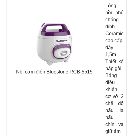
Lòng
nồi phủ
chống
dính
Ceramic
cao cấp,
dày
1,5m
Thiết kế
nắp gài
Nồi cơm điện Bluestone RCB-5515
Bảng
điều
khiển
cơ với 2
chế độ
nấu là
nấu
chín và
giữ ấm