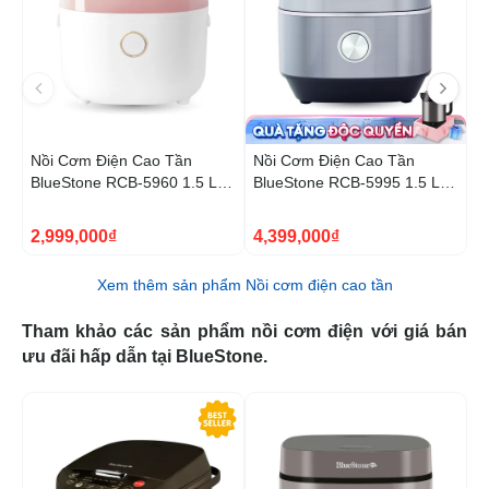
Nồi Cơm Điện Cao Tần
Nồi Cơm Điện Cao Tần
N
BlueStone RCB-5960 1.5 Lít
BlueStone RCB-5995 1.5 Lít
B
1200W
1200W
1
1
2,999,000₫
4,399,000₫
2
Xem thêm sản phẩm Nồi cơm điện cao tần
Tham khảo các sản phẩm nồi cơm điện với giá bán
ưu đãi hấp dẫn tại BlueStone.
-29%
-5