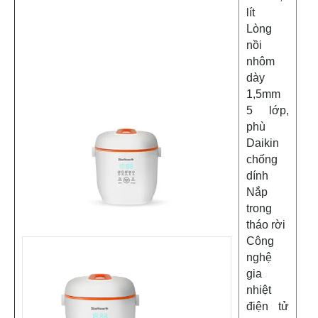
lít
Lòng
nồi
nhôm
dày
1,5mm
5 lớp,
phù
Daikin
chống
dính
Nắp
trong
tháo rời
Công
nghệ
gia
nhiệt
điện tử
1.