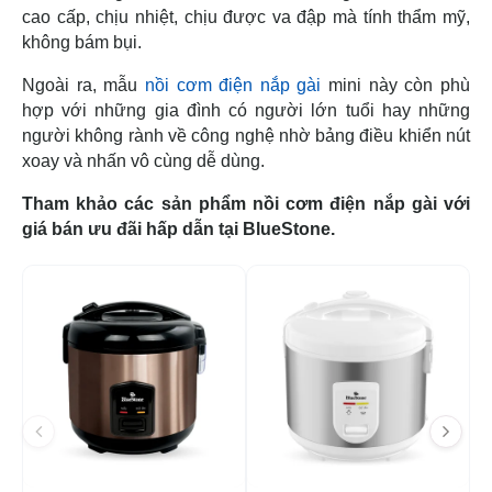
cao cấp, chịu nhiệt, chịu được va đập mà tính thẩm mỹ,
không bám bụi.
Ngoài ra, mẫu
nồi cơm điện nắp gài
mini này còn phù
hợp với những gia đình có người lớn tuổi hay những
người không rành về công nghệ nhờ bảng điều khiển nút
xoay và nhấn vô cùng dễ dùng.
Tham khảo các sản phẩm nồi cơm điện nắp gài với
giá bán ưu đãi hấp dẫn tại BlueStone.
-17%
-2