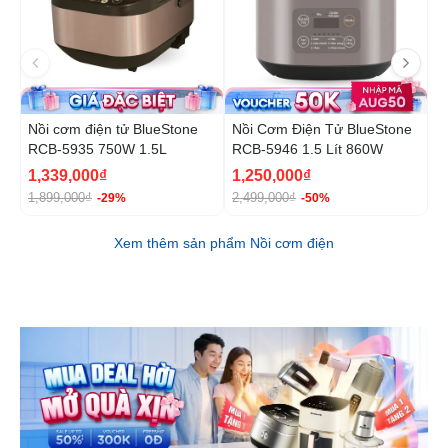
Nồi cơm điện tử BlueStone
Nồi Cơm Điện Tử BlueStone
N
RCB-5935 750W 1.5L
RCB-5946 1.5 Lít 860W
B
1
1,339,000₫
1,250,000₫
1
1,899,000₫
2,499,000₫
2
-29%
-50%
Xem thêm sản phẩm Nồi cơm điện