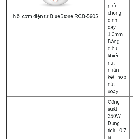
phủ
chống
Nồi cơm điện tử BlueStone RCB-5905
dính,
dày
1,3mm
Bảng
điều
khiển
nút
nhấn
kết hợp
nút
xoay
Công
suất
350W
Dung
tích 0,7
lít