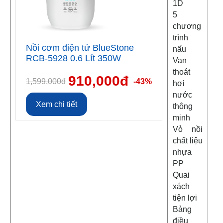
1D
5
chương
trình
Nồi cơm điện tử BlueStone
nấu
RCB-5928 0.6 Lít 350W
Van
thoát
910,000đ
1,599,000đ
-43%
hơi
nước
Xem chi tiết
thông
minh
Vỏ nồi
chất liệu
nhựa
PP
Quai
xách
tiện lợi
Bảng
điều