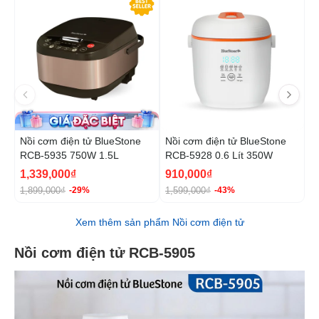
Nồi cơm điện tử BlueStone
Nồi cơm điện tử BlueStone
N
RCB-5935 750W 1.5L
RCB-5928 0.6 Lít 350W
R
1,339,000₫
910,000₫
1
1,899,000₫
1,599,000₫
2
-29%
-43%
Xem thêm sản phẩm Nồi cơm điện tử
Nồi cơm điện tử RCB-5905