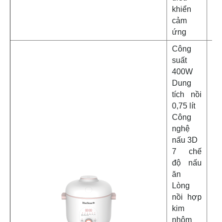
khiển
cảm
ứng
Công
suất
400W
Dung
tích nồi
0,75 lít
Công
nghệ
nấu 3D
7 chế
độ nấu
ăn
Lòng
nồi hợp
kim
nhôm