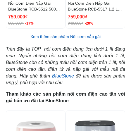
Nồi Cơm Điện Nắp Gài
Nồi Cơm Điện Nắp Gài
N
BlueStone RCB-5512 500W
BlueStone RCB-5517 1.2 Lít
B
1.2 Lít
500W
1.
759,000₫
759,000₫
8
909,000₫
949,000₫
9
-17%
-20%
Xem thêm sản phẩm Nồi cơm nắp gài
Trên đây là TOP nồi cơm điện dung tích dưới 1 lít đáng
mua. Ngoài những nồi cơm điện dung tích dưới 1 lít,
BlueStone còn có những mẫu nồi cơm điện trên 1 lít, nồi
cơm điện cao tần, điện tử và nắp gài với mẫu mã đa
dạng. Hãy ghé thăm
BlueStone
để tìm được sản phẩm
ưng ý, phù hợp với nhu cầu.
Tham khảo các sản phẩm nồi cơm điện cao tần với
giá bán ưu đãi tại BlueStone.