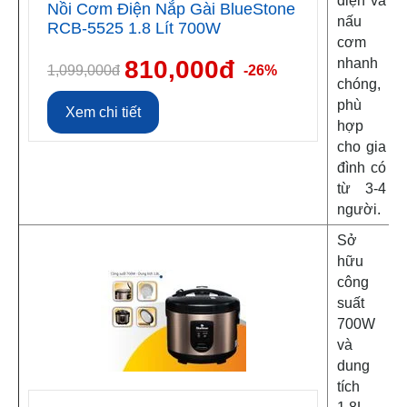
điện và
Nồi Cơm Điện Nắp Gài BlueStone
nấu
RCB-5525 1.8 Lít 700W
cơm
810,000đ
nhanh
1,099,000đ
-26%
chóng,
phù
Xem chi tiết
hợp
cho gia
đình có
từ 3-4
người.
Sở
hữu
công
suất
700W
và
dung
tích