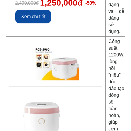
1,250,000đ
2,499,000đ
-50%
dạng
và dễ
Xem chi tiết
dàng
sử
dụng.
Công
suất
1200W,
lòng
nồi
“niêu”
độc
đáo tạo
dòng
sôi
tuần
hoàn,
giúp
cơm