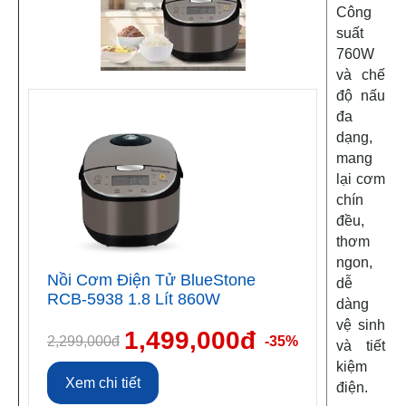
Công
suất
760W
và chế
độ nấu
đa
dạng,
mang
lại cơm
chín
đều,
thơm
ngon,
Nồi Cơm Điện Tử BlueStone
dễ
RCB-5938 1.8 Lít 860W
dàng
vệ sinh
1,499,000đ
2,299,000đ
-35%
và tiết
kiệm
Xem chi tiết
điện.