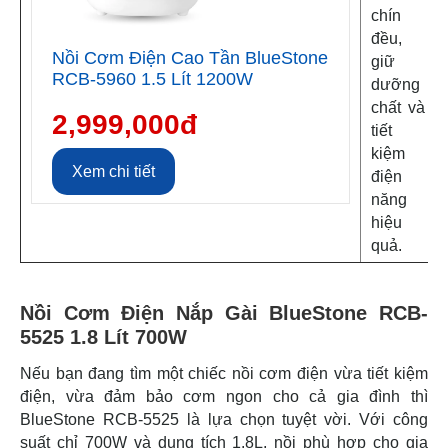
chín
đều,
Nồi Cơm Điện Cao Tần BlueStone
giữ
RCB-5960 1.5 Lít 1200W
dưỡng
chất và
2,999,000đ
tiết
kiệm
Xem chi tiết
điện
năng
hiệu
quả.
Nồi Cơm Điện Nắp Gài BlueStone RCB-
5525 1.8 Lít 700W
Nếu bạn đang tìm một chiếc nồi cơm điện vừa tiết kiệm
điện, vừa đảm bảo cơm ngon cho cả gia đình thì
BlueStone RCB-5525 là lựa chọn tuyệt vời. Với công
suất chỉ 700W và dung tích 1.8L, nồi phù hợp cho gia