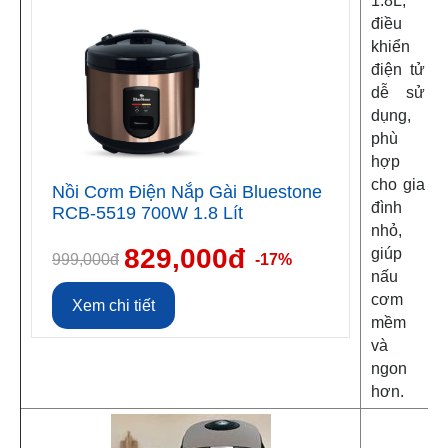
1.8L,
điều
khiển
điện tử
dễ sử
dụng,
phù
hợp
cho gia
Nồi Cơm Điện Nắp Gài Bluestone
đình
RCB-5519 700W 1.8 Lít
nhỏ,
829,000đ
giúp
999,000đ
-17%
nấu
cơm
Xem chi tiết
mềm
và
ngon
hơn.