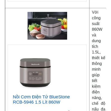
Với
công
suất
860W
và
dung
tích
1.5L,
thiết kế
thông
minh
giúp
tiết
kiệm
điện
Nồi Cơm Điện Tử BlueStone
năng,
RCB-5946 1.5 Lít 860W
chế độ
nấu đa