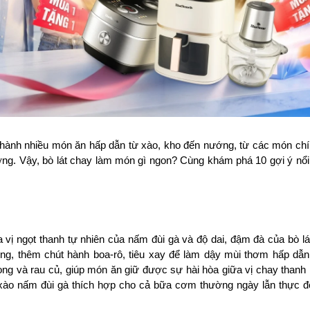
a thành nhiều món ăn hấp dẫn từ xào, kho đến nướng, từ các món chí
g. Vậy, bò lát chay làm món gì ngon? Cùng khám phá 10 gợi ý nổi 
 vị ngọt thanh tự nhiên của nấm đùi gà và độ dai, đậm đà của bò lát
g, thêm chút hành boa-rô, tiêu xay để làm dậy mùi thơm hấp dẫn
g và rau củ, giúp món ăn giữ được sự hài hòa giữa vị chay thanh 
xào nấm đùi gà thích hợp cho cả bữa cơm thường ngày lẫn thực đơ