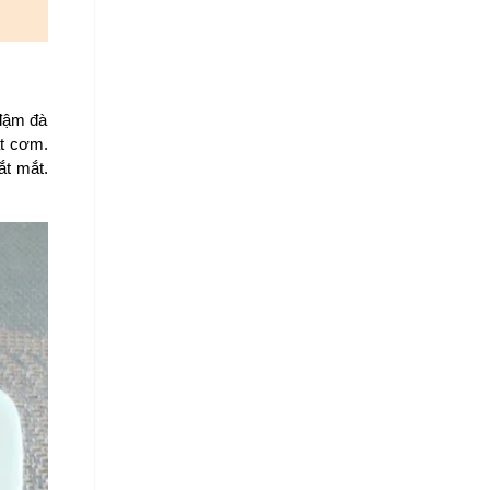
đậm đà 
t cơm. 
t mắt. 