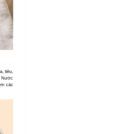
 tiêu, 
. Nước 
ém các 