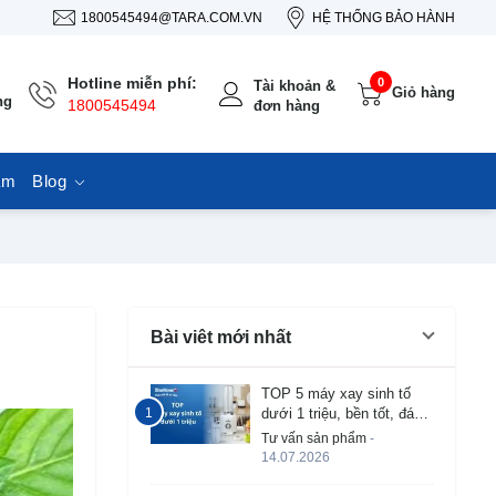
1800545494@TARA.COM.VN
HỆ THỐNG BẢO HÀNH
Hotline miễn phí:
0
Tài khoản &
Giỏ hàng
ng
1800545494
đơn hàng
ẩm
Blog
Bài viêt mới nhất
TOP 5 máy xay sinh tố
dưới 1 triệu, bền tốt, đáng
mua 2026
Tư vấn sản phẩm
-
14.07.2026