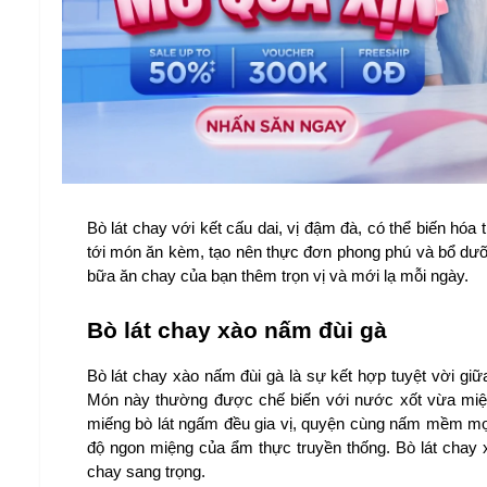
Bò lát chay với kết cấu dai, vị đậm đà, có thể biến hó
tới món ăn kèm, tạo nên thực đơn phong phú và bổ dưỡn
bữa ăn chay của bạn thêm trọn vị và mới lạ mỗi ngày.
Bò lát chay xào nấm đùi gà
Bò lát chay xào nấm đùi gà là sự kết hợp tuyệt vời giữa
Món này thường được chế biến với nước xốt vừa miện
miếng bò lát ngấm đều gia vị, quyện cùng nấm mềm mọn
độ ngon miệng của ẩm thực truyền thống. Bò lát chay 
chay sang trọng.