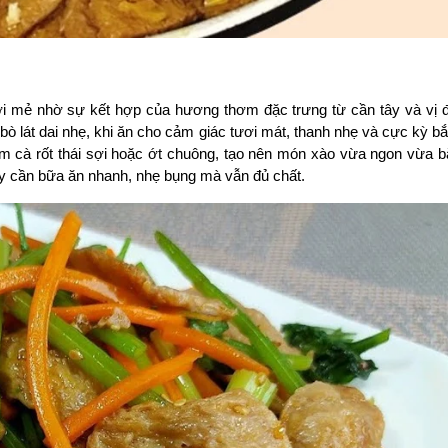
mới mẻ nhờ sự kết hợp của hương thơm đặc trưng từ cần tây và vị 
bò lát dai nhẹ, khi ăn cho cảm giác tươi mát, thanh nhẹ và cực kỳ bắ
 cà rốt thái sợi hoặc ớt chuông, tạo nên món xào vừa ngon vừa bắ
ày cần bữa ăn nhanh, nhẹ bụng mà vẫn đủ chất.