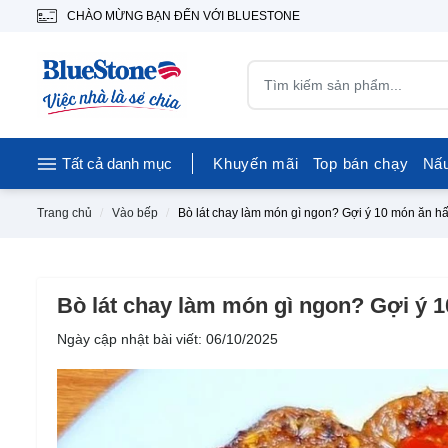
CHÀO MỪNG BẠN ĐẾN VỚI BLUESTONE
Tất cả danh mục
Khuyến mãi
Top bán chạy
Nấ
Trang chủ
Vào bếp
Bò lát chay làm món gì ngon? Gợi ý 10 món ăn h
Bò lát chay làm món gì ngon? Gợi ý 
Ngày cập nhật bài viết: 06/10/2025