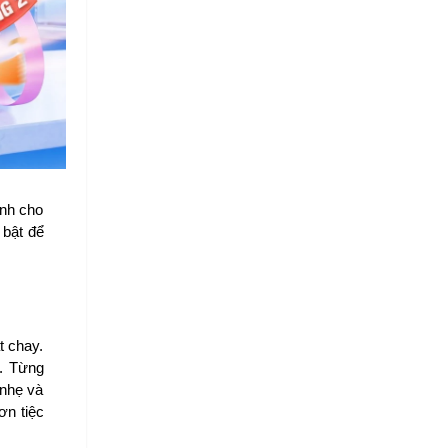
nh cho 
bật để 
 chay. 
. Từng 
nhẹ và 
n tiệc 