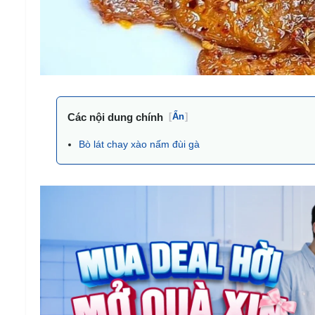
Các nội dung chính
[
Ẩn
]
Bò lát chay xào nấm đùi gà