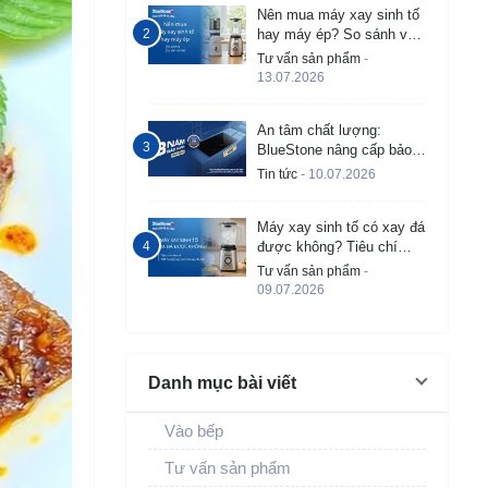
Nên mua máy xay sinh tố
hay máy ép? So sánh và
tư vấn chi tiết
Tư vấn sản phẩm
-
13.07.2026
An tâm chất lượng:
BlueStone nâng cấp bảo
hành bếp từ âm lên đến 3
Tin tức
- 10.07.2026
năm
Máy xay sinh tố có xay đá
được không? Tiêu chí
chọn và TOP 5 máy tốt
Tư vấn sản phẩm
-
09.07.2026
Danh mục bài viết
Vào bếp
Tư vấn sản phẩm