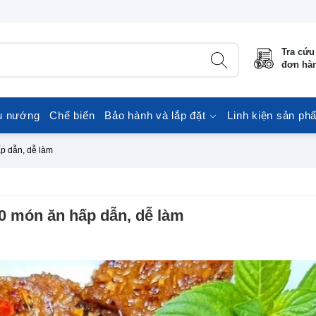
Tra cứu
đơn hà
u nướng
Chế biến
Bảo hành và lắp đặt
Linh kiện sản ph
ấp dẫn, dễ làm
10 món ăn hấp dẫn, dễ làm