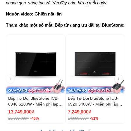
nhanh gọn, sáng tạo và tràn đầy cảm hứng mỗi ngày.
Nguồn video: Ghiền nấu ăn
Tham khảo một số mẫu Bếp từ đang ưu đãi tại BlueStone:
-40%
-5
Bếp Từ Đôi BlueStone ICB-
Bếp Từ Đôi BlueStone ICB-
B
6948 5200W - Miễn phí lắp
6920 3400W - Miễn phí lắp
6
đặt, cắt đá
đặt, cắt đá
13,749,000₫
7,249,000₫
8
23,009,000₫
14,999,000₫
1
-40%
-52%