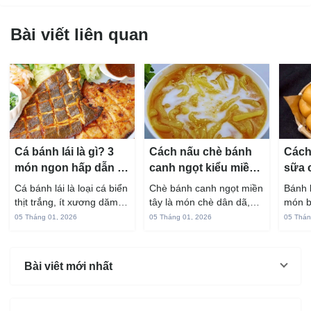
Bài viết liên quan
Cá bánh lái là gì? 3
Cách nấu chè bánh
Cách
món ngon hấp dẫn từ
canh ngọt kiểu miền
sữa 
cá bánh lái
Tây ngon chuẩn vị
hấp 
Cá bánh lái là loại cá biển
Chè bánh canh ngọt miền
Bánh 
thịt trắng, ít xương dăm,
tây là món chè dân dã,
món b
vị ngọt và rất dễ ăn khi
gắn liền với đời sống sinh
thuộc
05 Tháng 01, 2026
05 Tháng 01, 2026
05 Thán
chế biến đúng cách. Chỉ
hoạt của người miền sông
yêu t
với vài nguyên liệu quen
nước từ bao đời nay. Sợi
giòn 
thuộc trong bếp, bạn có
bánh canh làm từ bột gạo
phần 
Bài viêt mới nhất
thể...
và...
mùi s
Không