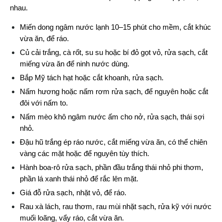
nhau.
Miến dong ngâm nước lạnh 10–15 phút cho mềm, cắt khúc 
vừa ăn, để ráo.
Củ cải trắng, cà rốt, su su hoặc bí đỏ gọt vỏ, rửa sạch, cắt 
miếng vừa ăn để ninh nước dùng.
Bắp Mỹ tách hạt hoặc cắt khoanh, rửa sạch.
Nấm hương hoặc nấm rơm rửa sạch, để nguyên hoặc cắt 
đôi với nấm to.
Nấm mèo khô ngâm nước ấm cho nở, rửa sạch, thái sợi 
nhỏ.
Đậu hũ trắng ép ráo nước, cắt miếng vừa ăn, có thể chiên 
vàng các mặt hoặc để nguyên tùy thích.
Hành boa-rô rửa sạch, phần đầu trắng thái nhỏ phi thơm, 
phần lá xanh thái nhỏ để rắc lên mặt.
Giá đỗ rửa sạch, nhặt vỏ, để ráo.
Rau xà lách, rau thơm, rau mùi nhặt sạch, rửa kỹ với nước 
muối loãng, vẩy ráo, cắt vừa ăn.