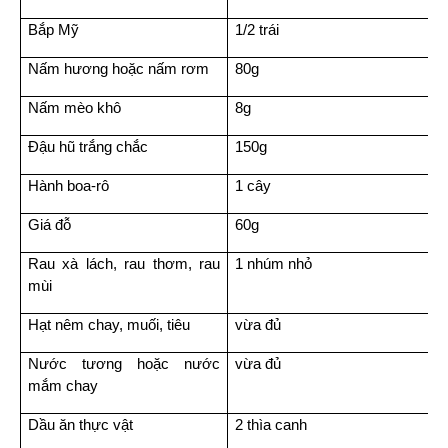
Bắp Mỹ
1/2 trái
Nấm hương hoặc nấm rơm
80g
Nấm mèo khô
8g
Đậu hũ trắng chắc
150g
Hành boa-rô
1 cây
Giá đỗ
60g
Rau xà lách, rau thơm, rau 
1 nhúm nhỏ
mùi
Hạt nêm chay, muối, tiêu
vừa đủ
Nước tương hoặc nước 
vừa đủ
mắm chay
Dầu ăn thực vật
2 thìa canh