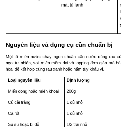
mát tủ lạnh
rau
tro
khô
trán
Nguyên liệu và dụng cụ cần chuẩn bị
Một tô miến nước chay ngon chuẩn cần nước dùng rau củ 
ngọt tự nhiên, sợi miến mềm dai và topping đơn giản mà hài 
hòa, dễ kết hợp cùng rau xanh hoặc nấm tùy khẩu vị.
Loại nguyên liệu
Định lượng
Miến dong hoặc miến khoai
200g
Củ cải trắng
1 củ nhỏ
Cà rốt
1 củ nhỏ
Su su hoặc bí đỏ
1/2 trái nhỏ