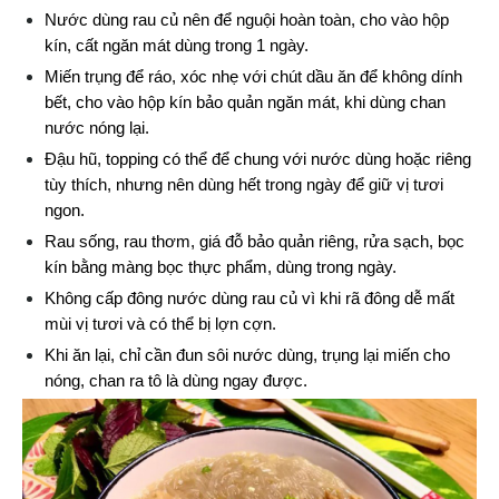
Nước dùng rau củ nên để nguội hoàn toàn, cho vào hộp 
kín, cất ngăn mát dùng trong 1 ngày.
Miến trụng để ráo, xóc nhẹ với chút dầu ăn để không dính 
bết, cho vào hộp kín bảo quản ngăn mát, khi dùng chan 
nước nóng lại.
Đậu hũ, topping có thể để chung với nước dùng hoặc riêng 
tùy thích, nhưng nên dùng hết trong ngày để giữ vị tươi 
ngon.
Rau sống, rau thơm, giá đỗ bảo quản riêng, rửa sạch, bọc 
kín bằng màng bọc thực phẩm, dùng trong ngày.
Không cấp đông nước dùng rau củ vì khi rã đông dễ mất 
mùi vị tươi và có thể bị lợn cợn.
Khi ăn lại, chỉ cần đun sôi nước dùng, trụng lại miến cho 
nóng, chan ra tô là dùng ngay được.