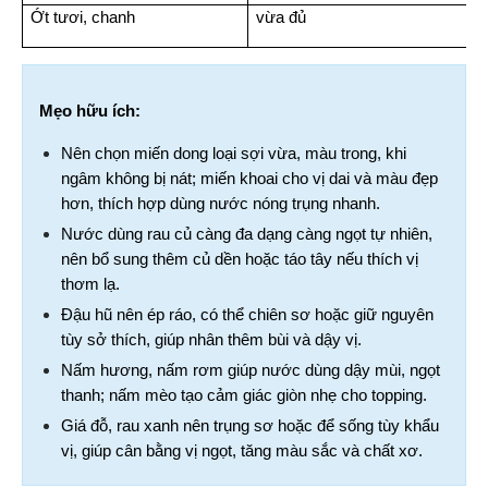
Ớt tươi, chanh
vừa đủ
Mẹo hữu ích:
Nên chọn miến dong loại sợi vừa, màu trong, khi 
ngâm không bị nát; miến khoai cho vị dai và màu đẹp 
hơn, thích hợp dùng nước nóng trụng nhanh.
Nước dùng rau củ càng đa dạng càng ngọt tự nhiên, 
nên bổ sung thêm củ dền hoặc táo tây nếu thích vị 
thơm lạ.
Đậu hũ nên ép ráo, có thể chiên sơ hoặc giữ nguyên 
tùy sở thích, giúp nhân thêm bùi và dậy vị.
Nấm hương, nấm rơm giúp nước dùng dậy mùi, ngọt 
thanh; nấm mèo tạo cảm giác giòn nhẹ cho topping.
Giá đỗ, rau xanh nên trụng sơ hoặc để sống tùy khẩu 
vị, giúp cân bằng vị ngọt, tăng màu sắc và chất xơ.