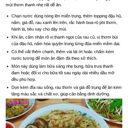
mùi thơm thanh nhẹ rất dễ ăn.
Chan nước dùng nóng lên miến trụng, thêm topping đậu hũ, 
nấm, giá đỗ, rau xanh lên trên, rắc hành boa-rô phi thơm, 
hành lá, tiêu xay cho dậy mùi.
Khi ăn, cảm nhận rõ vị thanh ngọt của rau củ, vị thơm bùi 
của đậu hũ, nấm hòa quyện trong từng đũa miến mềm dai.
Có thể vắt thêm chanh, thêm vài lát ớt hoặc chấm kèm 
nước tương để món ăn đậm đà theo sở thích.
Món này dùng làm bữa sáng nhẹ bụng, bữa trưa thanh 
đạm hoặc đổi vị cho bữa tối sau ngày dài nhiều dầu mỡ 
đều phù hợp.
Dọn kèm đĩa rau sống, 
rau thơm và giá đỗ trụng để ăn kèm 
tăng màu sắc và chất xơ, giúp cân bằng dinh dưỡng.