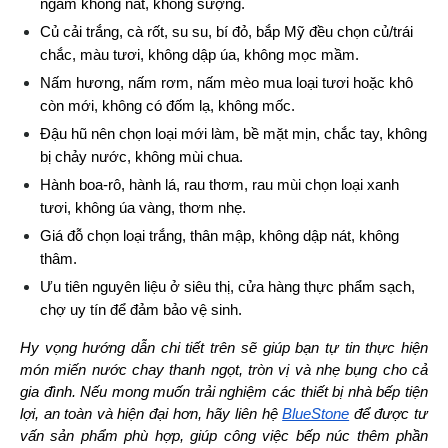
ngâm không nát, không sượng.
Củ cải trắng, cà rốt, su su, bí đỏ, bắp Mỹ đều chọn củ/trái 
chắc, màu tươi, không dập úa, không mọc mầm.
Nấm hương, nấm rơm, nấm mèo mua loại tươi hoặc khô 
còn mới, không có đốm lạ, không mốc.
Đậu hũ nên chọn loại mới làm, bề mặt mịn, chắc tay, không 
bị chảy nước, không mùi chua.
Hành boa-rô, hành lá, rau thơm, rau mùi chọn loại xanh 
tươi, không úa vàng, thơm nhẹ.
Giá đỗ chọn loại trắng, thân mập, không dập nát, không 
thâm.
Ưu tiên nguyên liệu ở siêu thị, cửa hàng thực phẩm sạch, 
chợ uy tín để đảm bảo vệ sinh.
Hy vọng hướng dẫn chi tiết trên sẽ giúp bạn tự tin thực hiện 
món miến nước chay thanh ngọt, tròn vị và nhẹ bụng cho cả 
gia đình. Nếu mong muốn trải nghiệm các thiết bị nhà bếp tiện 
lợi, an toàn và hiện đại hơn, hãy liên hệ 
BlueStone
 để được tư 
vấn sản phẩm phù hợp, giúp công việc bếp núc thêm phần 