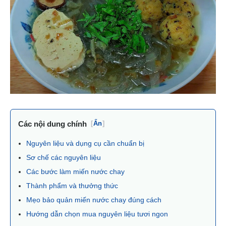
Các nội dung chính
[
Ẩn
]
Nguyên liệu và dụng cụ cần chuẩn bị
Sơ chế các nguyên liệu
Các bước làm miến nước chay
Thành phẩm và thưởng thức
Mẹo bảo quản miến nước chay đúng cách
Hướng dẫn chọn mua nguyên liệu tươi ngon