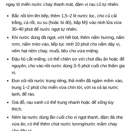
ngay tô miến nước chay thanh mát, đậm vị rau củ tự nhiên.
Bắc nồi lớn lên bếp, thêm 1,5–2 lít nước lọc, cho củ cải 
trắng, cà rốt, su su (hoặc bí đỏ), bắp Mỹ vào ninh lửa vừa 
30–40 phút để nước ngọt tự nhiên.
Khi nước dùng đã ngọt, vớt hết bọt, thêm nấm hương, nấm 
rơm, nấm mèo vào, tiếp tục ninh 10 phút cho nấm dậy vị, 
nêm hạt nêm chay, muối, tiêu cho vừa miệng.
Đậu hũ cắt miếng, có thể chiên sơ với chút dầu ăn hoặc để 
nguyên, cho vào nồi nước dùng 3–5 phút cuối cho thấm gia 
vị.
Đun sôi nồi nước trụng riêng, thả miến đã ngâm mềm vào, 
trụng 1–2 phút cho miến vừa chín tới, vớt ra xả lại nước 
lạnh, để ráo.
Giá đỗ, rau xanh có thể trụng nhanh hoặc để sống tùy 
thích.
Nêm lại nước dùng lần cuối cho vị ngọt thanh, đậm đà nhẹ 
vừa ăn, có thể thêm chút nước tương/nước mắm chay 
cho dậy vị.