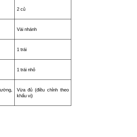
2 củ
Vài nhánh
1 trái
1 trái nhỏ
ường, 
Vừa đủ (điều chỉnh theo 
khẩu vị)