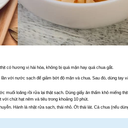
hịt có hương vị hài hòa, không bị quá mặn hay quá chua gắt.
lần với nước sạch để giảm bớt độ mặn và chua. Sau đó, dùng tay vắt
ớc muối loãng rồi rửa lại thật sạch. Dùng giấy ăn thấm khô miếng thịt r
t với chút hạt nêm và tiêu trong khoảng 10 phút.
yễn. Hành lá nhặt rửa sạch, thái nhỏ. Ớt thái lát. Cà chua (nếu dùng