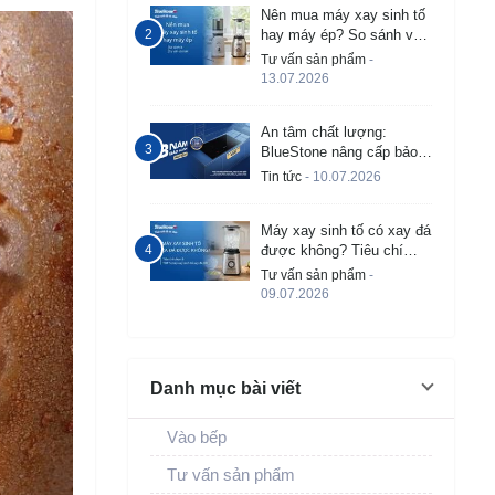
Nên mua máy xay sinh tố
hay máy ép? So sánh và
tư vấn chi tiết
Tư vấn sản phẩm
-
13.07.2026
An tâm chất lượng:
BlueStone nâng cấp bảo
hành bếp từ âm lên đến 3
Tin tức
- 10.07.2026
năm
Máy xay sinh tố có xay đá
được không? Tiêu chí
chọn và TOP 5 máy tốt
Tư vấn sản phẩm
-
09.07.2026
Danh mục bài viết
Vào bếp
Tư vấn sản phẩm