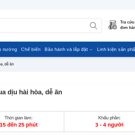
Tra cứu
đơn hà
u nướng
Chế biến
Bảo hành và lắp đặt
Linh kiện sản ph
òa, dễ ăn
ua dịu hài hòa, dễ ăn
Thời gian làm:
Khẩu phần:
15 đến 25 phút
3 - 4 người