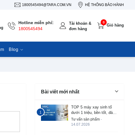
1800545494@TARA.COM.VN
HỆ THỐNG BẢO HÀNH
Hotline miễn phí:
0
Tài khoản &
Giỏ hàng
ng
1800545494
đơn hàng
ẩm
Blog
Bài viêt mới nhất
TOP 5 máy xay sinh tố
dưới 1 triệu, bền tốt, đáng
mua 2026
Tư vấn sản phẩm
-
14.07.2026