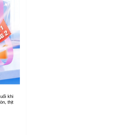
ối khi 
, thịt 