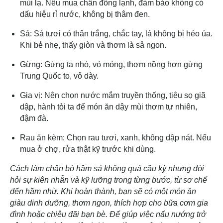
mùi lạ. Nếu mua chân đông lạnh, đảm bảo không có
dấu hiệu rỉ nước, không bị thâm đen.
Sả: Sả tươi có thân trắng, chắc tay, lá không bị héo úa.
Khi bẻ nhẹ, thấy giòn và thơm là sả ngon.
Gừng: Gừng ta nhỏ, vỏ mỏng, thơm nồng hơn gừng
Trung Quốc to, vỏ dày.
Gia vị: Nên chọn nước mắm truyền thống, tiêu sọ giã
dập, hành tỏi ta để món ăn dậy mùi thơm tự nhiên,
đậm đà.
Rau ăn kèm: Chọn rau tươi, xanh, không dập nát. Nếu
mua ở chợ, rửa thật kỹ trước khi dùng.
Cách làm chân bò hầm sả không quá cầu kỳ nhưng đòi
hỏi sự kiên nhẫn và kỹ lưỡng trong từng bước, từ sơ chế
đến hầm nhừ. Khi hoàn thành, bạn sẽ có một món ăn
giàu dinh dưỡng, thơm ngon, thích hợp cho bữa cơm gia
đình hoặc chiêu đãi bạn bè. Để giúp việc nấu nướng trở