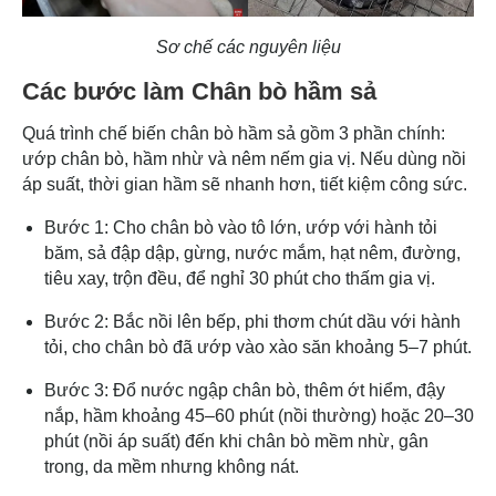
Sơ chế các nguyên liệu
Các bước làm Chân bò hầm sả
Quá trình chế biến chân bò hầm sả gồm 3 phần chính:
ướp chân bò, hầm nhừ và nêm nếm gia vị. Nếu dùng nồi
áp suất, thời gian hầm sẽ nhanh hơn, tiết kiệm công sức.
Bước 1: Cho chân bò vào tô lớn, ướp với hành tỏi
băm, sả đập dập, gừng, nước mắm, hạt nêm, đường,
tiêu xay, trộn đều, để nghỉ 30 phút cho thấm gia vị.
Bước 2: Bắc nồi lên bếp, phi thơm chút dầu với hành
tỏi, cho chân bò đã ướp vào xào săn khoảng 5–7 phút.
Bước 3: Đổ nước ngập chân bò, thêm ớt hiểm, đậy
nắp, hầm khoảng 45–60 phút (nồi thường) hoặc 20–30
phút (nồi áp suất) đến khi chân bò mềm nhừ, gân
trong, da mềm nhưng không nát.