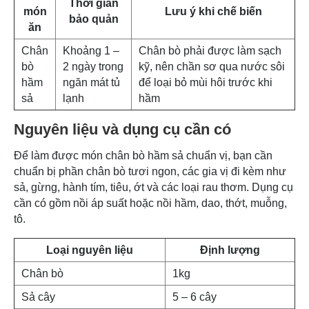
Thời gian
món
Lưu ý khi chế biến
bảo quản
ăn
Chân
Khoảng 1 –
Chân bò phải được làm sạch
bò
2 ngày trong
kỹ, nên chần sơ qua nước sôi
hầm
ngăn mát tủ
để loại bỏ mùi hôi trước khi
sả
lạnh
hầm
Nguyên liệu và dụng cụ cần có
Để làm được món chân bò hầm sả chuẩn vị, bạn cần
chuẩn bị phần chân bò tươi ngon, các gia vị đi kèm như
sả, gừng, hành tím, tiêu, ớt và các loại rau thơm. Dụng cụ
cần có gồm nồi áp suất hoặc nồi hầm, dao, thớt, muỗng,
tô.
Loại nguyên liệu
Định lượng
Chân bò
1kg
Sả cây
5 – 6 cây