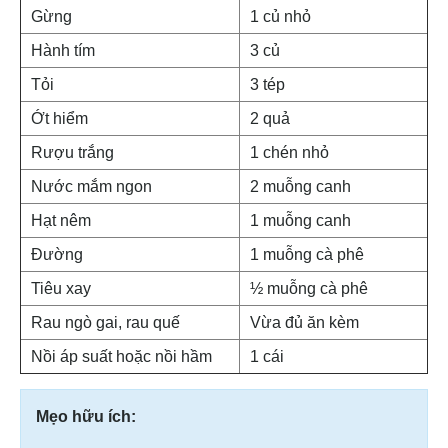
Gừng
1 củ nhỏ
Hành tím
3 củ
Tỏi
3 tép
Ớt hiểm
2 quả
Rượu trắng
1 chén nhỏ
Nước mắm ngon
2 muỗng canh
Hạt nêm
1 muỗng canh
Đường
1 muỗng cà phê
Tiêu xay
½ muỗng cà phê
Rau ngò gai, rau quế
Vừa đủ ăn kèm
Nồi áp suất hoặc nồi hầm
1 cái
Mẹo hữu ích: