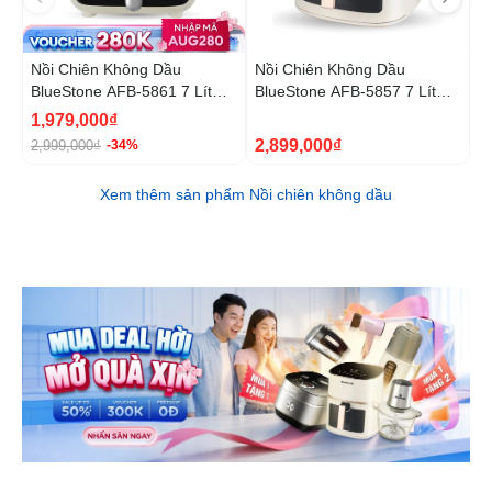
Nồi Chiên Không Dầu
Nồi Chiên Không Dầu
N
BlueStone AFB-5861 7 Lít
BlueStone AFB-5857 7 Lít
B
1800W
1800W
1
1,979,000₫
5
2,899,000₫
2,999,000₫
9
-34%
Xem thêm sản phẩm Nồi chiên không dầu