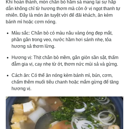
Khi hoàn thành, món chân bò hầm sả mang lại sự hấp
dẫn không chỉ từ hương thơm mà còn ở vị ngọt thanh tự
nhiên. Đây là món ăn tuyệt vời để đãi khách, ăn kèm
bánh mì hoặc cơm nóng.
Màu sắc: Chân bò có màu nâu vàng óng đẹp mắt,
phần gân trong veo, nước hầm hơi sánh nhẹ, tỏa
hương sả thơm lừng.
Hương vị: Thịt chân bò mềm, gân giòn sần sật, thấm
đẫm gia vị, cay nhẹ từ ớt, thơm nức mùi sả và gừng.
Cách ăn: Có thể ăn nóng kèm bánh mì, bún, cơm,
chấm thêm muối tiêu chanh hoặc mắm gừng để tăng
hương vị.