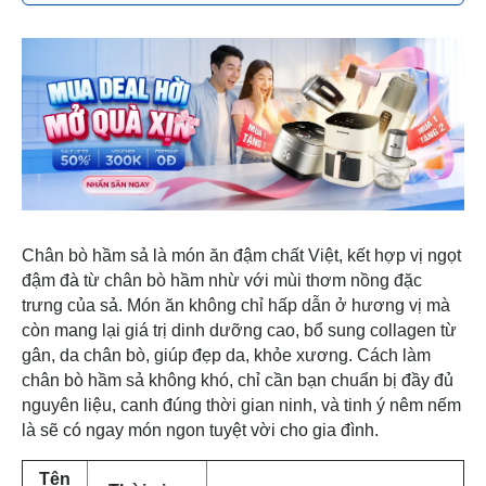
Chân bò hầm sả là món ăn đậm chất Việt, kết hợp vị ngọt
đậm đà từ chân bò hầm nhừ với mùi thơm nồng đặc
trưng của sả. Món ăn không chỉ hấp dẫn ở hương vị mà
còn mang lại giá trị dinh dưỡng cao, bổ sung collagen từ
gân, da chân bò, giúp đẹp da, khỏe xương. Cách làm
chân bò hầm sả không khó, chỉ cần bạn chuẩn bị đầy đủ
nguyên liệu, canh đúng thời gian ninh, và tinh ý nêm nếm
là sẽ có ngay món ngon tuyệt vời cho gia đình.
Tên