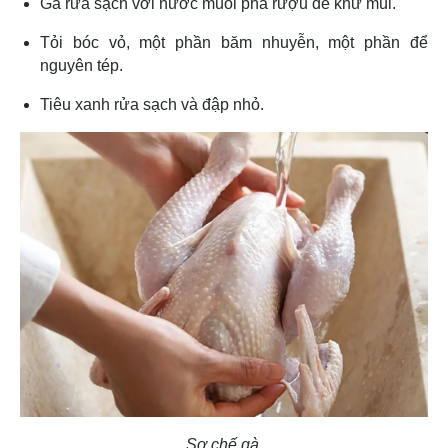
Gà rửa sạch với nước muối pha rượu để khử mùi.
Tỏi bóc vỏ, một phần băm nhuyễn, một phần để
nguyên tép.
Tiêu xanh rửa sạch và đập nhỏ.
Sơ chế gà