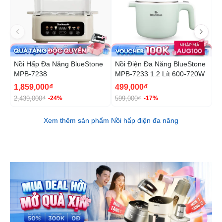
Nồi Hấp Đa Năng BlueStone
Nồi Điện Đa Năng BlueStone
N
MPB-7238
MPB-7233 1.2 Lít 600-720W
B
1
1,859,000₫
499,000₫
1
2,439,000₫
599,000₫
1
-24%
-17%
Xem thêm sản phẩm Nồi hấp điện đa năng