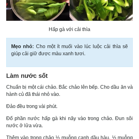
Hấp gà với cải thìa
Mẹo nhỏ:
Cho một ít muối vào lúc luộc cải thìa sẽ
giúp cải giữ được màu xanh tươi.
Làm nước sốt
Chuẩn bị một cái chảo. Bắc chảo lên bếp. Cho dầu ăn và
hành củ đã thái nhỏ vào.
Đảo đều trong vài phút.
Đổ phần nước hấp gà khi nãy vào trong chảo. Đun sôi
nước ở lửa vừa.
Thêm vào trong chảo ⅓ muỗng canh dầu hàu, ⅓ muỗng