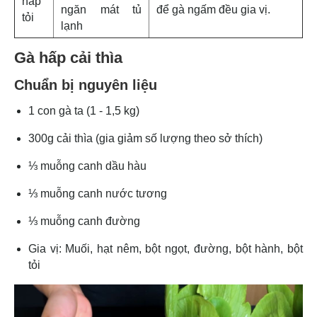
hấp
ngăn mát tủ
để gà ngấm đều gia vị.
tỏi
lạnh
Gà hấp cải thìa
Chuẩn bị nguyên liệu
1 con gà ta (1 - 1,5 kg)
300g cải thìa (gia giảm số lượng theo sở thích)
⅓ muỗng canh dầu hàu
⅓ muỗng canh nước tương
⅓ muỗng canh đường
Gia vị: Muối, hạt nêm, bột ngọt, đường, bột hành, bột
tỏi