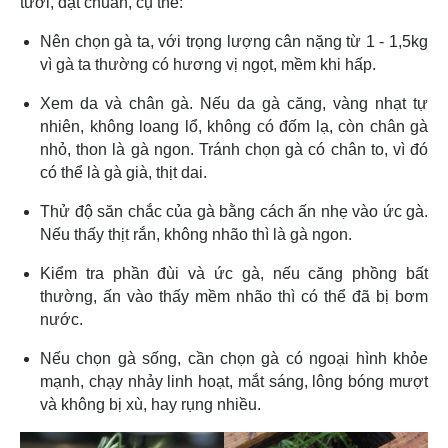
tươi, đạt chuẩn, cụ thể:
Nên chọn gà ta, với trọng lượng cân nặng từ 1 - 1,5kg
vì gà ta thường có hương vị ngọt, mềm khi hấp.
Xem da và chân gà. Nếu da gà căng, vàng nhạt tự
nhiên, không loang lổ, không có đốm lạ, còn chân gà
nhỏ, thon là gà ngon. Tránh chọn gà có chân to, vì đó
có thể là gà già, thịt dai.
Thử độ săn chắc của gà bằng cách ấn nhẹ vào ức gà.
Nếu thấy thịt rắn, không nhão thì là gà ngon.
Kiểm tra phần đùi và ức gà, nếu căng phồng bất
thường, ấn vào thấy mềm nhão thì có thể đã bị bơm
nước.
Nếu chọn gà sống, cần chọn gà có ngoại hình khỏe
mạnh, chạy nhảy linh hoạt, mắt sáng, lông bóng mượt
và không bị xù, hay rụng nhiều.