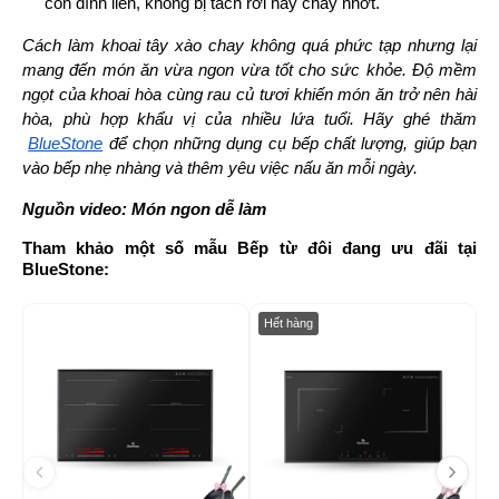
còn dính liền, không bị tách rời hay chảy nhớt.
Cách làm khoai tây xào chay không quá phức tạp nhưng lại 
mang đến món ăn vừa ngon vừa tốt cho sức khỏe. Độ mềm 
ngọt của khoai hòa cùng rau củ tươi khiến món ăn trở nên hài 
hòa, phù hợp khẩu vị của nhiều lứa tuổi. Hãy ghé thăm
BlueStone
 để chọn những dụng cụ bếp chất lượng, giúp bạn 
vào bếp nhẹ nhàng và thêm yêu việc nấu ăn mỗi ngày.
Nguồn video: Món ngon dễ làm
Tham khảo một số mẫu Bếp từ đôi đang ưu đãi tại 
BlueStone:
-52%
-4
Hết hàng