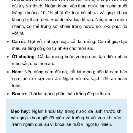
dài tùy sở thích. Ngâm khoai vào thau nước lạnh pha muối 
loãng khoảng 10–15 phút để loại bỏ nhựa và giúp khoai 
không bị thâm đen. Sau đó rửa lại, để ráo. Nếu muốn mềm 
nhanh, có thể trụng sơ khoai trong nước sôi 2–3 phút rồi 
vớt ra.
Cà rốt:
 Gọt vỏ, cắt sợi hoặc cắt lát mỏng. Cà rốt giúp tạo 
màu và tăng độ giòn tự nhiên cho món ăn.
Ớt chuông:
 Cắt lát mỏng hoặc vuông nhỏ, tạo điểm nhấn 
màu sắc cho món ăn.
Nấm:
 Nếu dùng nấm đùi gà, cắt lát mỏng; nếu là nấm bào 
ngư, nên xé sợi vừa ăn. Ngâm và rửa sạch, để ráo hoàn 
toàn.
Boa rô:
 Thái lát mỏng phần thân trắng để phi thơm.
Mẹo hay:
 Ngâm khoai tây trong nước đá lạnh trước khi 
nấu giúp khoai giữ độ giòn và không bị vỡ vụn khi xào. 
Tránh ngâm quá lâu vì khoai sẽ mất vị ngọt tự nhiên.