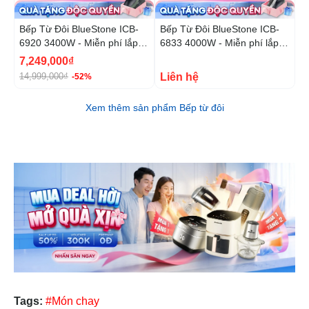
Bếp Từ Đôi BlueStone ICB-
Bếp Từ Đôi BlueStone ICB-
B
6920 3400W - Miễn phí lắp
6833 4000W - Miễn phí lắp
6
đặt, cắt đá
đặt, cắt đá
đ
7,249,000₫
Liên hệ
9
14,999,000₫
-52%
Xem thêm sản phẩm Bếp từ đôi
Tags:
#Món chay