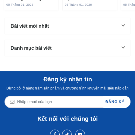
vị ngọt và rất dễ ăn khi
gắn liền với đời sống sinh
thuộc
05 Tháng 01, 2026
05 Tháng 01, 2026
05 Thán
chế biến đúng cách. Chỉ
hoạt của người miền sông
yêu t
với vài nguyên liệu quen
nước từ bao đời nay. Sợi
giòn 
thuộc trong bếp, bạn có
bánh canh làm từ bột gạo
phần 
Bài viêt mới nhất
thể...
và...
mùi s
Không
Danh mục bài viết
Đăng ký nhận tin
Đừng bỏ lỡ hàng trăm sản phẩm và chương trình khuyến mãi siêu hấp dẫn
ĐĂNG KÝ
Kết nối với chúng tôi