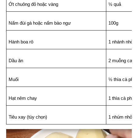
Ớt chuông đỏ hoặc vàng
½ quả
Nấm đùi gà hoặc nấm bào ngư
100g
Hành boa rô
1 nhánh nhỏ
Dầu ăn
2 muỗng canh
Muối
½ thìa cà phê
Hạt nêm chay
1 thìa cà phê
Tiêu xay (tùy chọn)
1 nhúm nhỏ