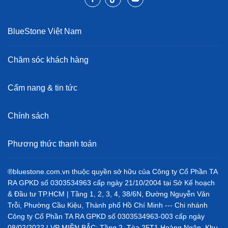
BlueStone Việt Nam
Chăm sóc khách hàng
Cẩm nang & tin tức
Chính sách
Phương thức thanh toán
®bluestone.com.vn thuộc quyền sở hữu của Công ty Cổ Phần TA
RA GPKD số 0303534963 cấp ngày 21/10/2004 tại Sở Kế hoạch
& Đầu tư TP.HCM | Tầng 1, 2, 3, 4, 38/6N, Đường Nguyễn Văn
Trỗi, Phường Cầu Kiệu, Thành phố Hồ Chí Minh --- Chi nhánh
Công ty Cổ Phần TA RA GPKD số 0303534963-003 cấp ngày
08/02/2022 | VP MIỀN BẮC: Tầng 2, Tòa 25T1 Hoàng Ngân, Khu