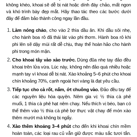
không khéo, khoai sẽ dễ bị nát hoặc dính đáy chảo, mất ngon 
và khó trình bày đẹp mắt. Hãy thao tác theo các bước dưới 
đây để đảm bảo thành công ngay lần đầu.
Làm nóng chảo
, cho vào 2 thìa dầu ăn. Khi dầu sôi nhẹ, 
cho hành boa rô đã thái lát vào phi thơm. Hành boa rô khi 
phi lên sẽ dậy mùi rất dễ chịu, thay thế hoàn hảo cho hành 
phi trong món mặn.
Cho khoai tây vào xào trước.
 Dùng đũa nhẹ tay đảo đều 
khoai trên lửa vừa. Lúc này, không nên đảo quá nhiều hoặc 
mạnh tay vì khoai dễ bị nát. Xào khoảng 5–6 phút cho khoai 
chín khoảng 70%, cạnh ngoài hơi vàng là đạt yêu cầu.
Tiếp tục cho cà rốt, nấm, ớt chuông vào.
 Đảo đều tay để 
các nguyên liệu hòa quyện. Nêm gia vị: ½ thìa cà phê 
muối, 1 thìa cà phê hạt nêm chay. Nếu thích vị béo, bạn có 
thể thêm vào ½ thìa cà phê bơ thực vật chay để món xào 
thêm mướt mà không bị ngấy.
Xào thêm khoảng 3–4 phút
 cho đến khi khoai chín mềm 
hoàn toàn, các loại rau củ vẫn giữ được màu sắc tươi tắn. 