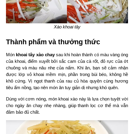
Xào khoai tây
Thành phẩm và thưởng thức
Món 
khoai tây xào chay
 sau khi hoàn thành có màu vàng óng 
của khoai, điểm xuyết bởi sắc cam của cà rốt, đỏ rực của ớt 
chuông và màu nâu nhẹ của nấm. Khi ăn, bạn sẽ cảm nhận 
được lớp vỏ khoai mềm mịn, phần trong bùi béo, không hề 
khô cứng. Vị ngọt thanh của rau củ hòa quyện cùng hương 
tiêu ấm nồng, tạo nên món ăn tuy giản dị nhưng khó quên.
Dùng với cơm nóng, món khoai xào này là lựa chọn tuyệt vời 
cho ngày ăn chay nhẹ nhàng, giúp thanh lọc cơ thể mà vẫn 
đảm bảo đủ chất.