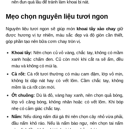
nên đun quá lâu để tránh làm khoai bị nát.
Mẹo chọn nguyên liệu tươi ngon
Nguyên liệu tươi ngon sẽ giúp món 
khoai tây xào chay
 giữ 
được hương vị tự nhiên, màu sắc đẹp và độ giòn cần thiết, 
góp phần tạo nên bữa cơm chay tròn vị.
Khoai tây:
 Nên chọn củ vỏ vàng, chắc tay, không có mầm 
xanh hoặc chấm đen. Củ còn mới khi cắt ra sẽ ẩm, đều 
màu và không có mùi lạ.
Cà rốt:
 Cà rốt tươi thường có màu cam đậm, lớp vỏ mịn, 
không bị dập nát hay có vết lõm. Cầm chắc tay, không 
mềm là cà rốt còn mới.
Ớt chuông:
 Dù là đỏ, vàng hay xanh, nên chọn quả bóng, 
lớp vỏ căng bóng, không nhăn hoặc có vết lõm. Khi bóp 
nhẹ có cảm giác chắc tay.
Nấm:
 Nếu dùng nấm đùi gà thì nên chọn cây nhỏ vừa phải, 
đầu nấm khô ráo. Nếu là nấm bào ngư, nên chọn tai nấm 