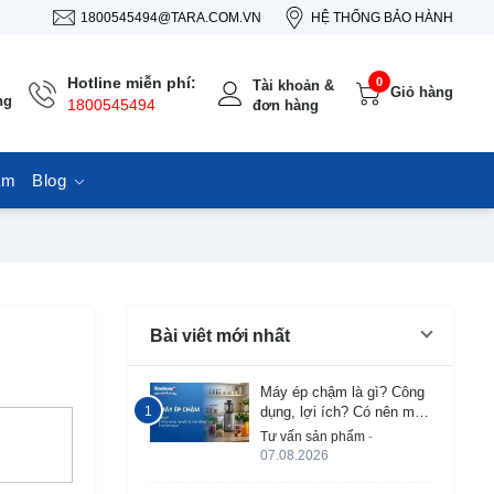
1800545494@TARA.COM.VN
HỆ THỐNG BẢO HÀNH
Hotline miễn phí:
0
Tài khoản &
Giỏ hàng
ng
1800545494
đơn hàng
ẩm
Blog
Bài viêt mới nhất
Máy ép chậm là gì? Công
dụng, lợi ích? Có nên mua
không?
Tư vấn sản phẩm
-
07.08.2026