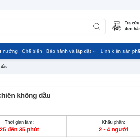
Tra cứu
đơn hà
u nướng
Chế biến
Bảo hành và lắp đặt
Linh kiện sản ph
 dầu
chiên không dầu
Thời gian làm:
Khẩu phần:
25 đến 35 phút
2 - 4 người