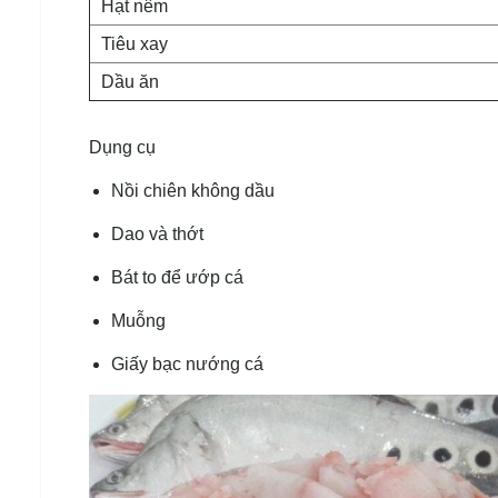
Hạt nêm
Tiêu xay
Dầu ăn
Dụng cụ
Nồi chiên không dầu
Dao và thớt
Bát to để ướp cá
Muỗng
Giấy bạc nướng cá