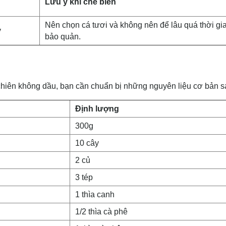
Lưu ý khi chế biến
Nên chọn cá tươi và không nên để lâu quá thời gi
y
bảo quản.
hiên không dầu, bạn cần chuẩn bị những nguyên liệu cơ bản s
Định lượng
300g
10 cây
2 củ
3 tép
1 thìa canh
1/2 thìa cà phê