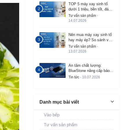
TOP 5 máy xay sinh tố
dưới 1 triệu, bền tốt, đáng
mua 2026
Tư vấn sản phẩm
-
14.07.2026
Nên mua máy xay sinh tố
hay máy ép? So sánh và
tư vấn chi tiết
Tư vấn sản phẩm
-
13.07.2026
An tâm chất lượng:
BlueStone nâng cấp bảo
hành bếp từ âm lên đến 3
Tin tức
- 10.07.2026
năm
Danh mục bài viết
Vào bếp
Tư vấn sản phẩm