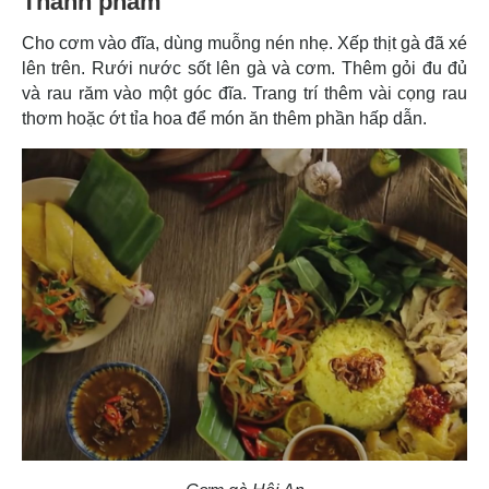
Thành phẩm
Cho cơm vào đĩa, dùng muỗng nén nhẹ. Xếp thịt gà đã xé
lên trên. Rưới nước sốt lên gà và cơm. Thêm gỏi đu đủ
và rau răm vào một góc đĩa. Trang trí thêm vài cọng rau
thơm hoặc ớt tỉa hoa để món ăn thêm phần hấp dẫn.