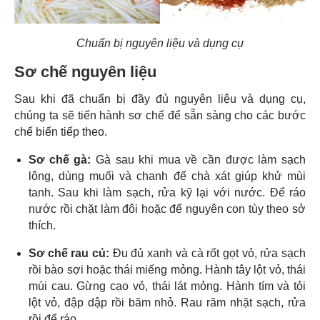
Chuẩn bị nguyên liệu và dụng cụ
Sơ chế nguyên liệu
Sau khi đã chuẩn bị đầy đủ nguyên liệu và dụng cụ,
chúng ta sẽ tiến hành sơ chế để sẵn sàng cho các bước
chế biến tiếp theo.
Sơ chế gà:
Gà sau khi mua về cần được làm sạch
lông, dùng muối và chanh để chà xát giúp khử mùi
tanh. Sau khi làm sạch, rửa kỹ lại với nước. Để ráo
nước rồi chặt làm đôi hoặc để nguyên con tùy theo sở
thích.
Sơ chế rau củ:
Đu đủ xanh và cà rốt gọt vỏ, rửa sạch
rồi bào sợi hoặc thái miếng mỏng. Hành tây lột vỏ, thái
múi cau. Gừng cạo vỏ, thái lát mỏng. Hành tím và tỏi
lột vỏ, đập dập rồi băm nhỏ. Rau răm nhặt sạch, rửa
rồi để ráo.