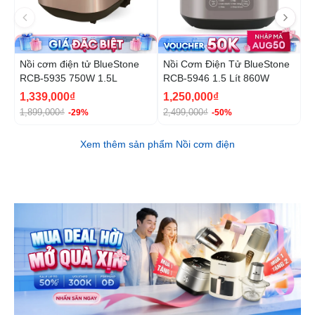
Nồi cơm điện tử BlueStone
Nồi Cơm Điện Tử BlueStone
N
RCB-5935 750W 1.5L
RCB-5946 1.5 Lít 860W
B
1
1,339,000₫
1,250,000₫
1
1,899,000₫
2,499,000₫
2
-29%
-50%
Xem thêm sản phẩm Nồi cơm điện