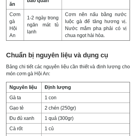
bảo quản
ăn
Cơm
Cơm nên nấu bằng nước
1-2 ngày trong
gà
luộc gà để tăng hương vị.
ngăn mát tủ
Hội
Nước mắm pha phải có vị
lạnh
An
chua ngọt hài hòa.
Chuẩn bị nguyên liệu và dụng cụ
Bảng chi tiết các nguyên liệu cần thiết và định lượng cho
món cơm gà Hội An:
Nguyên liệu
Định lượng
Gà ta
1 con
Gạo tẻ
2 chén (250gr)
Đu đủ xanh
1 quả (300gr)
Cà rốt
1 củ