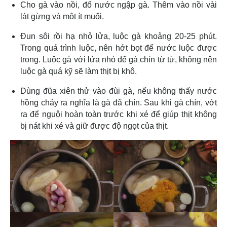
Cho gà vào nồi, đổ nước ngập gà. Thêm vào nồi vài
lát gừng và một ít muối.
Đun sôi rồi hạ nhỏ lửa, luộc gà khoảng 20-25 phút.
Trong quá trình luộc, nên hớt bọt để nước luộc được
trong. Luộc gà với lửa nhỏ để gà chín từ từ, không nên
luộc gà quá kỹ sẽ làm thịt bị khô.
Dùng đũa xiên thử vào đùi gà, nếu không thấy nước
hồng chảy ra nghĩa là gà đã chín. Sau khi gà chín, vớt
ra để nguội hoàn toàn trước khi xé để giúp thịt không
bị nát khi xé và giữ được độ ngọt của thịt.