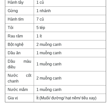
Hành tây
1 củ
Gừng
1 nhánh
Hành tím
7 củ
Tỏi
5 tép
Rau răm
1 ít
Bột nghệ
2 muỗng canh
Dầu ăn
1 muỗng canh
Dầu màu
1 muỗng canh
điều
Nước cốt
2 muỗng canh
chanh
Nước mắm
1 muỗng canh
Gia vị
Ít (Muối/ đường/ hạt nêm/ tiêu xay)