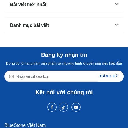
thuộc trong bếp, bạn có
bánh canh làm từ bột gạo
phần 
Bài viêt mới nhất
thể...
và...
mùi s
Không
Danh mục bài viết
Đăng ký nhận tin
Đừng bỏ lỡ hàng trăm sản phẩm và chương trình khuyến mãi siêu hấp dẫn
ĐĂNG KÝ
Kết nối với chúng tôi
BlueStone Việt Nam