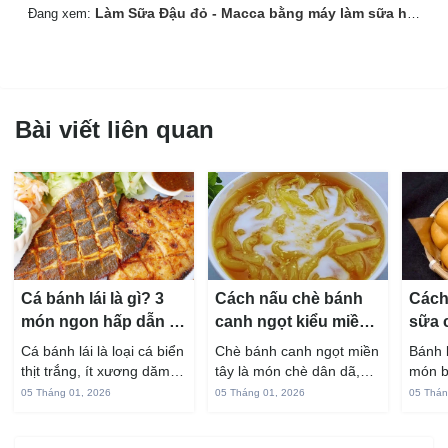
Làm Sữa Đậu đỏ - Macca bằng máy làm sữa hạt BlueStone
Đang xem:
Bài viết liên quan
Cá bánh lái là gì? 3
Cách nấu chè bánh
Cách
món ngon hấp dẫn từ
canh ngọt kiểu miền
sữa 
cá bánh lái
Tây ngon chuẩn vị
hấp 
Cá bánh lái là loại cá biển
Chè bánh canh ngọt miền
Bánh 
thịt trắng, ít xương dăm,
tây là món chè dân dã,
món b
vị ngọt và rất dễ ăn khi
gắn liền với đời sống sinh
thuộc
05 Tháng 01, 2026
05 Tháng 01, 2026
05 Thán
chế biến đúng cách. Chỉ
hoạt của người miền sông
yêu t
với vài nguyên liệu quen
nước từ bao đời nay. Sợi
giòn 