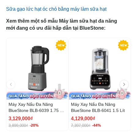
Sữa gạo lức hạt óc chó bằng máy làm sữa hạt
Xem thêm một số mẫu Máy làm sữa hạt đa năng
mới đang có ưu đãi hấp dẫn tại BlueStone:
-20%
-4
Máy Xay Nấu Đa Năng
Máy Xay Nấu Đa Năng
M
BlueStone BLB-6039 1.75 Lít
BlueStone BLB-6041 1.5 Lít
B
900W
8
3,129,000₫
4,129,000₫
1
3,899,000₫
7,397,000₫
1
-20%
-44%