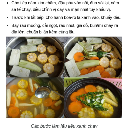
Cho tiếp nấm kim châm, đậu phụ vào nồi, đun sôi lại, nêm 
sa tế chay, điều chỉnh vị cay và mặn nhạt tùy khẩu vị.
Trước khi tắt bếp, cho hành boa-rô lá xanh vào, khuấy đều.
Bày rau muống, cải ngọt, rau nhút, giá đỗ, bún/mì chay ra 
đĩa lớn, chuẩn bị ăn kèm cùng lẩu.
Các bước làm lẩu tiêu xanh chay