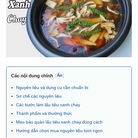
Các nội dung chính
[
Ẩn
]
Nguyên liệu và dụng cụ cần chuẩn bị
Sơ chế các nguyên liệu
Các bước làm lẩu tiêu xanh chay
Thành phẩm và thưởng thức
Mẹo bảo quản lẩu tiêu xanh chay đúng cách
Hướng dẫn chọn mua nguyên liệu tươi ngon