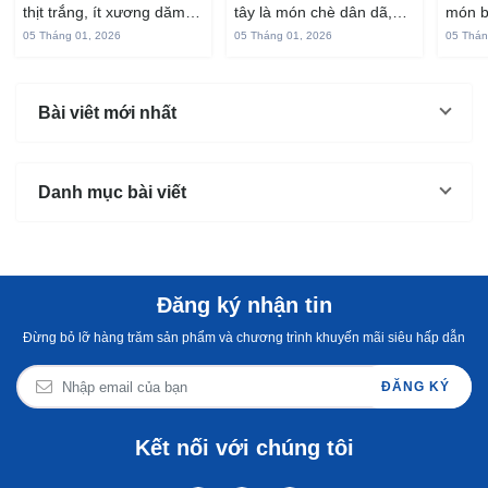
thịt trắng, ít xương dăm,
tây là món chè dân dã,
món b
vị ngọt và rất dễ ăn khi
gắn liền với đời sống sinh
thuộc
05 Tháng 01, 2026
05 Tháng 01, 2026
05 Thán
chế biến đúng cách. Chỉ
hoạt của người miền sông
yêu t
với vài nguyên liệu quen
nước từ bao đời nay. Sợi
giòn 
thuộc trong bếp, bạn có
bánh canh làm từ bột gạo
phần 
Bài viêt mới nhất
thể...
và...
mùi s
Không
Danh mục bài viết
Đăng ký nhận tin
Đừng bỏ lỡ hàng trăm sản phẩm và chương trình khuyến mãi siêu hấp dẫn
ĐĂNG KÝ
Kết nối với chúng tôi