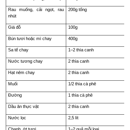
Rau muống, cải ngọt, rau 
200g tổng
nhút
Giá đỗ
100g
Bún tươi hoặc mì chay
400g
Sa tế chay
1–2 thìa canh
Nước tương chay
2 thìa canh
Hạt nêm chay
2 thìa canh
Muối
1/2 thìa cà phê
Đường
1 thìa cà phê
Dầu ăn thực vật
2 thìa canh
Nước lọc
2,5 lít
Chanh, ớt tươi
1–2 quả mỗi loại