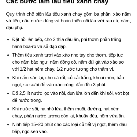
Các bước làm lẩu tiêu xanh chay
Quy trình chế biến lẩu tiêu xanh chay gồm ba phần: xào nấm 
và tiêu, nấu nước dùng và hoàn thiện nồi lẩu với rau củ, nấm, 
đậu phụ.
Đặt nồi lên bếp, cho 2 thìa dầu ăn, phi thơm phần trắng 
hành boa-rô và sả đập dập.
Thêm tiêu xanh tươi vào xào nhẹ tay cho thơm, tiếp tục 
cho nấm bào ngư, nấm đông cô, nấm đùi gà vào xào sơ 
với 1/2 hạt nêm chay, 1/2 nước tương cho thấm vị.
Khi nấm săn lại, cho cà rốt, củ cải trắng, khoai môn, bắp 
ngọt, su su/bí đỏ vào xào cùng, đảo đều 3 phút.
Đổ 2,5 lít nước lọc vào nồi, đun lửa lớn đến khi sôi, vớt bọt 
để nước trong.
Khi nước sôi, hạ nhỏ lửa, thêm muối, đường, hạt nêm 
chay, phần nước tương còn lại, khuấy đều, nêm vừa ăn.
Ninh tiếp 15–20 phút cho các loại củ tiết vị ngọt, thêm đậu 
bắp, ngó sen vào.