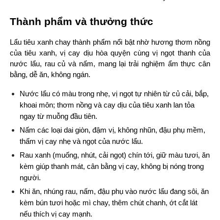
Thành phẩm và thưởng thức
Lẩu tiêu xanh chay thành phẩm nổi bật nhờ hương thơm nồng 
của tiêu xanh, vị cay dịu hòa quyện cùng vị ngọt thanh của 
nước lẩu, rau củ và nấm, mang lại trải nghiệm ẩm thực cân 
bằng, dễ ăn, không ngán.
Nước lẩu có màu trong nhẹ, vị ngọt tự nhiên từ củ cải, bắp, 
khoai môn; thơm nồng và cay dịu của tiêu xanh lan tỏa 
ngay từ muỗng đầu tiên.
Nấm các loại dai giòn, đậm vị, không nhũn, đậu phụ mềm, 
thấm vị cay nhẹ và ngọt của nước lẩu.
Rau xanh (muống, nhút, cải ngọt) chín tới, giữ màu tươi, ăn 
kèm giúp thanh mát, cân bằng vị cay, không bị nóng trong 
người.
Khi ăn, nhúng rau, nấm, đậu phụ vào nước lẩu đang sôi, ăn 
kèm bún tươi hoặc mì chay, thêm chút chanh, ớt cắt lát 
nếu thích vị cay mạnh.