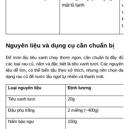
mát tủ lạnh
và 
vị
kh
tay
Nguyên liệu và dụng cụ cần chuẩn bị
Để món lẩu tiêu xanh chay thơm ngon, cần chuẩn bị đầy đủ 
các loại rau củ, nấm và đặc biệt là tiêu xanh tươi. Các nguyên 
liệu dễ tìm, có thể biến tấu theo sở thích, nhưng nên chọn đa 
dạng rau củ để nước lẩu ngọt tự nhiên và thanh mát.
Loại nguyên liệu
Định lượng
Tiêu xanh tươi
20g
Đậu phụ trắng
2 miếng (~400g)
Nấm bào ngư
150g