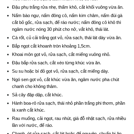
Đậu phụ trắng rửa nhẹ, thấm khô, cắt khối vuông vừa ăn.
Nấm bào ngư, nấm đông cô, nấm kim châm, nấm đùi gà 
cắt bỏ gốc, rửa sạch, để ráo nước; nấm đông cô khô thì 
ngâm nước nóng 30 phút cho nở, vắt khô, thái lát.
Cà rốt, củ cải trắng gọt vỏ, rửa sạch, thái lát dày vừa ăn.
Bắp ngọt cắt khoanh tròn khoảng 1,5cm.
Khoai môn gọt vỏ, rửa sạch, cắt miếng vuông nhỏ.
Đậu bắp rửa sạch, cắt xéo từng khúc vừa ăn.
Su su hoặc bí đỏ gọt vỏ, rửa sạch, cắt miếng dày.
Ngó sen gọt vỏ, cắt khúc vừa ăn, ngâm nước pha chút 
chanh cho không thâm.
Sả cây đập dập, cắt khúc.
Hành boa-rô rửa sạch, thái nhỏ phần trắng phi thơm, phần 
lá xanh cắt khúc.
Rau muống, cải ngọt, rau nhút, giá đỗ nhặt sạch, rửa nhiều 
lần với nước, để ráo.
Chanh, ớt rửa sạch, cắt lát hoặc để nguyên, chuẩn bị ăn 