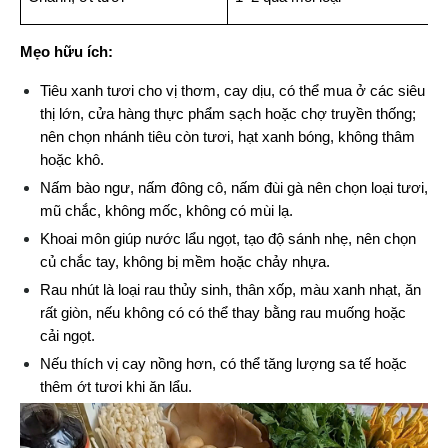
Mẹo hữu ích:
Tiêu xanh tươi cho vị thơm, cay dịu, có thể mua ở các siêu 
thị lớn, cửa hàng thực phẩm sạch hoặc chợ truyền thống; 
nên chọn nhánh tiêu còn tươi, hạt xanh bóng, không thâm 
hoặc khô.
Nấm bào ngư, nấm đông cô, nấm đùi gà nên chọn loại tươi, 
mũ chắc, không mốc, không có mùi lạ.
Khoai môn giúp nước lẩu ngọt, tạo độ sánh nhẹ, nên chọn 
củ chắc tay, không bị mềm hoặc chảy nhựa.
Rau nhút là loại rau thủy sinh, thân xốp, màu xanh nhạt, ăn 
rất giòn, nếu không có có thể thay bằng rau muống hoặc 
cải ngọt.
Nếu thích vị cay nồng hơn, có thể tăng lượng sa tế hoặc 
thêm ớt tươi khi ăn lẩu.