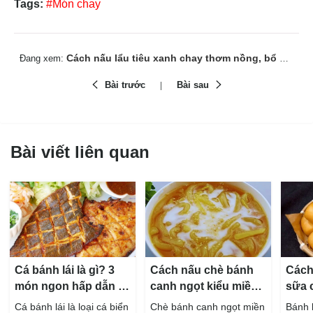
Tags:
#Món chay
Cách nấu lẩu tiêu xanh chay thơm nồng, bổ dưỡng dễ làm
Đang xem:
Bài trước
Bài sau
Bài viết liên quan
Cá bánh lái là gì? 3
Cách nấu chè bánh
Cách
món ngon hấp dẫn từ
canh ngọt kiểu miền
sữa 
cá bánh lái
Tây ngon chuẩn vị
hấp 
Cá bánh lái là loại cá biển
Chè bánh canh ngọt miền
Bánh 