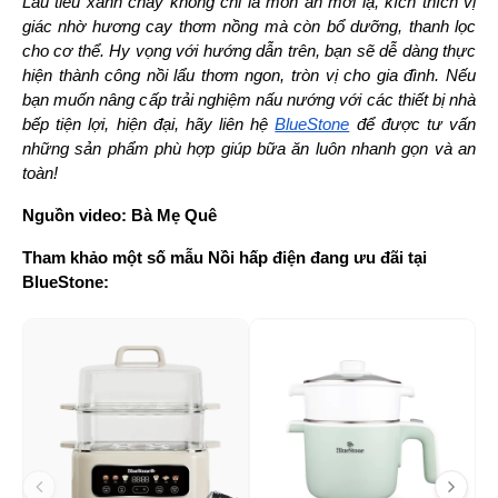
Lẩu tiêu xanh chay không chỉ là món ăn mới lạ, kích thích vị 
giác nhờ hương cay thơm nồng mà còn bổ dưỡng, thanh lọc 
cho cơ thể. Hy vọng với hướng dẫn trên, bạn sẽ dễ dàng thực 
hiện thành công nồi lẩu thơm ngon, tròn vị cho gia đình. Nếu 
bạn muốn nâng cấp trải nghiệm nấu nướng với các thiết bị nhà 
bếp tiện lợi, hiện đại, hãy liên hệ 
BlueStone
 để được tư vấn 
những sản phẩm phù hợp giúp bữa ăn luôn nhanh gọn và an 
toàn!
Nguồn video:
Bà Mẹ Quê
Tham khảo một số mẫu Nồi hấp điện đang ưu đãi tại 
BlueStone:
-24%
-1