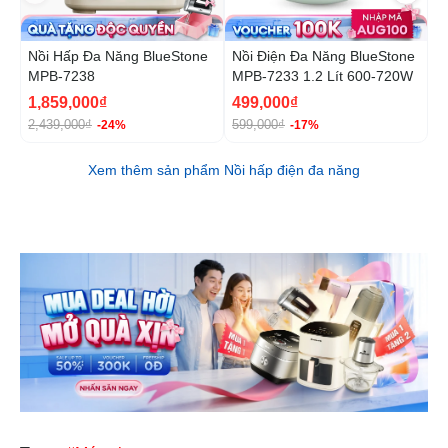
Nồi Hấp Đa Năng BlueStone
Nồi Điện Đa Năng BlueStone
N
MPB-7238
MPB-7233 1.2 Lít 600-720W
B
1
1,859,000₫
499,000₫
1
2,439,000₫
599,000₫
1
-24%
-17%
Xem thêm sản phẩm Nồi hấp điện đa năng