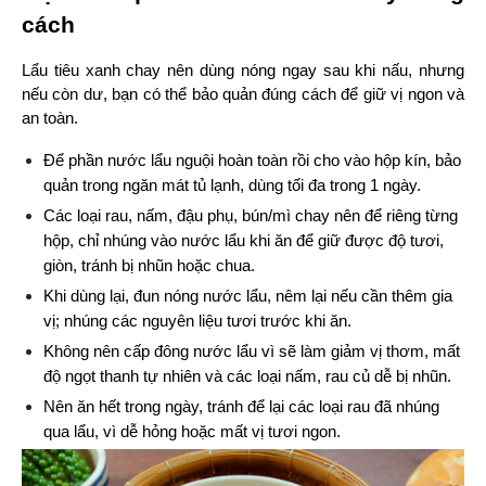
cách
Lẩu tiêu xanh chay nên dùng nóng ngay sau khi nấu, nhưng 
nếu còn dư, bạn có thể bảo quản đúng cách để giữ vị ngon và 
an toàn.
Để phần nước lẩu nguội hoàn toàn rồi cho vào hộp kín, bảo 
quản trong ngăn mát tủ lạnh, dùng tối đa trong 1 ngày.
Các loại rau, nấm, đậu phụ, bún/mì chay nên để riêng từng 
hộp, chỉ nhúng vào nước lẩu khi ăn để giữ được độ tươi, 
giòn, tránh bị nhũn hoặc chua.
Khi dùng lại, đun nóng nước lẩu, nêm lại nếu cần thêm gia 
vị; nhúng các nguyên liệu tươi trước khi ăn.
Không nên cấp đông nước lẩu vì sẽ làm giảm vị thơm, mất 
độ ngọt thanh tự nhiên và các loại nấm, rau củ dễ bị nhũn.
Nên ăn hết trong ngày, tránh để lại các loại rau đã nhúng 
qua lẩu, vì dễ hỏng hoặc mất vị tươi ngon.