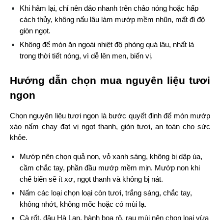
Khi hâm lại, chỉ nên đảo nhanh trên chảo nóng hoặc hấp 
cách thủy, không nấu lâu làm mướp mềm nhũn, mất đi độ 
giòn ngọt.
Không để món ăn ngoài nhiệt độ phòng quá lâu, nhất là 
trong thời tiết nóng, vì dễ lên men, biến vị.
Hướng dẫn chọn mua nguyên liệu tươi 
ngon
Chọn nguyên liệu tươi ngon là bước quyết định để món mướp 
xào nấm chay đạt vị ngọt thanh, giòn tươi, an toàn cho sức 
khỏe.
Mướp nên chọn quả non, vỏ xanh sáng, không bị dập úa, 
cầm chắc tay, phần đầu mướp mềm mịn. Mướp non khi 
chế biến sẽ ít xơ, ngọt thanh và không bị nát.
Nấm các loại chọn loại còn tươi, trắng sáng, chắc tay, 
không nhớt, không mốc hoặc có mùi lạ.
Cà rốt, đậu Hà Lan, hành boa rô, rau mùi nên chọn loại vừa 