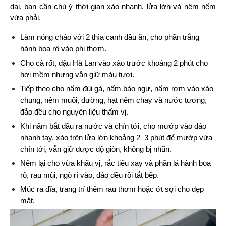
dai, bạn cần chú ý thời gian xào nhanh, lửa lớn và nêm nếm 
vừa phải.
Làm nóng chảo với 2 thìa canh dầu ăn, cho phần trắng 
hành boa rô vào phi thơm.
Cho cà rốt, đậu Hà Lan vào xào trước khoảng 2 phút cho 
hơi mềm nhưng vẫn giữ màu tươi.
Tiếp theo cho nấm đùi gà, nấm bào ngư, nấm rơm vào xào 
chung, nêm muối, đường, hạt nêm chay và nước tương, 
đảo đều cho nguyên liệu thấm vị.
Khi nấm bắt đầu ra nước và chín tới, cho mướp vào đảo 
nhanh tay, xào trên lửa lớn khoảng 2–3 phút để mướp vừa 
chín tới, vẫn giữ được độ giòn, không bị nhũn.
Nêm lại cho vừa khẩu vị, rắc tiêu xay và phần lá hành boa 
rô, rau mùi, ngò rí vào, đảo đều rồi tắt bếp.
Múc ra đĩa, trang trí thêm rau thơm hoặc ớt sợi cho đẹp 
mắt.