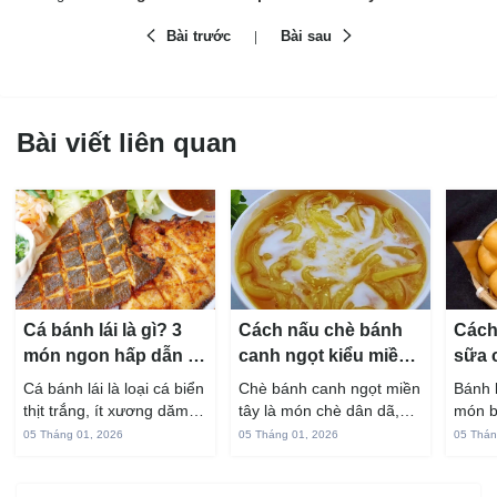
Bài trước
Bài sau
Bài viết liên quan
Cá bánh lái là gì? 3
Cách nấu chè bánh
Cách
món ngon hấp dẫn từ
canh ngọt kiểu miền
sữa 
cá bánh lái
Tây ngon chuẩn vị
hấp 
Cá bánh lái là loại cá biển
Chè bánh canh ngọt miền
Bánh 
thịt trắng, ít xương dăm,
tây là món chè dân dã,
món b
vị ngọt và rất dễ ăn khi
gắn liền với đời sống sinh
thuộc
05 Tháng 01, 2026
05 Tháng 01, 2026
05 Thán
chế biến đúng cách. Chỉ
hoạt của người miền sông
yêu t
với vài nguyên liệu quen
nước từ bao đời nay. Sợi
giòn 