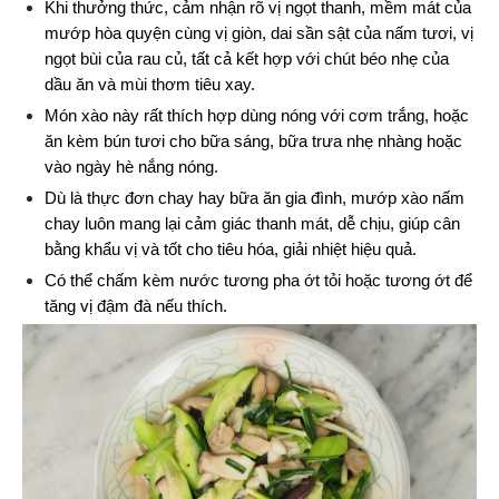
Khi thưởng thức, cảm nhận rõ vị ngọt thanh, mềm mát của 
mướp hòa quyện cùng vị giòn, dai sần sật của nấm tươi, vị 
ngọt bùi của rau củ, tất cả kết hợp với chút béo nhẹ của 
dầu ăn và mùi thơm tiêu xay.
Món xào này rất thích hợp dùng nóng với cơm trắng, hoặc 
ăn kèm bún tươi cho bữa sáng, bữa trưa nhẹ nhàng hoặc 
vào ngày hè nắng nóng.
Dù là thực đơn chay hay bữa ăn gia đình, mướp xào nấm 
chay luôn mang lại cảm giác thanh mát, dễ chịu, giúp cân 
bằng khẩu vị và tốt cho tiêu hóa, giải nhiệt hiệu quả.
Có thể chấm kèm nước tương pha ớt tỏi hoặc tương ớt để 
tăng vị đậm đà nếu thích.