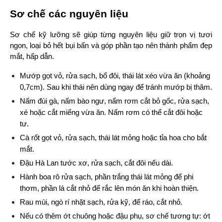
Sơ chế các nguyên liệu
Sơ chế kỹ lưỡng sẽ giúp từng nguyên liệu giữ trọn vị tươi 
ngon, loại bỏ hết bụi bẩn và góp phần tạo nên thành phẩm đẹp 
mắt, hấp dẫn.
Mướp gọt vỏ, rửa sạch, bổ đôi, thái lát xéo vừa ăn (khoảng 
0,7cm). Sau khi thái nên dùng ngay để tránh mướp bị thâm.
Nấm đùi gà, nấm bào ngư, nấm rơm cắt bỏ gốc, rửa sạch, 
xé hoặc cắt miếng vừa ăn. Nấm rơm có thể cắt đôi hoặc 
tư.
Cà rốt gọt vỏ, rửa sạch, thái lát mỏng hoặc tỉa hoa cho bắt 
mắt.
Đậu Hà Lan tước xơ, rửa sạch, cắt đôi nếu dài.
Hành boa rô rửa sạch, phần trắng thái lát mỏng để phi 
thơm, phần lá cắt nhỏ để rắc lên món ăn khi hoàn thiện.
Rau mùi, ngò rí nhặt sạch, rửa kỹ, để ráo, cắt nhỏ.
Nếu có thêm ớt chuông hoặc đậu phụ, sơ chế tương tự: ớt 