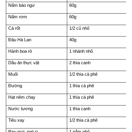
Nấm bào ngư
60g
Nấm rơm
60g
Cà rốt
1/2 củ nhỏ
Đậu Hà Lan
40g
Hành boa rô
1 nhánh nhỏ
Dầu ăn thực vật
2 thìa canh
Muối
1/2 thìa cà phê
Đường
1 thìa cà phê
Hạt nêm chay
1 thìa cà phê
Nước tương
1 thìa canh
Tiêu xay
1/2 thìa cà phê
Rau mùi, ngò rí
1 nắm nhỏ