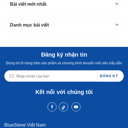
thuộc trong bếp, bạn có
bánh canh làm từ bột gạo
phần 
Bài viêt mới nhất
thể...
và...
mùi s
Không
Danh mục bài viết
Đăng ký nhận tin
Đừng bỏ lỡ hàng trăm sản phẩm và chương trình khuyến mãi siêu hấp dẫn
ĐĂNG KÝ
Kết nối với chúng tôi
BlueStone Việt Nam