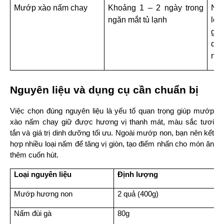
Mướp xào nấm chay
Khoảng 1 – 2 ngày trong 
Nê
ngăn mắt tủ lạnh
lớn
giữ
quá
nhũ
Nguyên liệu và dụng cụ cần chuẩn bị
Việc chọn đúng nguyên liệu là yếu tố quan trọng giúp mướp 
xào nấm chay giữ được hương vị thanh mát, màu sắc tươi 
tắn và giá trị dinh dưỡng tối ưu. Ngoài mướp non, bạn nên kết 
hợp nhiều loại nấm để tăng vị giòn, tạo điểm nhấn cho món ăn 
thêm cuốn hút.
Loại nguyên liệu
Định lượng
Mướp hương non
2 quả (400g)
Nấm đùi gà
80g