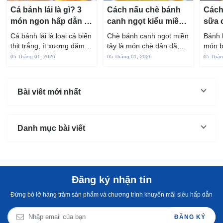
Cá bánh lái là gì? 3
Cách nấu chè bánh
Cách
món ngon hấp dẫn từ
canh ngọt kiểu miền
sữa 
cá bánh lái
Tây ngon chuẩn vị
hấp 
Cá bánh lái là loại cá biển
Chè bánh canh ngọt miền
Bánh 
thịt trắng, ít xương dăm,
tây là món chè dân dã,
món b
vị ngọt và rất dễ ăn khi
gắn liền với đời sống sinh
thuộc
05 Tháng 01, 2026
05 Tháng 01, 2026
05 Thán
chế biến đúng cách. Chỉ
hoạt của người miền sông
yêu t
với vài nguyên liệu quen
nước từ bao đời nay. Sợi
giòn 
thuộc trong bếp, bạn có
bánh canh làm từ bột gạo
phần 
Bài viêt mới nhất
thể...
và...
mùi s
Không
Danh mục bài viết
Đăng ký nhận tin
Đừng bỏ lỡ hàng trăm sản phẩm và chương trình khuyến mãi siêu hấp dẫn
ĐĂNG KÝ