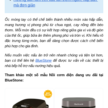
mà đơn giản
Ốc móng tay có thể chế biến thành nhiều món xào hấp dẫn, 
mang hương vị phong phú từ chua ngọt, cay nồng đến béo 
thơm. Mỗi món đều có sự kết hợp riêng giữa gia vị và độ giòn 
của thịt ốc, giúp bữa ăn thêm phong phú và tròn vị. Khi hiểu rõ 
đặc trưng từng món, bạn dễ dàng chọn được cách chế biến 
phù hợp cho gia đình.
Nếu muốn việc nấu ăn trở nên nhanh chóng và tiện lợi hơn, 
bạn có thể liên hệ 
BlueStone
 để được tư vấn về các thiết bị 
nhà bếp hỗ trợ nấu nướng hiệu quả.
Tham khảo một số mẫu Nồi cơm điện đang ưu đãi tại 
BlueStone:
-29%
-5