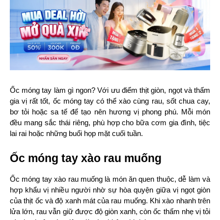
Ốc móng tay làm gì ngon? Với ưu điểm thịt giòn, ngọt và thấm 
gia vị rất tốt, ốc móng tay có thể xào cùng rau, sốt chua cay, 
bơ tỏi hoặc sa tế để tạo nên hương vị phong phú. Mỗi món 
đều mang sắc thái riêng, phù hợp cho bữa cơm gia đình, tiệc 
lai rai hoặc những buổi họp mặt cuối tuần.
Ốc móng tay xào rau muống
Ốc móng tay xào rau muống là món ăn quen thuộc, dễ làm và 
hợp khẩu vị nhiều người nhờ sự hòa quyện giữa vị ngọt giòn 
của thịt ốc và độ xanh mát của rau muống. Khi xào nhanh trên 
lửa lớn, rau vẫn giữ được độ giòn xanh, còn ốc thấm nhẹ vị tỏi 