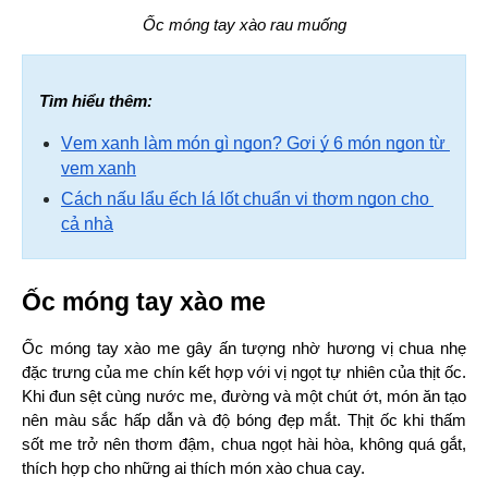
Ốc móng tay xào rau muống
Tìm hiểu thêm:
Vẹm xanh làm món gì ngon? Gợi ý 6 món ngon từ 
vẹm xanh
Cách nấu lẩu ếch lá lốt chuẩn vị thơm ngon cho 
cả nhà
Ốc móng tay xào me
Ốc móng tay xào me gây ấn tượng nhờ hương vị chua nhẹ 
đặc trưng của me chín kết hợp với vị ngọt tự nhiên của thịt ốc. 
Khi đun sệt cùng nước me, đường và một chút ớt, món ăn tạo 
nên màu sắc hấp dẫn và độ bóng đẹp mắt. Thịt ốc khi thấm 
sốt me trở nên thơm đậm, chua ngọt hài hòa, không quá gắt, 
thích hợp cho những ai thích món xào chua cay.