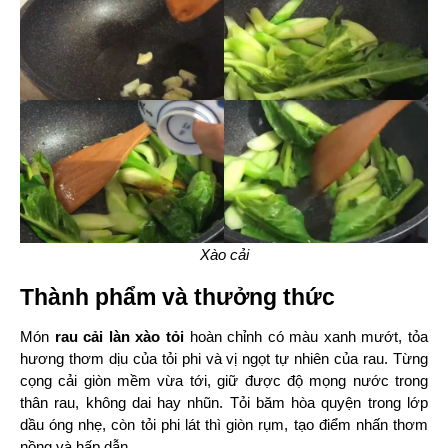
Xào cải
Thành phẩm và thưởng thức
Món 
rau cải làn xào tỏi
 hoàn chỉnh có màu xanh mướt, tỏa 
hương thơm dịu của tỏi phi và vị ngọt tự nhiên của rau. Từng 
cọng cải giòn mềm vừa tới, giữ được độ mọng nước trong 
thân rau, không dai hay nhũn. Tỏi băm hòa quyện trong lớp 
dầu óng nhẹ, còn tỏi phi lát thì giòn rụm, tạo điểm nhấn thơm 
nồng và hấp dẫn.