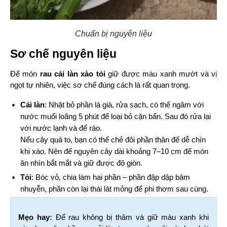
Chuẩn bị nguyên liệu
Sơ chế nguyên liệu
Để món 
rau cải làn xào tỏi
 giữ được màu xanh mướt và vị 
ngọt tự nhiên, việc sơ chế đúng cách là rất quan trọng.
Cải làn
: Nhặt bỏ phần lá già, rửa sạch, có thể ngâm với 
nước muối loãng 5 phút để loại bỏ cặn bẩn. Sau đó rửa lại 
với nước lạnh và để ráo.
Nếu cây quá to, bạn có thể chẻ đôi phần thân để dễ chín 
khi xào. Nên để nguyên cây dài khoảng 7–10 cm để món 
ăn nhìn bắt mắt và giữ được độ giòn.
Tỏi
: Bóc vỏ, chia làm hai phần – phần đập dập băm 
nhuyễn, phần còn lại thái lát mỏng để phi thơm sau cùng.
Mẹo hay: 
Để rau không bị thâm và giữ màu xanh khi 