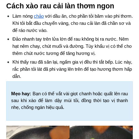
Cách xào rau cải làn thơm ngon
Làm nóng
chảo
 với dầu ăn, cho phần tỏi băm vào phi thơm. 
Khi tỏi bắt đầu chuyển vàng, cho rau cải làn đã chần sơ và 
để ráo nước vào.
Đảo nhanh tay trên lửa lớn để rau không bị ra nước. Nêm 
hạt nêm chay, chút muối và đường. Tùy khẩu vị có thể cho 
thêm chút nước tương để tăng hương vị.
Khi thấy rau đã săn lại, ngấm gia vị đều thì tắt bếp. Lúc này, 
rắc phần tỏi lát đã phi vàng lên trên để tạo hương thơm hấp 
dẫn.
Mẹo hay: 
Bạn có thể vắt vài giọt chanh hoặc quất lên rau 
sau khi xào để làm dậy mùi tỏi, đồng thời tạo vị thanh 
nhẹ, chống ngán hiệu quả.