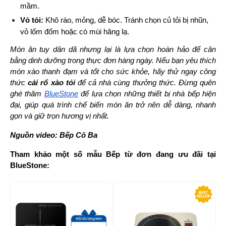
mầm.
Vỏ tỏi:
 Khô ráo, mỏng, dễ bóc. Tránh chọn củ tỏi bị nhũn, 
vỏ lốm đốm hoặc có mùi hăng lạ.
Món ăn tuy dân dã nhưng lại là lựa chọn hoàn hảo để cân 
bằng dinh dưỡng trong thực đơn hàng ngày. Nếu bạn yêu thích 
món xào thanh đạm và tốt cho sức khỏe, hãy thử ngay công 
thức 
cải rổ xào tỏi
 để cả nhà cùng thưởng thức. Đừng quên 
ghé thăm
BlueStone
 để lựa chọn những thiết bị nhà bếp hiện 
đại, giúp quá trình chế biến món ăn trở nên dễ dàng, nhanh 
gọn và giữ trọn hương vị nhất.
Nguồn video: Bếp Cô Ba
Tham khảo một số mẫu Bếp từ đơn đang ưu đãi tại 
BlueStone:
-17%
-1