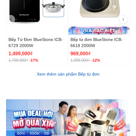
Bếp Từ Đơn BlueStone ICB-
Bếp từ đơn BlueStone ICB-
B
6729 2000W
6618 2000W
6
1,499,000₫
969,000₫
1
1,799,000₫
1,099,000₫
2
-17%
-12%
Xem thêm sản phẩm Bếp từ đơn