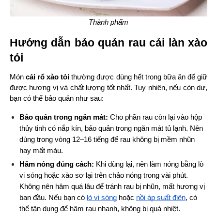
Thành phẩm
Hướng dẫn bảo quản rau cải làn xào 
tỏi
Món 
cải rổ xào tỏi
 thường được dùng hết trong bữa ăn để giữ 
được hương vị và chất lượng tốt nhất. Tuy nhiên, nếu còn dư, 
bạn có thể bảo quản như sau:
Bảo quản trong ngăn mát:
 Cho phần rau còn lại vào hộp 
thủy tinh có nắp kín, bảo quản trong ngăn mát tủ lạnh. Nên 
dùng trong vòng 12–16 tiếng để rau không bị mềm nhũn 
hay mất màu.
Hâm nóng đúng cách:
 Khi dùng lại, nên làm nóng bằng lò 
vi sóng hoặc xào sơ lại trên chảo nóng trong vài phút. 
Không nên hâm quá lâu để tránh rau bị nhũn, mất hương vị 
ban đầu. Nếu bạn có
lò vi sóng
 hoặc
nồi áp suất điện
, có 
thể tận dụng để hâm rau nhanh, không bị quá nhiệt.