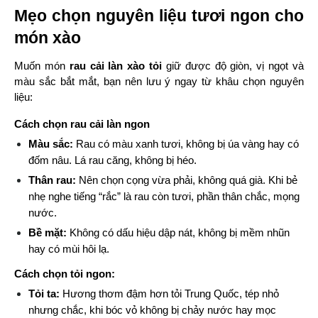
Mẹo chọn nguyên liệu tươi ngon cho 
món xào
Muốn món 
rau cải làn xào tỏi
 giữ được độ giòn, vị ngọt và 
màu sắc bắt mắt, bạn nên lưu ý ngay từ khâu chọn nguyên 
liệu:
Cách chọn rau cải làn ngon
Màu sắc:
 Rau có màu xanh tươi, không bị úa vàng hay có 
đốm nâu. Lá rau căng, không bị héo.
Thân rau:
 Nên chọn cọng vừa phải, không quá già. Khi bẻ 
nhẹ nghe tiếng “rắc” là rau còn tươi, phần thân chắc, mọng 
nước.
Bề mặt:
 Không có dấu hiệu dập nát, không bị mềm nhũn 
hay có mùi hôi lạ.
Cách chọn tỏi ngon:
Tỏi ta:
 Hương thơm đậm hơn tỏi Trung Quốc, tép nhỏ 
nhưng chắc, khi bóc vỏ không bị chảy nước hay mọc 