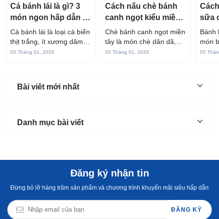
Cá bánh lái là gì? 3
Cách nấu chè bánh
Cách
món ngon hấp dẫn từ
canh ngọt kiểu miền
sữa 
cá bánh lái
Tây ngon chuẩn vị
hấp 
Cá bánh lái là loại cá biển
Chè bánh canh ngọt miền
Bánh 
thịt trắng, ít xương dăm,
tây là món chè dân dã,
món b
vị ngọt và rất dễ ăn khi
gắn liền với đời sống sinh
thuộc
05 Tháng 01, 2026
05 Tháng 01, 2026
05 Thán
chế biến đúng cách. Chỉ
hoạt của người miền sông
yêu t
với vài nguyên liệu quen
nước từ bao đời nay. Sợi
giòn 
thuộc trong bếp, bạn có
bánh canh làm từ bột gạo
phần 
Bài viêt mới nhất
thể...
và...
mùi s
Không
Danh mục bài viết
Đăng ký nhận tin
Đừng bỏ lỡ hàng trăm sản phẩm và chương trình khuyến mãi siêu hấp dẫn
ĐĂNG KÝ