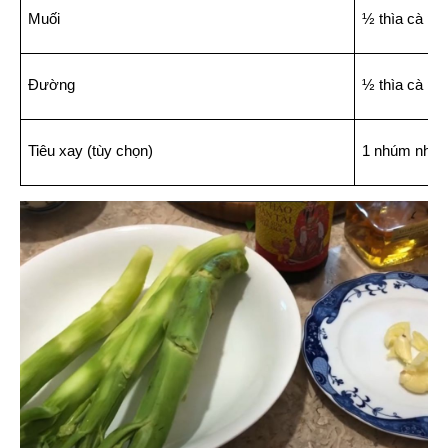
Muối
½ thìa cà ph
Đường
½ thìa cà ph
Tiêu xay (tùy chọn)
1 nhúm nhỏ