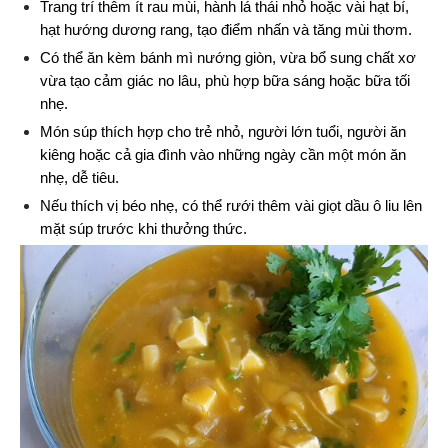
Trang trí thêm ít rau mùi, hành lá thái nhỏ hoặc vài hạt bí, 
hạt hướng dương rang, tạo điểm nhấn và tăng mùi thơm.
Có thể ăn kèm bánh mì nướng giòn, vừa bổ sung chất xơ 
vừa tạo cảm giác no lâu, phù hợp bữa sáng hoặc bữa tối 
nhẹ.
Món súp thích hợp cho trẻ nhỏ, người lớn tuổi, người ăn 
kiêng hoặc cả gia đình vào những ngày cần một món ăn 
nhẹ, dễ tiêu.
Nếu thích vị béo nhẹ, có thể rưới thêm vài giọt dầu ô liu lên 
mặt súp trước khi thưởng thức.