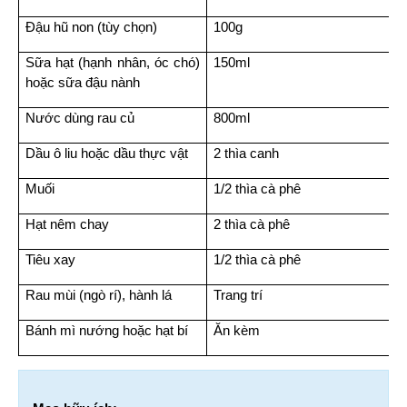
Đậu hũ non (tùy chọn)
100g
Sữa hạt (hạnh nhân, óc chó) 
150ml
hoặc sữa đậu nành
Nước dùng rau củ
800ml
Dầu ô liu hoặc dầu thực vật
2 thìa canh
Muối
1/2 thìa cà phê
Hạt nêm chay
2 thìa cà phê
Tiêu xay
1/2 thìa cà phê
Rau mùi (ngò rí), hành lá
Trang trí
Bánh mì nướng hoặc hạt bí
Ăn kèm