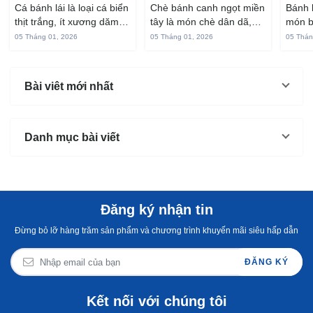
cá bánh lái
Tây ngon chuẩn vị
hấp 
Cá bánh lái là loại cá biển
Chè bánh canh ngọt miền
Bánh 
thịt trắng, ít xương dăm,
tây là món chè dân dã,
món b
vị ngọt và rất dễ ăn khi
gắn liền với đời sống sinh
thuộc
05 Tháng 01, 2026
05 Tháng 01, 2026
05 Thán
chế biến đúng cách. Chỉ
hoạt của người miền sông
yêu t
với vài nguyên liệu quen
nước từ bao đời nay. Sợi
giòn 
thuộc trong bếp, bạn có
bánh canh làm từ bột gạo
phần 
Bài viêt mới nhất
thể...
và...
mùi s
Không
Danh mục bài viết
Đăng ký nhận tin
Đừng bỏ lỡ hàng trăm sản phẩm và chương trình khuyến mãi siêu hấp dẫn
ĐĂNG KÝ
Kết nối với chúng tôi