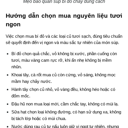
Mẹo bảo quản súp bí đỏ chay đúng cách
Hướng dẫn chọn mua nguyên liệu tươi 
ngon
Việc chọn mua bí đỏ và các loại củ tươi sạch, đúng tiêu chuẩn 
sẽ quyết định đến vị ngon và màu sắc tự nhiên của món súp.
Bí đỏ chọn quả chắc, vỏ không bị xước, phần cuống còn 
tươi, màu vàng cam rực rỡ, khi ấn nhẹ không bị mềm 
nhũn.
Khoai tây, cà rốt mua củ còn cứng, vỏ sáng, không mọc 
mầm hay chảy nước.
Hành tây chọn củ nhỏ, vỏ vàng đều, không héo hoặc có 
đốm mốc.
Đậu hũ non mua loại mới, cầm chắc tay, không có mùi lạ.
Sữa hạt chọn loại không đường, có hạn sử dụng xa, không 
bị tách lớp hoặc có mùi chua.
Nước dùng rau củ tự nấu luôn giữ vị ngọt tự nhiên, nhưng 