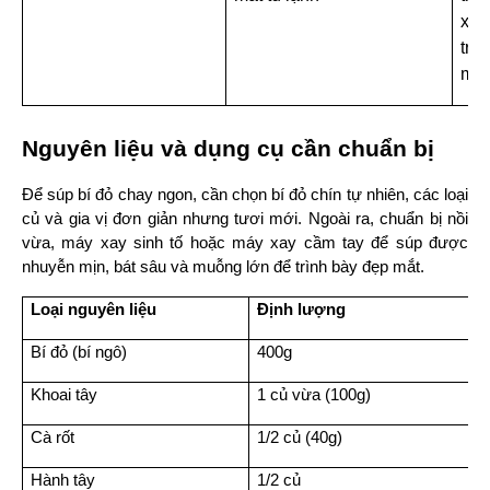
xay
trá
màu
Nguyên liệu và dụng cụ cần chuẩn bị
Để súp bí đỏ chay ngon, cần chọn bí đỏ chín tự nhiên, các loại 
củ và gia vị đơn giản nhưng tươi mới. Ngoài ra, chuẩn bị nồi 
vừa, máy xay sinh tố hoặc máy xay cầm tay để súp được 
nhuyễn mịn, bát sâu và muỗng lớn để trình bày đẹp mắt.
Loại nguyên liệu
Định lượng
Bí đỏ (bí ngô)
400g
Khoai tây
1 củ vừa (100g)
Cà rốt
1/2 củ (40g)
Hành tây
1/2 củ