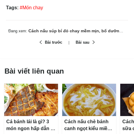
Tags:
#Món chay
Cách nấu súp bí đỏ chay mềm mịn, bổ dưỡng cho bữa sáng
Đang xem:
Bài trước
Bài sau
Bài viết liên quan
Cá bánh lái là gì? 3
Cách nấu chè bánh
Cách
món ngon hấp dẫn từ
canh ngọt kiểu miền
sữa 