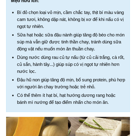
Mẹo hữu ích:
Bí đỏ chọn loại vỏ mịn, cầm chắc tay, thịt bí màu vàng 
cam tươi, không dập nát, không bị xơ để khi nấu có vị 
ngọt tự nhiên.
Sữa hạt hoặc sữa đậu nành giúp tăng độ béo cho món 
súp mà vẫn giữ được tinh thần chay, tránh dùng sữa 
động vật nếu muốn món ăn thuần chay.
Dùng nước dùng rau củ tự nấu (từ củ cải trắng, cà rốt, 
củ sắn, hành tây...) giúp súp có vị ngọt tự nhiên hơn 
nước lọc.
Đậu hũ non giúp tăng độ mịn, bổ sung protein, phù hợp 
với người ăn chay trường hoặc trẻ nhỏ.
Có thể thêm ít hạt bí, hạt hướng dương rang hoặc 
bánh mì nướng để tạo điểm nhấn cho món ăn.