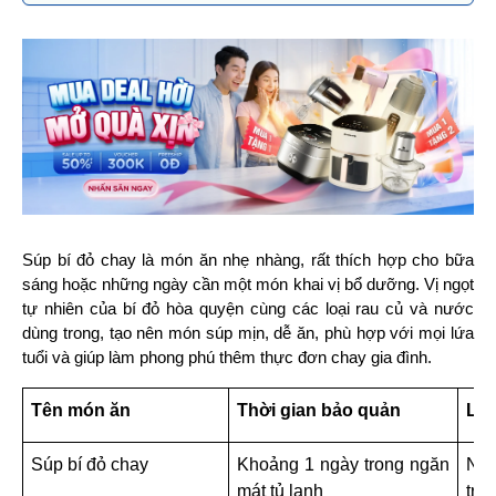
Súp bí đỏ chay là món ăn nhẹ nhàng, rất thích hợp cho bữa 
sáng hoặc những ngày cần một món khai vị bổ dưỡng. Vị ngọt 
tự nhiên của bí đỏ hòa quyện cùng các loại rau củ và nước 
dùng trong, tạo nên món súp mịn, dễ ăn, phù hợp với mọi lứa 
tuổi và giúp làm phong phú thêm thực đơn chay gia đình.
Tên món ăn
Thời gian bảo quản
Lưu
Súp bí đỏ chay
Khoảng 1 ngày trong ngăn 
Nên
mát tủ lạnh
trư