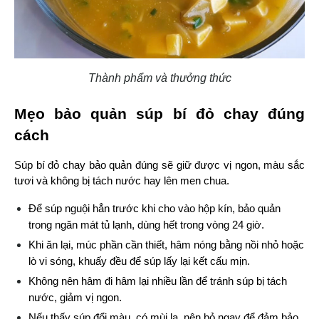
Thành phẩm và thưởng thức
Mẹo bảo quản súp bí đỏ chay đúng 
cách
Súp bí đỏ chay bảo quản đúng sẽ giữ được vị ngon, màu sắc 
tươi và không bị tách nước hay lên men chua.
Để súp nguội hẳn trước khi cho vào hộp kín, bảo quản 
trong ngăn mát tủ lạnh, dùng hết trong vòng 24 giờ.
Khi ăn lại, múc phần cần thiết, hâm nóng bằng nồi nhỏ hoặc 
lò vi sóng, khuấy đều để súp lấy lại kết cấu mịn.
Không nên hâm đi hâm lại nhiều lần để tránh súp bị tách 
nước, giảm vị ngon.
Nếu thấy súp đổi màu, có mùi lạ, nên bỏ ngay để đảm bảo 