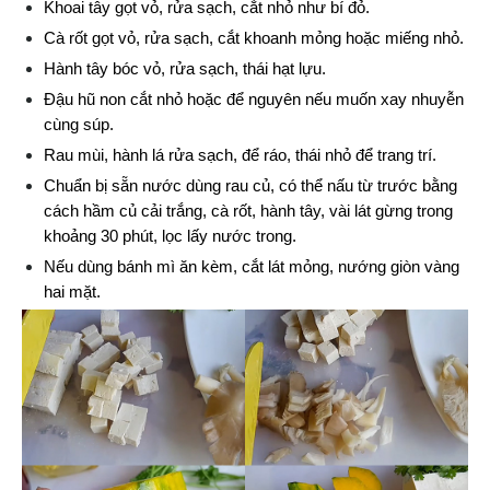
Khoai tây gọt vỏ, rửa sạch, cắt nhỏ như bí đỏ.
Cà rốt gọt vỏ, rửa sạch, cắt khoanh mỏng hoặc miếng nhỏ.
Hành tây bóc vỏ, rửa sạch, thái hạt lựu.
Đậu hũ non cắt nhỏ hoặc để nguyên nếu muốn xay nhuyễn 
cùng súp.
Rau mùi, hành lá rửa sạch, để ráo, thái nhỏ để trang trí.
Chuẩn bị sẵn nước dùng rau củ, có thể nấu từ trước bằng 
cách hầm củ cải trắng, cà rốt, hành tây, vài lát gừng trong 
khoảng 30 phút, lọc lấy nước trong.
Nếu dùng bánh mì ăn kèm, cắt lát mỏng, nướng giòn vàng 
hai mặt.