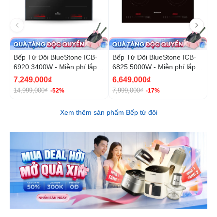
Bếp Từ Đôi BlueStone ICB-
Bếp Từ Đôi BlueStone ICB-
B
6920 3400W - Miễn phí lắp
6825 5000W - Miễn phí lắp
6
đặt, cắt đá
đặt, cắt đá
đ
7,249,000₫
6,649,000₫
1
14,999,000₫
7,999,000₫
2
-52%
-17%
Xem thêm sản phẩm Bếp từ đôi