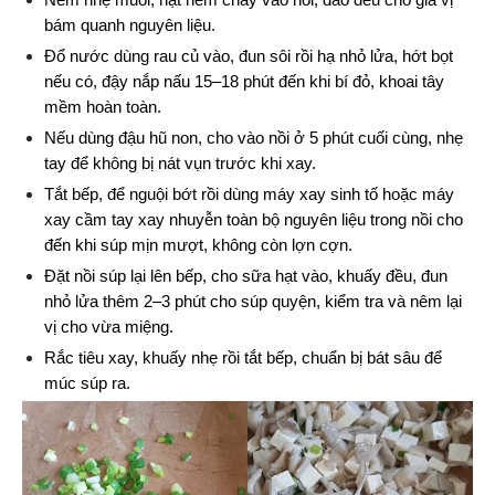
Nêm nhẹ muối, hạt nêm chay vào nồi, đảo đều cho gia vị 
bám quanh nguyên liệu.
Đổ nước dùng rau củ vào, đun sôi rồi hạ nhỏ lửa, hớt bọt 
nếu có, đậy nắp nấu 15–18 phút đến khi bí đỏ, khoai tây 
mềm hoàn toàn.
Nếu dùng đậu hũ non, cho vào nồi ở 5 phút cuối cùng, nhẹ 
tay để không bị nát vụn trước khi xay.
Tắt bếp, để nguội bớt rồi dùng máy xay sinh tố hoặc máy 
xay cầm tay xay nhuyễn toàn bộ nguyên liệu trong nồi cho 
đến khi súp mịn mượt, không còn lợn cợn.
Đặt nồi súp lại lên bếp, cho sữa hạt vào, khuấy đều, đun 
nhỏ lửa thêm 2–3 phút cho súp quyện, kiểm tra và nêm lại 
vị cho vừa miệng.
Rắc tiêu xay, khuấy nhẹ rồi tắt bếp, chuẩn bị bát sâu để 
múc súp ra.