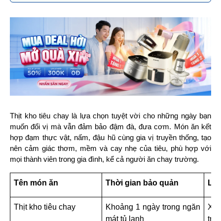
Thịt kho tiêu chay là lựa chọn tuyệt vời cho những ngày bạn 
muốn đổi vị mà vẫn đảm bảo đậm đà, đưa cơm. Món ăn kết 
hợp đạm thực vật, nấm, đậu hũ cùng gia vị truyền thống, tạo 
nên cảm giác thơm, mềm và cay nhẹ của tiêu, phù hợp với 
mọi thành viên trong gia đình, kể cả người ăn chay trường.
Tên món ăn
Thời gian bảo quản
Lưu
Thịt kho tiêu chay
Khoảng 1 ngày trong ngăn 
Xào
mát tủ lạnh
trư