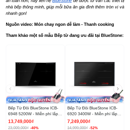
an toàn hơn, hãy liên hệ 
BlueStone
 để được tư vấn các thiết bị 
nhà bếp thông minh, giúp mỗi bữa ăn gia đình thêm tròn vị và 
nhanh gọn!
Nguồn video:
Món chay ngon dễ làm - Thanh cooking
Tham khảo một số mẫu Bếp từ đang ưu đãi tại BlueStone:
-40%
-5
Bếp Từ Đôi BlueStone ICB-
Bếp Từ Đôi BlueStone ICB-
B
6948 5200W - Miễn phí lắp
6920 3400W - Miễn phí lắp
6
đặt, cắt đá
đặt, cắt đá
13,749,000₫
7,249,000₫
8
23,009,000₫
14,999,000₫
1
-40%
-52%