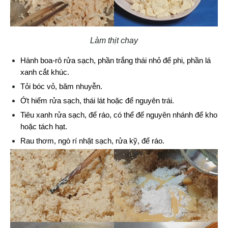
Làm thịt chay
Hành boa-rô rửa sạch, phần trắng thái nhỏ để phi, phần lá 
xanh cắt khúc.
Tỏi bóc vỏ, băm nhuyễn.
Ớt hiểm rửa sạch, thái lát hoặc để nguyên trái.
Tiêu xanh rửa sạch, để ráo, có thể để nguyên nhánh để kho 
hoặc tách hạt.
Rau thơm, ngò rí nhặt sạch, rửa kỹ, để ráo.