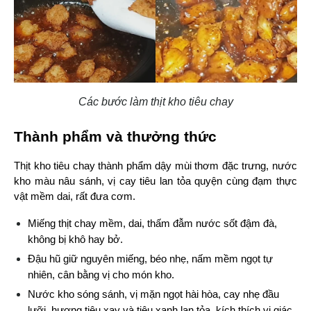
Các bước làm thịt kho tiêu chay
Thành phẩm và thưởng thức
Thịt kho tiêu chay thành phẩm dậy mùi thơm đặc trưng, nước 
kho màu nâu sánh, vị cay tiêu lan tỏa quyện cùng đạm thực 
vật mềm dai, rất đưa cơm.
Miếng thịt chay mềm, dai, thấm đẫm nước sốt đậm đà, 
không bị khô hay bở.
Đậu hũ giữ nguyên miếng, béo nhẹ, nấm mềm ngọt tự 
nhiên, cân bằng vị cho món kho.
Nước kho sóng sánh, vị mặn ngọt hài hòa, cay nhẹ đầu 
lưỡi, hương tiêu xay và tiêu xanh lan tỏa, kích thích vị giác.