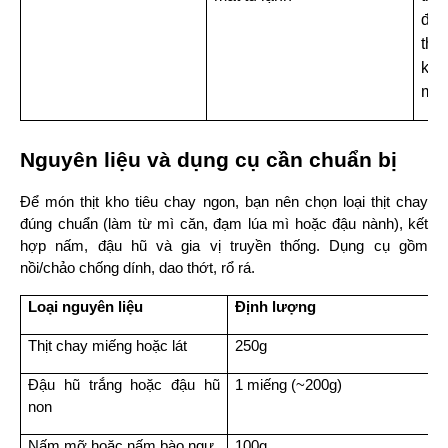
đều
thị
khô
miế
Nguyên liệu và dụng cụ cần chuẩn bị
Để món thịt kho tiêu chay ngon, bạn nên chọn loại thịt chay 
đúng chuẩn (làm từ mì căn, đạm lúa mì hoặc đậu nành), kết 
hợp nấm, đậu hũ và gia vị truyền thống. Dụng cụ gồm 
nồi/chảo chống dính, dao thớt, rổ rá.
Loại nguyên liệu
Định lượng
Thịt chay miếng hoặc lát
250g
Đậu hũ trắng hoặc đậu hũ 
1 miếng (~200g)
non
Nấm mỡ hoặc nấm bào ngư
100g