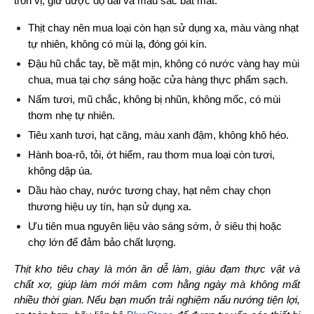
tròn vị, giữ được độ dai và màu sắc bắt mắt.
Thịt chay nên mua loại còn hạn sử dụng xa, màu vàng nhạt 
tự nhiên, không có mùi lạ, đóng gói kín.
Đậu hũ chắc tay, bề mặt mịn, không có nước vàng hay mùi 
chua, mua tại chợ sáng hoặc cửa hàng thực phẩm sạch.
Nấm tươi, mũ chắc, không bị nhũn, không mốc, có mùi 
thơm nhẹ tự nhiên.
Tiêu xanh tươi, hạt căng, màu xanh đậm, không khô héo.
Hành boa-rô, tỏi, ớt hiểm, rau thơm mua loại còn tươi, 
không dập úa.
Dầu hào chay, nước tương chay, hạt nêm chay chọn 
thương hiệu uy tín, hạn sử dụng xa.
Ưu tiên mua nguyên liệu vào sáng sớm, ở siêu thị hoặc 
chợ lớn để đảm bảo chất lượng.
Thịt kho tiêu chay là món ăn dễ làm, giàu đạm thực vật và 
chất xơ, giúp làm mới mâm cơm hằng ngày mà không mất 
nhiều thời gian. Nếu bạn muốn trải nghiệm nấu nướng tiện lợi, 