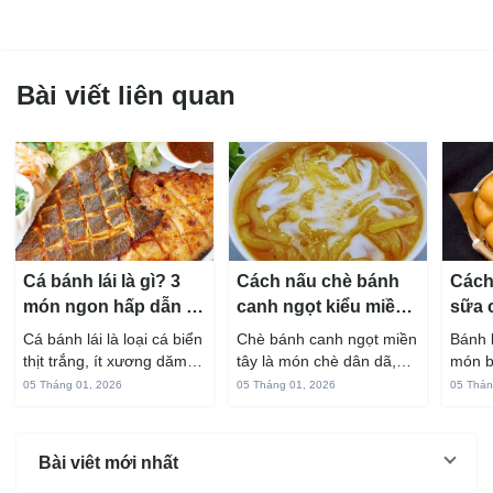
Bài viết liên quan
Cá bánh lái là gì? 3
Cách nấu chè bánh
Cách
món ngon hấp dẫn từ
canh ngọt kiểu miền
sữa 
cá bánh lái
Tây ngon chuẩn vị
hấp 
Cá bánh lái là loại cá biển
Chè bánh canh ngọt miền
Bánh 
thịt trắng, ít xương dăm,
tây là món chè dân dã,
món b
vị ngọt và rất dễ ăn khi
gắn liền với đời sống sinh
thuộc
05 Tháng 01, 2026
05 Tháng 01, 2026
05 Thán
chế biến đúng cách. Chỉ
hoạt của người miền sông
yêu t
với vài nguyên liệu quen
nước từ bao đời nay. Sợi
giòn 
thuộc trong bếp, bạn có
bánh canh làm từ bột gạo
phần 
Bài viêt mới nhất
thể...
và...
mùi s
Không