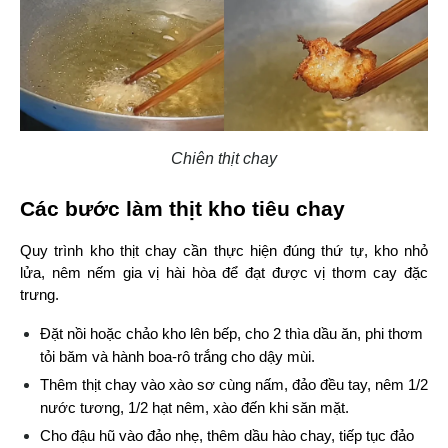
Chiên thịt chay
Các bước làm thịt kho tiêu chay
Quy trình kho thịt chay cần thực hiện đúng thứ tự, kho nhỏ 
lửa, nêm nếm gia vị hài hòa để đạt được vị thơm cay đặc 
trưng.
Đặt nồi hoặc chảo kho lên bếp, cho 2 thìa dầu ăn, phi thơm 
tỏi băm và hành boa-rô trắng cho dậy mùi.
Thêm thịt chay vào xào sơ cùng nấm, đảo đều tay, nêm 1/2 
nước tương, 1/2 hạt nêm, xào đến khi săn mặt.
Cho đậu hũ vào đảo nhẹ, thêm dầu hào chay, tiếp tục đảo 