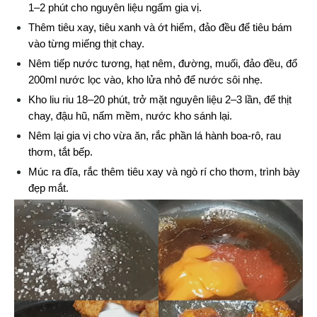
1–2 phút cho nguyên liệu ngấm gia vị.
Thêm tiêu xay, tiêu xanh và ớt hiểm, đảo đều để tiêu bám 
vào từng miếng thịt chay.
Nêm tiếp nước tương, hạt nêm, đường, muối, đảo đều, đổ 
200ml nước lọc vào, kho lửa nhỏ để nước sôi nhẹ.
Kho liu riu 18–20 phút, trở mặt nguyên liệu 2–3 lần, để thịt 
chay, đậu hũ, nấm mềm, nước kho sánh lại.
Nêm lại gia vị cho vừa ăn, rắc phần lá hành boa-rô, rau 
thơm, tắt bếp.
Múc ra đĩa, rắc thêm tiêu xay và ngò rí cho thơm, trình bày 
đẹp mắt.