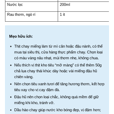
Nước lọc
200ml
Rau thơm, ngò rí
1 ít
Mẹo hữu ích:
Thịt chay miếng làm từ mì căn hoặc đậu nành, có thể 
mua tại siêu thị, cửa hàng thực phẩm chay. Chọn loại 
có màu vàng nâu nhạt, mùi thơm nhẹ, không chua.
Nếu thích vị thịt kho tiêu “mỡ màng” có thể thêm 50g 
chả lụa chay thái khúc dày hoặc vài miếng đậu hũ 
chiên vàng.
Nên chọn tiêu xanh tươi để tăng hương thơm, kết hợp 
tiêu xay cho vị cay đậm đà.
Đậu hũ nên chọn loại chắc, không quá mềm để giữ 
miếng khi kho, tránh vỡ.
Dầu hào chay giúp nước kho bóng đẹp, vị đậm hơn; 