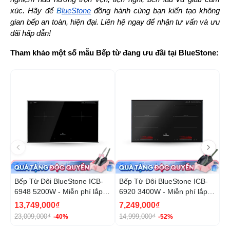
xúc. Hãy để 
B
lueStone
 đồng hành cùng bạn kiến tạo không 
gian bếp an toàn, hiện đại. Liên hệ ngay để nhận tư vấn và ưu 
đãi hấp dẫn!
Tham khảo một số mẫu Bếp từ đang ưu đãi tại BlueStone:
-40%
-5
Bếp Từ Đôi BlueStone ICB-
Bếp Từ Đôi BlueStone ICB-
B
6948 5200W - Miễn phí lắp
6920 3400W - Miễn phí lắp
6
đặt, cắt đá
đặt, cắt đá
13,749,000₫
7,249,000₫
8
23,009,000₫
14,999,000₫
1
-40%
-52%