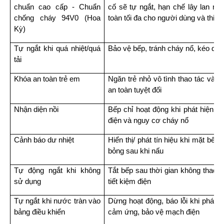
chuẩn cao cấp - Chuẩn 
cố sẽ tự ngắt, hạn chế lây lan ng
chống cháy 94V0 (Hoa 
toàn tối đa cho người dùng và thiết 
Kỳ)
Tự ngắt khi quá nhiệt/quá 
Bảo vệ bếp, tránh cháy nổ, kéo dài tu
tải
Khóa an toàn trẻ em
Ngăn trẻ nhỏ vô tình thao tác vào 
an toàn tuyệt đối
Nhận diện nồi
Bếp chỉ hoạt động khi phát hiện đún
điện và nguy cơ cháy nổ
Cảnh báo dư nhiệt
Hiển thị/ phát tín hiệu khi mặt bếp
bỏng sau khi nấu
Tự động ngắt khi không 
Tắt bếp sau thời gian không thao t
sử dụng
tiết kiệm điện
Tự ngắt khi nước tràn vào 
Dừng hoạt động, báo lỗi khi phát 
bảng điều khiển
cảm ứng, bảo vệ mạch điện