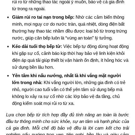
rủi ro từ những thao tác ngoài ý muốn, bảo vệ cả gia đình 
từ trong ra ngoài.
Giảm rủi ro tai nạn trong bếp: 
Nhờ các cảm biến thông 
minh, mọi nguy cơ do nước tràn, quá nhiệt, dòng điện bất 
thường hay thao tác nhầm đều được loại bỏ từ trong trứng 
nước, giúp căn bếp luôn là “vùng an toàn” lý tưởng.
Kéo dài tuổi thọ bếp từ: 
Việc bếp tự động dừng hoạt động 
khi gặp sự cố, cảnh báo kịp thời hay bảo vệ linh kiện khỏi 
điện áp quá tải giúp thiết bị vận hành ổn định, ít hỏng hóc và 
sử dụng bền lâu hơn.
Yên tâm khi nấu nướng, nhất là khi vắng mặt người 
lớn trong nhà: 
Khi vắng người lớn, những gia đình có trẻ 
nhỏ, người cao tuổi vẫn có thể yên tâm sử dụng bếp mà 
không lo xảy ra sự cố nhờ các lớp bảo vệ đa tầng, chủ 
động kiểm soát mọi rủi ro từ xa.
Lựa chọn bếp từ tích hợp đầy đủ tính năng an toàn là bước 
đầu tư thông minh cho sức khỏe, sự an tâm và hạnh phúc của 
cả gia đình. Mỗi chế độ bảo vệ đều là lời cam kết cho trải 
nghiệm nấu nướng trọn vẹn, tiện nghi, bền lâu và giàu cảm 