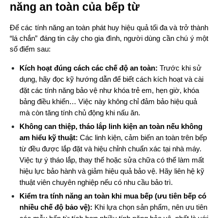
năng an toàn của bếp từ
Để các tính năng an toàn phát huy hiệu quả tối đa và trở thành 
“lá chắn” đáng tin cậy cho gia đình, người dùng cần chú ý một 
số điểm sau:
Kích hoạt đúng cách các chế độ an toàn: 
Trước khi sử 
dụng, hãy đọc kỹ hướng dẫn để biết cách kích hoạt và cài 
đặt các tính năng bảo vệ như khóa trẻ em, hẹn giờ, khóa 
bảng điều khiển… Việc này không chỉ đảm bảo hiệu quả 
mà còn tăng tính chủ động khi nấu ăn.
Không can thiệp, tháo lắp linh kiện an toàn nếu không 
am hiểu kỹ thuật: 
Các linh kiện, cảm biến an toàn trên bếp 
từ đều được lắp đặt và hiệu chỉnh chuẩn xác tại nhà máy. 
Việc tự ý tháo lắp, thay thế hoặc sửa chữa có thể làm mất 
hiệu lực bảo hành và giảm hiệu quả bảo vệ. Hãy liên hệ kỹ 
thuật viên chuyên nghiệp nếu có nhu cầu bảo trì.
Kiểm tra tính năng an toàn khi mua bếp (ưu tiên bếp có 
nhiều chế độ bảo vệ): 
Khi lựa chọn sản phẩm, nên ưu tiên 