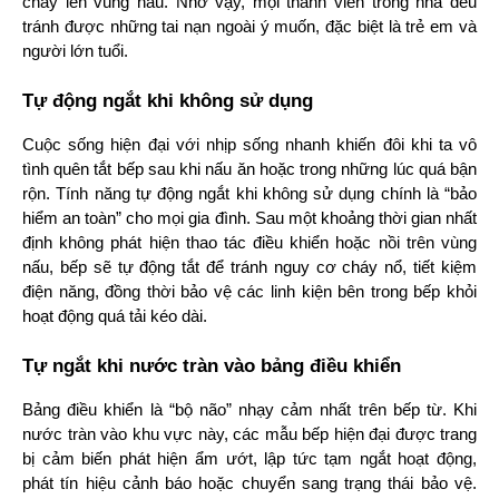
cháy lên vùng nấu. Nhờ vậy, mọi thành viên trong nhà đều 
tránh được những tai nạn ngoài ý muốn, đặc biệt là trẻ em và 
người lớn tuổi.
Tự động ngắt khi không sử dụng
Cuộc sống hiện đại với nhịp sống nhanh khiến đôi khi ta vô 
tình quên tắt bếp sau khi nấu ăn hoặc trong những lúc quá bận 
rộn. Tính năng tự động ngắt khi không sử dụng chính là “bảo 
hiểm an toàn” cho mọi gia đình. Sau một khoảng thời gian nhất 
định không phát hiện thao tác điều khiển hoặc nồi trên vùng 
nấu, bếp sẽ tự động tắt để tránh nguy cơ cháy nổ, tiết kiệm 
điện năng, đồng thời bảo vệ các linh kiện bên trong bếp khỏi 
hoạt động quá tải kéo dài.
Tự ngắt khi nước tràn vào bảng điều khiển
Bảng điều khiển là “bộ não” nhạy cảm nhất trên bếp từ. Khi 
nước tràn vào khu vực này, các mẫu bếp hiện đại được trang 
bị cảm biến phát hiện ẩm ướt, lập tức tạm ngắt hoạt động, 
phát tín hiệu cảnh báo hoặc chuyển sang trạng thái bảo vệ. 