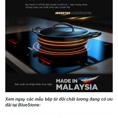
Xem ngay các mẫu bếp từ đôi chất lượng đang có ưu
đãi tại BlueStone:
-52%
-1