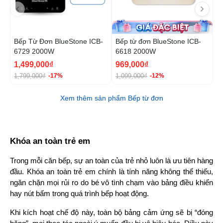
Bếp Từ Đơn BlueStone ICB-
Bếp từ đơn BlueStone ICB-
B
6729 2000W
6618 2000W
6
1,499,000₫
969,000₫
1
1,799,000₫
1,099,000₫
2
-17%
-12%
Xem thêm sản phẩm Bếp từ đơn
Khóa an toàn trẻ em
Trong mỗi căn bếp, sự an toàn của trẻ nhỏ luôn là ưu tiên hàng 
đầu. Khóa an toàn trẻ em chính là tính năng không thể thiếu, 
ngăn chặn mọi rủi ro do bé vô tình chạm vào bảng điều khiển 
hay nút bấm trong quá trình bếp hoạt động.
Khi kích hoạt chế độ này, toàn bộ bảng cảm ứng sẽ bị “đóng 