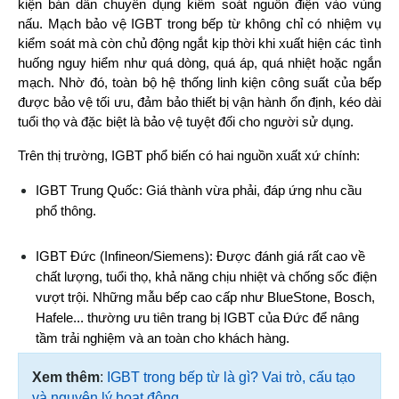
kiện bán dẫn chuyên dụng kiểm soát nguồn điện vào vùng 
nấu. Mạch bảo vệ IGBT trong bếp từ không chỉ có nhiệm vụ 
kiểm soát mà còn chủ động ngắt kịp thời khi xuất hiện các tình 
huống nguy hiểm như quá dòng, quá áp, quá nhiệt hoặc ngắn 
mạch. Nhờ đó, toàn bộ hệ thống linh kiện công suất của bếp 
được bảo vệ tối ưu, đảm bảo thiết bị vận hành ổn định, kéo dài 
tuổi thọ và đặc biệt là bảo vệ tuyệt đối cho người sử dụng.
Trên thị trường, IGBT phổ biến có hai nguồn xuất xứ chính:
IGBT Trung Quốc: Giá thành vừa phải, đáp ứng nhu cầu 
phổ thông.
IGBT Đức (Infineon/Siemens): Được đánh giá rất cao về 
chất lượng, tuổi thọ, khả năng chịu nhiệt và chống sốc điện 
vượt trội. Những mẫu bếp cao cấp như BlueStone, Bosch, 
Hafele... thường ưu tiên trang bị IGBT của Đức để nâng 
tầm trải nghiệm và an toàn cho khách hàng.
Xem thêm
:
IGBT trong bếp từ là gì? Vai trò, cấu tạo
và nguyên lý hoạt động