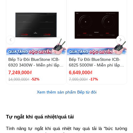
Bếp Từ Đôi BlueStone ICB-
Bếp Từ Đôi BlueStone ICB-
B
6920 3400W - Miễn phí lắp
6825 5000W - Miễn phí lắp
6
đặt, cắt đá
đặt, cắt đá
đ
7,249,000₫
6,649,000₫
1
14,999,000₫
7,999,000₫
2
-52%
-17%
Xem thêm sản phẩm Bếp từ đôi
Tự ngắt khi quá nhiệt/quá tải
Tính năng tự ngắt khi quá nhiệt hay quá tải là “bức tường 