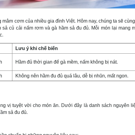
ng mâm cơm của nhiều gia đình Việt. Hôm nay, chúng ta sẽ cùn
 sả củ cải nấm rơm và gà hầm sả đu đủ. Mỗi món lại mang m
c.
n
Lưu ý khi chế biến
h
Hầm đủ thời gian để gà mềm, nấm không bị nát.
h
Không nên hầm đu đủ quá lâu, dễ bị nhũn, mất ngon.
ng vị tuyệt vời cho món ăn. Dưới đây là danh sách nguyên li
hầm sả đu đủ.