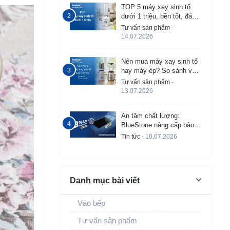
TOP 5 máy xay sinh tố
dưới 1 triệu, bền tốt, đáng
mua 2026
Tư vấn sản phẩm
-
14.07.2026
Nên mua máy xay sinh tố
hay máy ép? So sánh và
tư vấn chi tiết
Tư vấn sản phẩm
-
13.07.2026
An tâm chất lượng:
BlueStone nâng cấp bảo
hành bếp từ âm lên đến 3
Tin tức
- 10.07.2026
năm
Danh mục bài viết
Vào bếp
Tư vấn sản phẩm