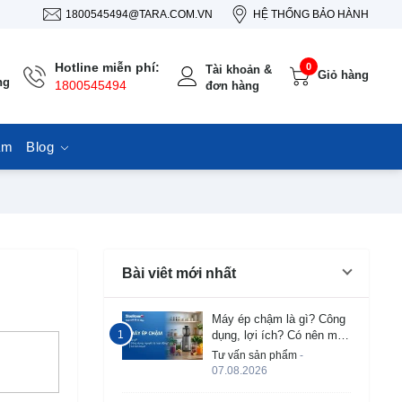
1800545494@TARA.COM.VN
HỆ THỐNG BẢO HÀNH
Hotline miễn phí:
0
Tài khoản &
Giỏ hàng
ng
1800545494
đơn hàng
ẩm
Blog
Bài viêt mới nhất
Máy ép chậm là gì? Công
dụng, lợi ích? Có nên mua
không?
Tư vấn sản phẩm
-
07.08.2026