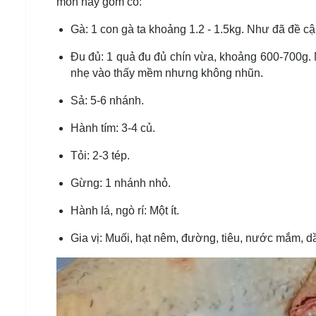
món này gồm có:
Gà: 1 con gà ta khoảng 1.2 - 1.5kg. Như đã đề cập
Đu đủ: 1 quả đu đủ chín vừa, khoảng 600-700g. 
nhẹ vào thấy mềm nhưng không nhũn.
Sả: 5-6 nhánh.
Hành tím: 3-4 củ.
Tỏi: 2-3 tép.
Gừng: 1 nhánh nhỏ.
Hành lá, ngò rí: Một ít.
Gia vị: Muối, hạt nêm, đường, tiêu, nước mắm, d