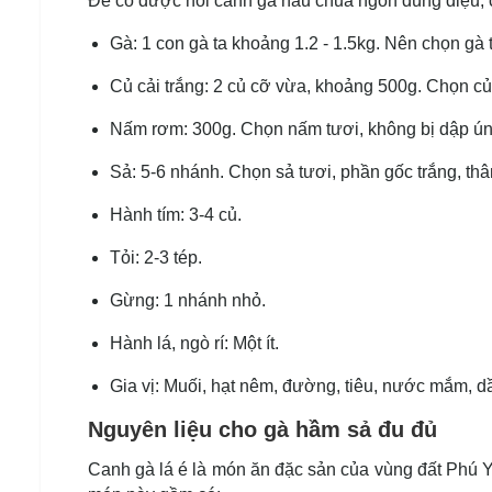
Để có được nồi canh gà nấu chua ngon đúng điệu, 
Gà: 1 con gà ta khoảng 1.2 - 1.5kg. Nên chọn gà t
Củ cải trắng: 2 củ cỡ vừa, khoảng 500g. Chọn củ 
Nấm rơm: 300g. Chọn nấm tươi, không bị dập úng
Sả: 5-6 nhánh. Chọn sả tươi, phần gốc trắng, th
Hành tím: 3-4 củ.
Tỏi: 2-3 tép.
Gừng: 1 nhánh nhỏ.
Hành lá, ngò rí: Một ít.
Gia vị: Muối, hạt nêm, đường, tiêu, nước mắm, d
Nguyên liệu cho gà hầm sả đu đủ
Canh gà lá é là món ăn đặc sản của vùng đất Phú