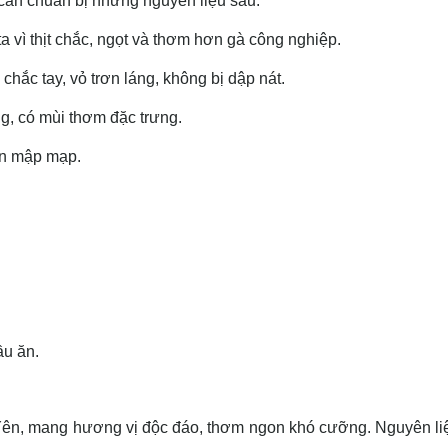
cần chuẩn bị những nguyên liệu sau:
a vì thịt chắc, ngọt và thơm hơn gà công nghiệp.
chắc tay, vỏ trơn láng, không bị dập nát.
, có mùi thơm đặc trưng.
ân mập mạp.
ầu ăn.
 Yên, mang hương vị độc đáo, thơm ngon khó cưỡng. Nguyên li