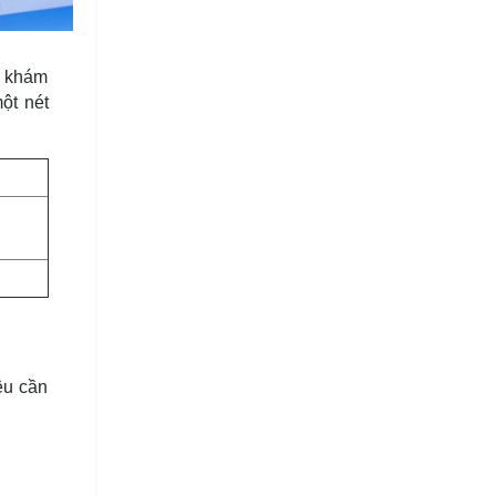
g khám
ột nét
ệu cần