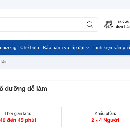
Tra cứu
đơn hà
u nướng
Chế biến
Bảo hành và lắp đặt
Linh kiện sản ph
ễ làm
bổ dưỡng dễ làm
Thời gian làm:
Khẩu phần:
40 đến 45 phút
2 - 4 Người