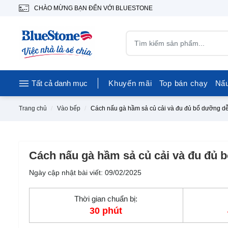
CHÀO MỪNG BẠN ĐẾN VỚI BLUESTONE
Tất cả danh mục
Khuyến mãi
Top bán chạy
Nấ
Trang chủ
Vào bếp
Cách nấu gà hầm sả củ cải và đu đủ bổ dưỡng d
Cách nấu gà hầm sả củ cải và đu đủ 
Ngày cập nhật bài viết: 09/02/2025
Thời gian chuẩn bị:
30 phút