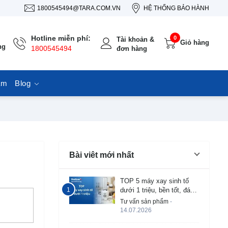
1800545494@TARA.COM.VN
HỆ THỐNG BẢO HÀNH
Hotline miễn phí:
0
Tài khoản &
Giỏ hàng
ng
1800545494
đơn hàng
ẩm
Blog
Bài viêt mới nhất
TOP 5 máy xay sinh tố
dưới 1 triệu, bền tốt, đáng
mua 2026
Tư vấn sản phẩm
-
14.07.2026