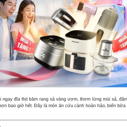
ó ngay đĩa thịt băm rang sả vàng ươm, thơm lừng mùi sả, đậm
hơn bao giờ hết. Đây là món ăn cứu cánh hoàn hảo, biến bữa 