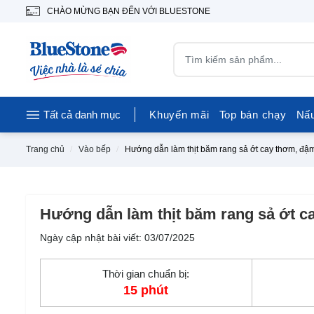
CHÀO MỪNG BẠN ĐẾN VỚI BLUESTONE
Tất cả danh mục
Khuyến mãi
Top bán chạy
Nấ
Trang chủ
Vào bếp
Hướng dẫn làm thịt băm rang sả ớt cay thơm, đ
Hướng dẫn làm thịt băm rang sả ớt 
Ngày cập nhật bài viết: 03/07/2025
Thời gian chuẩn bị:
15 phút