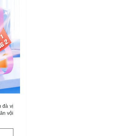
 đà vị
ăn vội