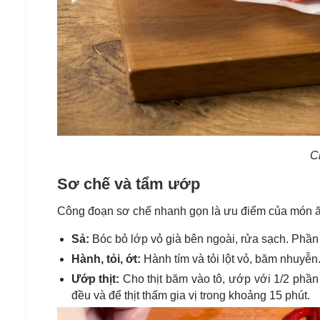
C
Sơ chế và tẩm ướp
Công đoạn sơ chế nhanh gọn là ưu điểm của món ăn n
Sả:
Bóc bỏ lớp vỏ già bên ngoài, rửa sạch. Phần 
Hành, tỏi, ớt:
Hành tím và tỏi lột vỏ, băm nhuyễn.
Ướp thịt:
Cho thịt băm vào tô, ướp với 1/2 phần
đều và để thịt thấm gia vị trong khoảng 15 phút.