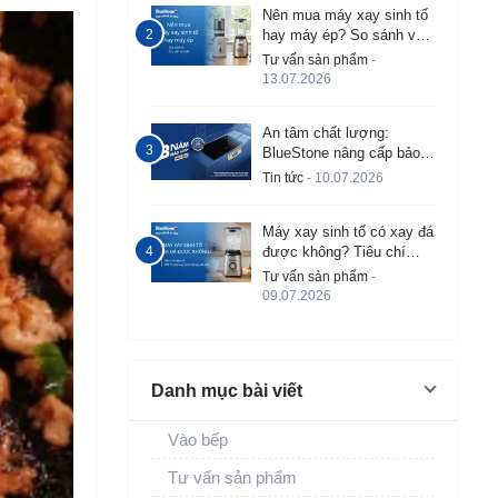
Nên mua máy xay sinh tố
hay máy ép? So sánh và
tư vấn chi tiết
Tư vấn sản phẩm
-
13.07.2026
An tâm chất lượng:
BlueStone nâng cấp bảo
hành bếp từ âm lên đến 3
Tin tức
- 10.07.2026
năm
Máy xay sinh tố có xay đá
được không? Tiêu chí
chọn và TOP 5 máy tốt
Tư vấn sản phẩm
-
09.07.2026
Danh mục bài viết
Vào bếp
Tư vấn sản phẩm