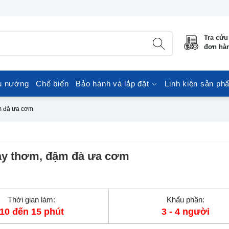
Tra cứu
đơn hà
u nướng
Chế biến
Bảo hành và lắp đặt
Linh kiện sản ph
ậm đà ưa cơm
cay thơm, đậm đà ưa cơm
Thời gian làm:
Khẩu phần:
10 đến 15 phút
3 - 4 người