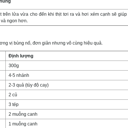
chung
t trên lửa vừa cho đến khi thịt tơi ra và hơi xém cạnh sẽ giú
 và ngon hơn.
ương vị bùng nổ, đơn giản nhưng vô cùng hiệu quả.
Định lượng
300g
4-5 nhánh
2-3 quả (tùy độ cay)
2 củ
3 tép
2 muỗng canh
1 muỗng canh