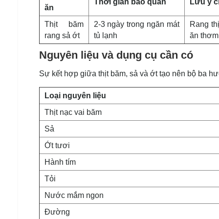
Thời gian bảo quản
Lưu ý 
ăn
Thịt băm
2-3 ngày trong ngăn mát
Rang thị
rang sả ớt
tủ lạnh
ăn thơm
Nguyên liệu và dụng cụ cần có
Sự kết hợp giữa thịt băm, sả và ớt tạo nên bộ ba h
Loại nguyên liệu
Thịt nạc vai băm
Sả
Ớt tươi
Hành tím
Tỏi
Nước mắm ngon
Đường