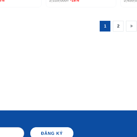
2,119,000₫
2,439,
36%
-18%
1
2
ĐĂNG KÝ