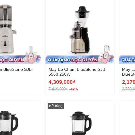
 BlueStone SJB-
Máy Ép Chậm BlueStone SJB-
Máy L
6568 250W
BlueSt
1000
4,309,000₫
2,17
7,419,000₫
2,799,
-42%
Hết hàng