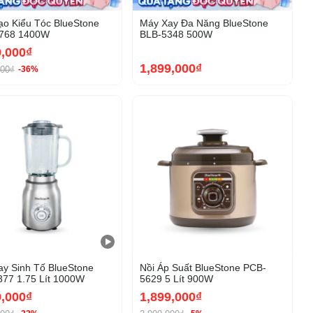
o Kiểu Tóc BlueStone
Máy Xay Đa Năng BlueStone
768 1400W
BLB-5348 500W
9,000₫
1,899,000₫
000₫
-36%
-18%
-22%
y Sinh Tố BlueStone
Nồi Áp Suất BlueStone PCB-
77 1.75 Lít 1000W
5629 5 Lít 900W
9,000₫
1,899,000₫