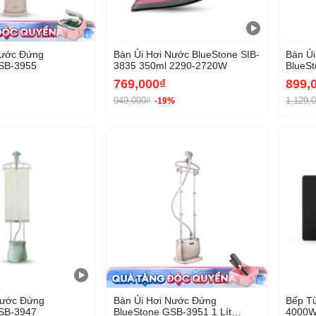
Bước Đứng
Bàn Ủi Hơi Nước BlueStone SIB-
Bàn Ủ
SB-3955
3835 350ml 2290-2720W
BlueS
1630
769,000₫
899,
949,000₫
1,129,
-19%
-37%
Nước Đứng
Bàn Ủi Hơi Nước Đứng
Bếp Từ
SB-3947
BlueStone GSB-3951 1 Lít
4000