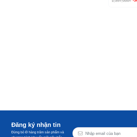
1,397,000₫
-
Đăng ký nhận tin
Đừng bỏ lỡ hàng trăm sản phẩm và