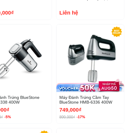
9,000₫
Liên hệ
-5%
ánh Trứng BlueStone
Máy Đánh Trứng Cầm Tay
338 400W
BlueStone HMB-6336 400W
000₫
749,000₫
0₫
899,000₫
-5%
-17%
-42%
-22%