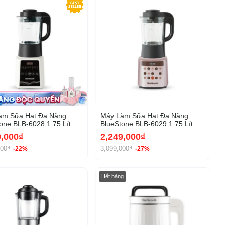
àm Sữa Hạt Đa Năng
Máy Làm Sữa Hạt Đa Năng
one BLB-6028 1.75 Lít
BlueStone BLB-6029 1.75 Lít
W
900W
9,000₫
2,249,000₫
000₫
3,099,000₫
-22%
-27%
-21%
-10%
Hết hàng