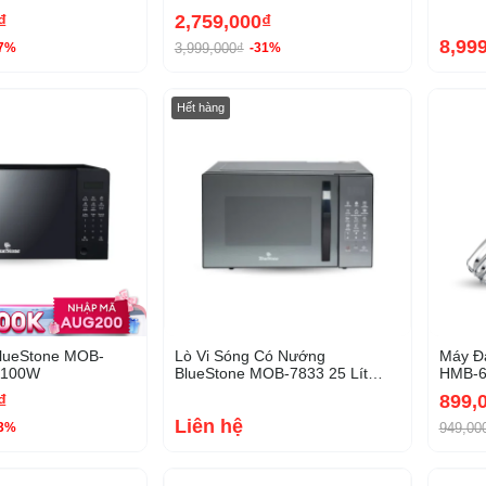
1900W
₫
2,759,000₫
8,99
3,999,000₫
37%
-31%
-13%
Hết hàng
BlueStone MOB-
Lò Vi Sóng Có Nướng
Máy Đ
 1100W
BlueStone MOB-7833 25 Lít
HMB-6
1450W
₫
899,
Liên hệ
949,00
13%