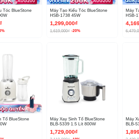
u Tóc BlueStone
Máy Tạo Kiểu Tóc BlueStone
Máy Tạ
00W
HSB-1738 45W
HSB-1
₫
1,299,000₫
4,16
1,619,000₫
6,479,
20%
-20%
-36%
h Tố BlueStone
Máy Xay Sinh Tố BlueStone
Máy Xa
00W
BLB-5339 1.5 Lít 800W
BLB-53
1,729,000₫
1,89