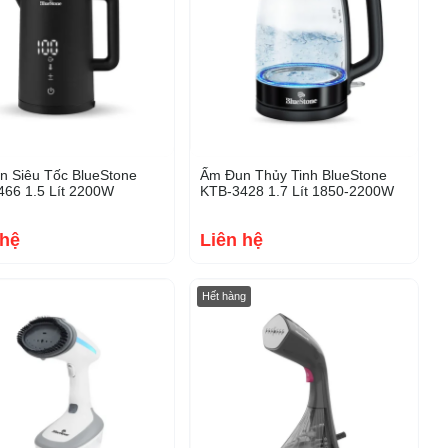
 Siêu Tốc BlueStone
Ấm Đun Thủy Tinh BlueStone
66 1.5 Lít 2200W
KTB-3428 1.7 Lít 1850-2200W
 hệ
Liên hệ
-19%
-20%
Hết hàng