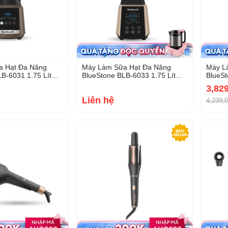
a Hạt Đa Năng
Máy Làm Sữa Hạt Đa Năng
Máy L
B-6031 1.75 Lít
BlueStone BLB-6033 1.75 Lít
BlueSt
800W
1000
3,82
Liên hệ
4,239,
-20%