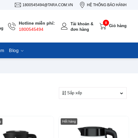
1800545494@TARA.COM.VN
HỆ THỐNG BẢO HÀNH
Hotline miễn phí:
0
Tài khoản &
Giỏ hàng
ng
1800545494
đơn hàng
ẩm
Blog
Sắp xếp
-35%
g
Hết hàng