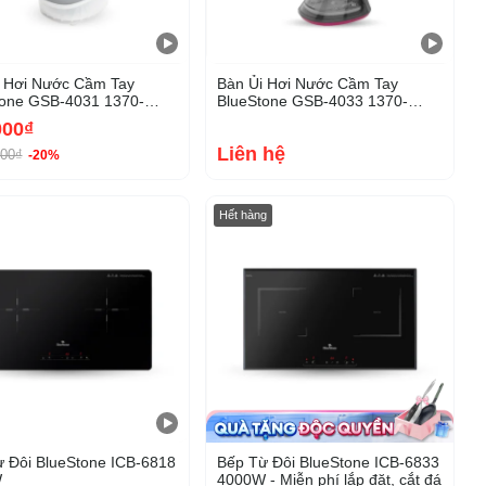
i Hơi Nước Cầm Tay
Bàn Ủi Hơi Nước Cầm Tay
tone GSB-4031 1370-
BlueStone GSB-4033 1370-
W
1630W
000₫
Liên hệ
000₫
-20%
-31%
Hết hàng
 Đôi BlueStone ICB-6818
Bếp Từ Đôi BlueStone ICB-6833
W
4000W - Miễn phí lắp đặt, cắt đá