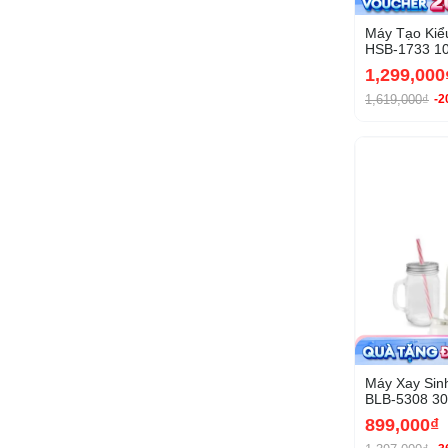
Máy Tạo Kiể
HSB-1733 1
1,299,000
1,619,000₫
-
Máy Xay Sin
BLB-5308 3
899,000₫