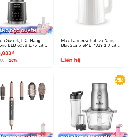
àm Sữa Hạt Đa Năng
Máy Làm Sữa Hạt Đa Năng
one BLB-6038 1.75 Lít
BlueStone SMB-7329 1.3 Lít
W
1000W
9,000₫
Liên hệ
000₫
-10%
-20%
-36%