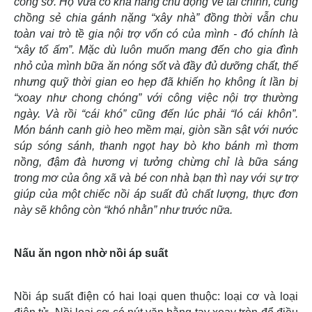
công sở. Họ vừa có khả năng chủ động về tài chính, cùng
chồng sẻ chia gánh nặng “xây nhà” đồng thời vẫn chu
toàn vai trò tề gia nội trợ vốn có của mình - đó chính là
“xây tổ ấm”. Mặc dù luôn muốn mang đến cho gia đình
nhỏ của mình bữa ăn nóng sốt và đầy đủ dưỡng chất, thế
nhưng quỹ thời gian eo hẹp đã khiến họ không ít lần bị
“xoay như chong chóng” với công việc nội trợ thường
ngày. Và rồi “cái khó” cũng đến lúc phải “ló cái khôn”.
Món bánh canh giò heo mềm mại, giòn sần sật với nước
súp sóng sánh, thanh ngọt hay bò kho bánh mì thơm
nồng, đậm đà hương vị tưởng chừng chỉ là bữa sáng
trong mơ của ông xã và bé con nhà bạn thì nay với sự trợ
giúp của một chiếc nồi áp suất đủ chất lượng, thực đơn
này sẽ không còn “khó nhằn” như trước nữa.
Nấu ăn ngon nhờ nồi áp suất
Nồi áp suất điện có hai loại quen thuộc: loại cơ và loại