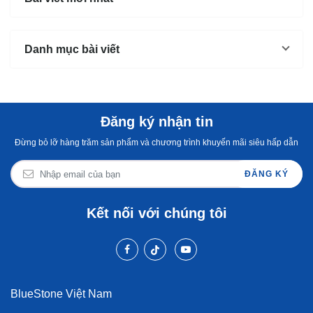
mua hàng không...
thân, bạn bè,......
thống 
Danh mục bài viết
Đăng ký nhận tin
Đừng bỏ lỡ hàng trăm sản phẩm và chương trình khuyến mãi siêu hấp dẫn
ĐĂNG KÝ
Kết nối với chúng tôi
BlueStone Việt Nam