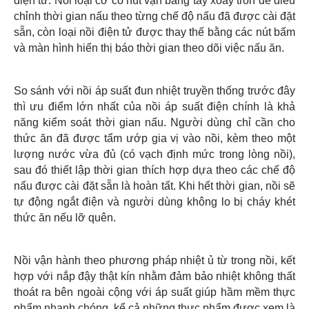
điện tử. Nồi loại cơ có nút vặn bằng tay xoay tròn để điều
chỉnh thời gian nấu theo từng chế độ nấu đã được cài đặt
sẵn, còn loại nồi điện tử được thay thế bằng các nút bấm
và màn hình hiển thị báo thời gian theo dõi việc nấu ăn.
So sánh với nồi áp suất đun nhiệt truyền thống trước đây
thì ưu điểm lớn nhất của nồi áp suất điện chính là khả
năng kiểm soát thời gian nấu. Người dùng chỉ cần cho
thức ăn đã được tẩm ướp gia vị vào nồi, kèm theo một
lượng nước vừa đủ (có vạch định mức trong lòng nồi),
sau đó thiết lập thời gian thích hợp dựa theo các chế độ
nấu được cài đặt sẵn là hoàn tất. Khi hết thời gian, nồi sẽ
tự động ngắt điện và người dùng không lo bị cháy khét
thức ăn nếu lỡ quên.
Nồi vận hành theo phương pháp nhiệt ủ từ trong nồi, kết
hợp với nắp đậy thật kín nhằm đảm bảo nhiệt không thất
thoát ra bên ngoài cộng với áp suất giúp hầm mềm thực
phẩm nhanh chóng, kể cả những thực phẩm được xem là