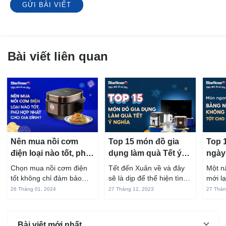
GỬI BÀI VIẾT
Bài viết liên quan
Nên mua nồi cơm
Top 15 món đồ gia
Top 
điện loại nào tốt, phù
dụng làm quà Tết ý
ngày
hợp nhất cho gia
nghĩa nhất 2024
chiê
Chọn mua nồi cơm điện
Tết đến Xuân về và đây
Một n
đình?
ngon
tốt không chỉ đảm bảo
sẽ là dịp để thể hiện tình
mới l
khỏe
chất lượng nấu nướng mà
cảm với những người yêu
mùa T
26 Tháng 01, 2024
27 Tháng 12, 2023
27 Thán
còn giúp bạn tiết kiệm
thương. Nếu bạn còn
hẹn m
thời gian và giảm chi phí
đang phân vân không biết
túc, y
sửa chữa đáng kể nếu lỡ
tặng quà gì cho người
thể th
Bài viêt mới nhất