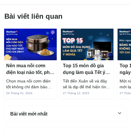
Bài viết liên quan
Nên mua nồi cơm
Top 15 món đồ gia
Top 
điện loại nào tốt, phù
dụng làm quà Tết ý
ngày
hợp nhất cho gia
nghĩa nhất 2024
chiê
Chọn mua nồi cơm điện
Tết đến Xuân về và đây
Một n
đình?
ngon
tốt không chỉ đảm bảo
sẽ là dịp để thể hiện tình
mới l
khỏe
chất lượng nấu nướng mà
cảm với những người yêu
mùa T
26 Tháng 01, 2024
27 Tháng 12, 2023
27 Thán
còn giúp bạn tiết kiệm
thương. Nếu bạn còn
hẹn m
thời gian và giảm chi phí
đang phân vân không biết
túc, y
sửa chữa đáng kể nếu lỡ
tặng quà gì cho người
thể th
Bài viêt mới nhất
mua hàng không...
thân, bạn bè,......
thống 