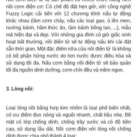
nồi cơm điện cơ: Có chế độ đặt hẹn giờ, với công nghệ
Fuzzy Logic cải tiến với 12 chương trình nấu tự động
khác nhau (làm cơm cháy, nấu các loại gạo, ủ lên men,
nướng bánh, hầm thức ăn, làm bánh bông lan, ...), mẫu
mã hiện đại và đẹp. Với những gia đình có giờ giấc sinh
hoạt bất thường, nồi điện tử sẽ tự động nấu khi cài đặt
sẵn thời gian. Một đặc điểm nữa của nồi điện tử là không
có bộ phận hứng nước do hơi nước được điều hòa và
sử dụng tối đa. Nấu cơm bằng nồi điện tử sẽ bảo quản
tối đa nguồn dinh dưỡng, cơm chín đều và mềm ngon.
3. Lòng nồi:
Loại lòng nồi bằng hợp kim nhôm là loại phổ biến nhất,
có ưu điểm đun nóng và nguội nhanh, chất liệu nhẹ. Bề
mặt có lớp chống dính, chống trầy xước và có độ bền
cao, sử dụng lâu dài. Nồi cơm điện với lòng nồi chống
dính được chia nhỏ thành 4 loại: