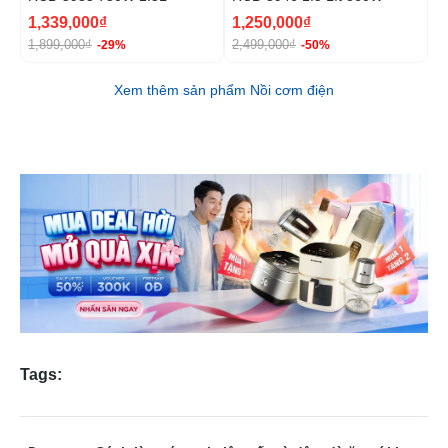
1
1,339,000₫
1,250,000₫
1
1,899,000₫
2,499,000₫
2
-29%
-50%
Xem thêm sản phẩm Nồi cơm điện
Tags: