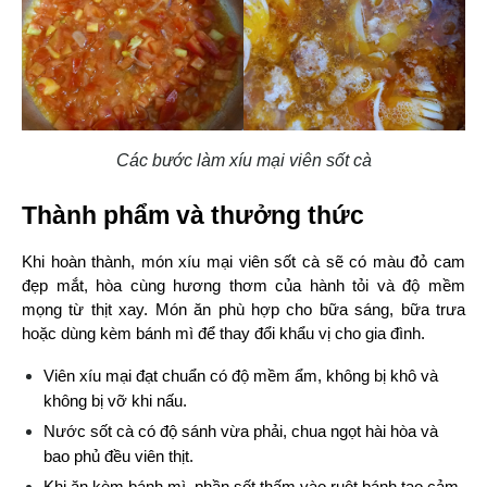
Các bước làm xíu mại viên sốt cà
Thành phẩm và thưởng thức
Khi hoàn thành, món xíu mại viên sốt cà sẽ có màu đỏ cam 
đẹp mắt, hòa cùng hương thơm của hành tỏi và độ mềm 
mọng từ thịt xay. Món ăn phù hợp cho bữa sáng, bữa trưa 
hoặc dùng kèm bánh mì để thay đổi khẩu vị cho gia đình.
Viên xíu mại đạt chuẩn có độ mềm ẩm, không bị khô và 
không bị vỡ khi nấu.
Nước sốt cà có độ sánh vừa phải, chua ngọt hài hòa và 
bao phủ đều viên thịt.
Khi ăn kèm bánh mì, phần sốt thấm vào ruột bánh tạo cảm 