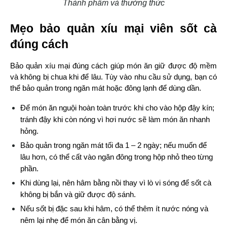
Thành phẩm và thưởng thức
Mẹo bảo quản xíu mại viên sốt cà 
đúng cách
Bảo quản xíu mại đúng cách giúp món ăn giữ được độ mềm 
và không bị chua khi để lâu. Tùy vào nhu cầu sử dụng, bạn có 
thể bảo quản trong ngăn mát hoặc đông lạnh để dùng dần.
Để món ăn nguội hoàn toàn trước khi cho vào hộp đậy kín; 
tránh đậy khi còn nóng vì hơi nước sẽ làm món ăn nhanh 
hỏng.
Bảo quản trong ngăn mát tối đa 1 – 2 ngày; nếu muốn để 
lâu hơn, có thể cất vào ngăn đông trong hộp nhỏ theo từng 
phần.
Khi dùng lại, nên hâm bằng nồi thay vì lò vi sóng để sốt cà 
không bị bắn và giữ được độ sánh.
Nếu sốt bị đặc sau khi hâm, có thể thêm ít nước nóng và 
nêm lại nhẹ để món ăn cân bằng vị.