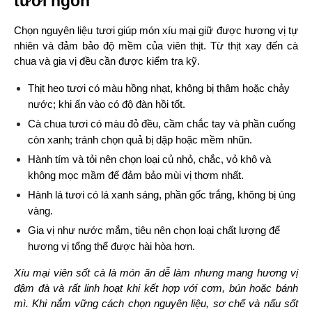
tươi ngon
Chọn nguyên liệu tươi giúp món xíu mại giữ được hương vị tự 
nhiên và đảm bảo độ mềm của viên thịt. Từ thịt xay đến cà 
chua và gia vị đều cần được kiểm tra kỹ.
Thịt heo tươi có màu hồng nhạt, không bị thâm hoặc chảy 
nước; khi ấn vào có độ đàn hồi tốt.
Cà chua tươi có màu đỏ đều, cầm chắc tay và phần cuống 
còn xanh; tránh chọn quả bị dập hoặc mềm nhũn.
Hành tím và tỏi nên chọn loại củ nhỏ, chắc, vỏ khô và 
không mọc mầm để đảm bảo mùi vị thơm nhất.
Hành lá tươi có lá xanh sáng, phần gốc trắng, không bị úng 
vàng.
Gia vị như nước mắm, tiêu nên chọn loại chất lượng để 
hương vị tổng thể được hài hòa hơn.
Xíu mại viên sốt cà là món ăn dễ làm nhưng mang hương vị 
đậm đà và rất linh hoạt khi kết hợp với cơm, bún hoặc bánh 
mì. Khi nắm vững cách chọn nguyên liệu, sơ chế và nấu sốt 