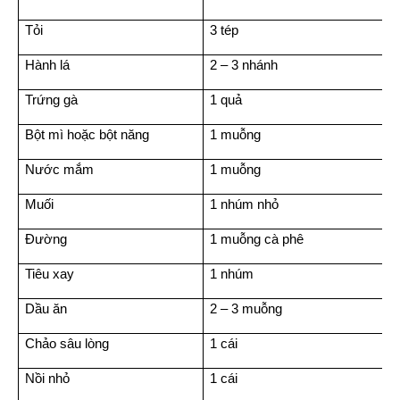
Tỏi
3 tép
Hành lá
2 – 3 nhánh
Trứng gà
1 quả
Bột mì hoặc bột năng
1 muỗng
Nước mắm
1 muỗng
Muối
1 nhúm nhỏ
Đường
1 muỗng cà phê
Tiêu xay
1 nhúm
Dầu ăn
2 – 3 muỗng
Chảo sâu lòng
1 cái
Nồi nhỏ
1 cái