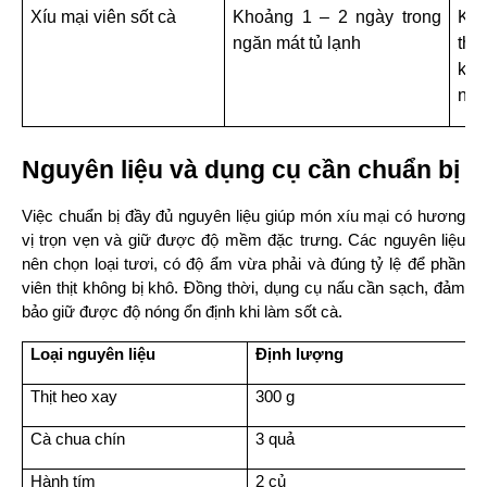
Xíu mại viên sốt cà
Khoảng 1 – 2 ngày trong 
Khô
ngăn mát tủ lạnh
thị
khô
nướ
Nguyên liệu và dụng cụ cần chuẩn bị
Việc chuẩn bị đầy đủ nguyên liệu giúp món xíu mại có hương 
vị trọn vẹn và giữ được độ mềm đặc trưng. Các nguyên liệu 
nên chọn loại tươi, có độ ẩm vừa phải và đúng tỷ lệ để phần 
viên thịt không bị khô. Đồng thời, dụng cụ nấu cần sạch, đảm 
bảo giữ được độ nóng ổn định khi làm sốt cà.
Loại nguyên liệu
Định lượng
Thịt heo xay
300 g
Cà chua chín
3 quả
Hành tím
2 củ