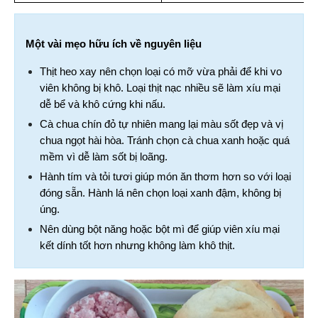
Một vài mẹo hữu ích về nguyên liệu
Thịt heo xay nên chọn loại có mỡ vừa phải để khi vo 
viên không bị khô. Loại thịt nạc nhiều sẽ làm xíu mại 
dễ bể và khô cứng khi nấu.
Cà chua chín đỏ tự nhiên mang lại màu sốt đẹp và vị 
chua ngọt hài hòa. Tránh chọn cà chua xanh hoặc quá 
mềm vì dễ làm sốt bị loãng.
Hành tím và tỏi tươi giúp món ăn thơm hơn so với loại 
đóng sẵn. Hành lá nên chọn loại xanh đậm, không bị 
úng.
Nên dùng bột năng hoặc bột mì để giúp viên xíu mại 
kết dính tốt hơn nhưng không làm khô thịt.