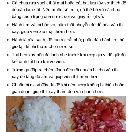
Cà chua rửa sạch, thái múi hoặc cắt hạt lựu tùy sở thích để 
dễ xào làm sốt. Nếu muốn sốt mịn, có thể bỏ vỏ cà chua 
bằng cách trụng qua nước sôi vài giây rồi lột vỏ.
Hành tím và tỏi bóc vỏ, băm thật nhuyễn để dễ hòa vào thịt 
xay, giúp viên xíu mại thơm hơn.
Hành lá rửa sạch, để ráo rồi cắt nhỏ; phần đầu hành có thể 
giữ lại để phi thơm cho nước sốt.
Thịt heo xay nên để lạnh nhẹ trước khi ướp gia vị để giữ độ 
kết dính tốt hơn khi vo viên.
Trứng gà đập ra chén, đánh đều rồi chuẩn bị cho vào thịt 
xay để tăng độ ẩm và giúp viên thịt mềm hơn.
Chuẩn bị gia vị đầy đủ để khi nêm ướp không bị thiếu hoặc 
gián đoạn, giúp thịt xay thấm đều và nhanh hơn.