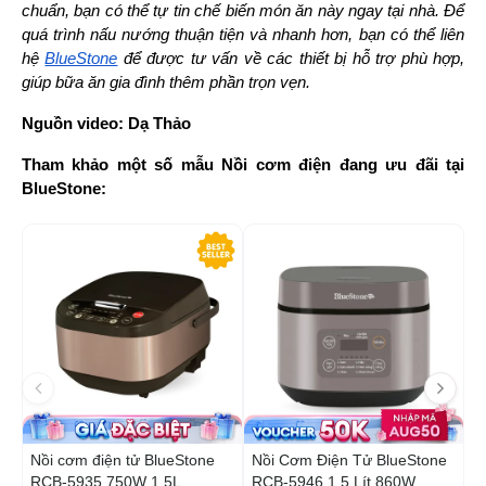
chuẩn, bạn có thể tự tin chế biến món ăn này ngay tại nhà. Để 
quá trình nấu nướng thuận tiện và nhanh hơn, bạn có thể liên 
hệ 
BlueStone
 để được tư vấn về các thiết bị hỗ trợ phù hợp, 
giúp bữa ăn gia đình thêm phần trọn vẹn.
Nguồn video: Dạ Thảo
Tham khảo một số mẫu Nồi cơm điện đang ưu đãi tại 
BlueStone:
-29%
-5
Nồi cơm điện tử BlueStone
Nồi Cơm Điện Tử BlueStone
N
RCB-5935 750W 1.5L
RCB-5946 1.5 Lít 860W
B