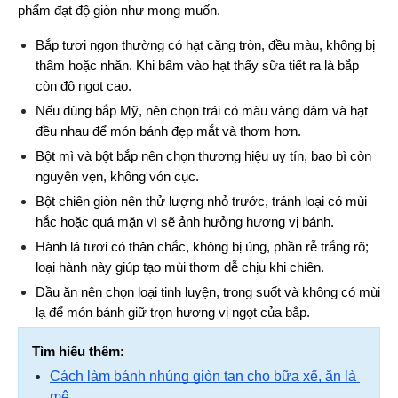
phẩm đạt độ giòn như mong muốn.
Bắp tươi ngon thường có hạt căng tròn, đều màu, không bị 
thâm hoặc nhăn. Khi bấm vào hạt thấy sữa tiết ra là bắp 
còn độ ngọt cao.
Nếu dùng bắp Mỹ, nên chọn trái có màu vàng đậm và hạt 
đều nhau để món bánh đẹp mắt và thơm hơn.
Bột mì và bột bắp nên chọn thương hiệu uy tín, bao bì còn 
nguyên vẹn, không vón cục.
Bột chiên giòn nên thử lượng nhỏ trước, tránh loại có mùi 
hắc hoặc quá mặn vì sẽ ảnh hưởng hương vị bánh.
Hành lá tươi có thân chắc, không bị úng, phần rễ trắng rõ; 
loại hành này giúp tạo mùi thơm dễ chịu khi chiên.
Dầu ăn nên chọn loại tinh luyện, trong suốt và không có mùi 
lạ để món bánh giữ trọn hương vị ngọt của bắp.
Tìm hiểu thêm:
Cách làm bánh nhúng giòn tan cho bữa xế, ăn là 
mê