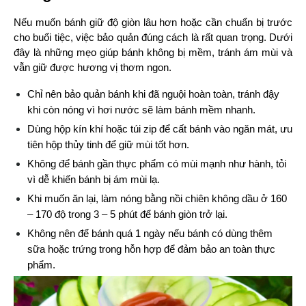
Nếu muốn bánh giữ độ giòn lâu hơn hoặc cần chuẩn bị trước 
cho buổi tiệc, việc bảo quản đúng cách là rất quan trọng. Dưới 
đây là những mẹo giúp bánh không bị mềm, tránh ám mùi và 
vẫn giữ được hương vị thơm ngon.
Chỉ nên bảo quản bánh khi đã nguội hoàn toàn, tránh đậy 
khi còn nóng vì hơi nước sẽ làm bánh mềm nhanh.
Dùng hộp kín khí hoặc túi zip để cất bánh vào ngăn mát, ưu 
tiên hộp thủy tinh để giữ mùi tốt hơn.
Không để bánh gần thực phẩm có mùi mạnh như hành, tỏi 
vì dễ khiến bánh bị ám mùi lạ.
Khi muốn ăn lại, làm nóng bằng nồi chiên không dầu ở 160 
– 170 độ trong 3 – 5 phút để bánh giòn trở lại.
Không nên để bánh quá 1 ngày nếu bánh có dùng thêm 
sữa hoặc trứng trong hỗn hợp để đảm bảo an toàn thực 
phẩm.