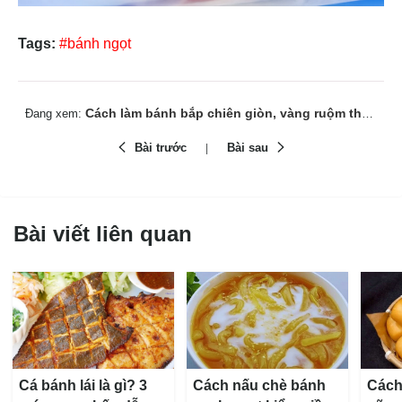
Tags:
#bánh ngọt
Cách làm bánh bắp chiên giòn, vàng ruộm thơm hấp dẫn
Đang xem:
Bài trước
Bài sau
Bài viết liên quan
Cá bánh lái là gì? 3
Cách nấu chè bánh
Cách