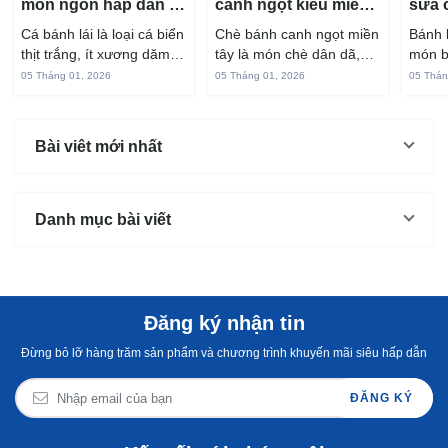
món ngon hấp dẫn từ
canh ngọt kiểu miền
sữa 
cá bánh lái
Tây ngon chuẩn vị
hấp 
Cá bánh lái là loại cá biển
Chè bánh canh ngọt miền
Bánh 
thịt trắng, ít xương dăm,
tây là món chè dân dã,
món b
vị ngọt và rất dễ ăn khi
gắn liền với đời sống sinh
thuộc
05 Tháng 01, 2026
05 Tháng 01, 2026
05 Thán
chế biến đúng cách. Chỉ
hoạt của người miền sông
yêu t
với vài nguyên liệu quen
nước từ bao đời nay. Sợi
giòn 
thuộc trong bếp, bạn có
bánh canh làm từ bột gạo
phần 
Bài viêt mới nhất
thể...
và...
mùi s
Không
Danh mục bài viết
Đăng ký nhận tin
Đừng bỏ lỡ hàng trăm sản phẩm và chương trình khuyến mãi siêu hấp dẫn
ĐĂNG KÝ