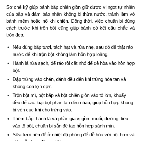
Sơ chế kỹ giúp bánh bắp chiên giòn giữ được vị ngọt tự nhiên 
của bắp và đảm bảo nhân không bị thừa nước, tránh làm vỏ 
bánh mềm hoặc nổ khi chiên. Đồng thời, việc chuẩn bị đúng 
cách trước khi trộn bột cũng giúp bánh có kết cấu chắc và 
tròn đẹp.
Nếu dùng bắp tươi, tách hạt và rửa nhẹ, sau đó để thật ráo 
nước để khi trộn bột không làm hỗn hợp loãng.
Hành lá rửa sạch, để ráo rồi cắt nhỏ để dễ hòa vào hỗn hợp 
bột.
Đập trứng vào chén, đánh đều đến khi trứng hòa tan và 
không còn lợn cợn.
Trộn bột mì, bột bắp và bột chiên giòn vào tô lớn, khuấy 
đều để các loại bột phân tán đều nhau, giúp hỗn hợp không 
bị vón cục khi cho trứng vào.
Thêm bắp, hành lá và phần gia vị gồm muối, đường, tiêu 
vào tô bột, chuẩn bị sẵn để tạo hỗn hợp sánh mịn.
Sữa tươi nên để ở nhiệt độ phòng để dễ hòa với bột hơn và 