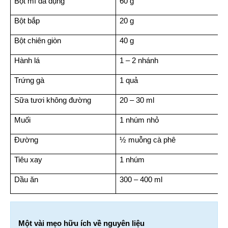
Bột mì đa dụng
60 g
Bột bắp
20 g
Bột chiên giòn
40 g
Hành lá
1 – 2 nhánh
Trứng gà
1 quả
Sữa tươi không đường
20 – 30 ml
Muối
1 nhúm nhỏ
Đường
½ muỗng cà phê
Tiêu xay
1 nhúm
Dầu ăn
300 – 400 ml
Một vài mẹo hữu ích về nguyên liệu