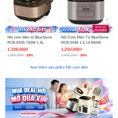
Nồi cơm điện tử BlueStone
Nồi Cơm Điện Tử BlueStone
N
RCB-5935 750W 1.5L
RCB-5946 1.5 Lít 860W
B
1
1,339,000₫
1,250,000₫
1
1,899,000₫
2,499,000₫
2
-29%
-50%
Xem thêm sản phẩm Nồi cơm điện