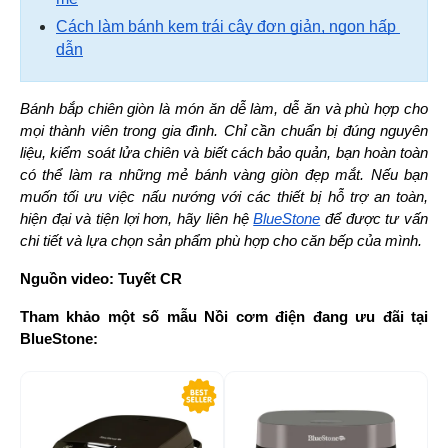
Cách làm bánh kem trái cây đơn giản, ngon hấp 
dẫn
Bánh bắp chiên giòn là món ăn dễ làm, dễ ăn và phù hợp cho 
mọi thành viên trong gia đình. Chỉ cần chuẩn bị đúng nguyên 
liệu, kiểm soát lửa chiên và biết cách bảo quản, bạn hoàn toàn 
có thể làm ra những mẻ bánh vàng giòn đẹp mắt. Nếu bạn 
muốn tối ưu việc nấu nướng với các thiết bị hỗ trợ an toàn, 
hiện đại và tiện lợi hơn, hãy liên hệ 
BlueStone
 để được tư vấn 
chi tiết và lựa chọn sản phẩm phù hợp cho căn bếp của mình.
Nguồn video: Tuyết CR
Tham khảo một số mẫu Nồi cơm điện đang ưu đãi tại 
BlueStone:
-29%
-5