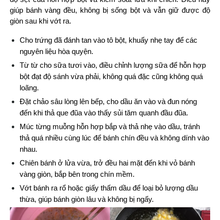
giúp bánh vàng đều, không bị sống bột và vẫn giữ được độ 
giòn sau khi vớt ra.
Cho trứng đã đánh tan vào tô bột, khuấy nhẹ tay để các 
nguyên liệu hòa quyện.
Từ từ cho sữa tươi vào, điều chỉnh lượng sữa để hỗn hợp 
bột đạt độ sánh vừa phải, không quá đặc cũng không quá 
loãng.
Đặt chảo sâu lòng lên bếp, cho dầu ăn vào và đun nóng 
đến khi thả que đũa vào thấy sủi tăm quanh đầu đũa.
Múc từng muỗng hỗn hợp bắp và thả nhẹ vào dầu, tránh 
thả quá nhiều cùng lúc để bánh chín đều và không dính vào 
nhau.
Chiên bánh ở lửa vừa, trở đều hai mặt đến khi vỏ bánh 
vàng giòn, bắp bên trong chín mềm.
Vớt bánh ra rổ hoặc giấy thấm dầu để loại bỏ lượng dầu 
thừa, giúp bánh giòn lâu và không bị ngấy.