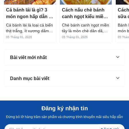
Cá bánh lái là gì? 3
Cách nấu chè bánh
Cách
món ngon hấp dẫn từ
canh ngọt kiểu miền
sữa 
cá bánh lái
Tây ngon chuẩn vị
hấp 
Cá bánh lái là loại cá biển
Chè bánh canh ngọt miền
Bánh 
thịt trắng, ít xương dăm,
tây là món chè dân dã,
món b
vị ngọt và rất dễ ăn khi
gắn liền với đời sống sinh
thuộc
05 Tháng 01, 2026
05 Tháng 01, 2026
05 Thán
chế biến đúng cách. Chỉ
hoạt của người miền sông
yêu t
với vài nguyên liệu quen
nước từ bao đời nay. Sợi
giòn 
thuộc trong bếp, bạn có
bánh canh làm từ bột gạo
phần 
Bài viêt mới nhất
thể...
và...
mùi s
Không
Danh mục bài viết
Đăng ký nhận tin
Đừng bỏ lỡ hàng trăm sản phẩm và chương trình khuyến mãi siêu hấp dẫn