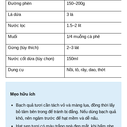
Đường phèn
150–200g
Lá dứa
3 lá
Nước lọc
1.5–2 lít
Muối
1/4 muỗng cà phê
Gừng (tùy thích)
2–3 lát
Nước cốt dừa (tùy chọn)
150ml
Dụng cụ
Nồi, tô, rây, dao, thớt
Mẹo hữu ích
Bạch quả tươi cần tách vỏ và màng lụa, đồng thời lấy 
bỏ tâm bên trong để tránh bị đắng. Nếu dùng bạch quả 
khô, nên ngâm trước để hạt mềm và dễ nấu.
Hạt sen tươi có màu trắng ngà đẹp mắt, khi bấm nhẹ 