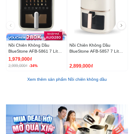
Nồi Chiên Không Dầu
Nồi Chiên Không Dầu
N
BlueStone AFB-5861 7 Lít
BlueStone AFB-5857 7 Lít
B
1800W
1800W
1
1,979,000₫
5
2,899,000₫
2,999,000₫
9
-34%
Xem thêm sản phẩm Nồi chiên không dầu