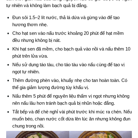
tự nhiên và không làm bạch quả bị đắng.
Đun sôi 1.5–2 lít nước, thả lá dứa và gừng vào để tạo 
hương thơm nhẹ.
Cho hạt sen vào nấu trước khoảng 20 phút để hạt mềm 
đều nhưng không bị nát.
Khi hạt sen đã mềm, cho bạch quả vào nồi và nấu thêm 10 
phút trên lửa vừa.
Nếu sử dụng táo tàu, cho táo tàu vào nấu cùng để tạo vị 
ngọt tự nhiên.
Thêm đường phèn vào, khuấy nhẹ cho tan hoàn toàn. Có 
thể gia giảm lượng đường tùy khẩu vị.
Nấu thêm 5 phút để nguyên liệu thấm vị ngọt nhưng không 
nên nấu lâu hơn tránh bạch quả bị nhũn hoặc đắng.
Tắt bếp và để chè nghỉ vài phút trước khi múc ra chén. Nếu 
muốn béo, chan nước cốt dừa lên lúc ăn nhưng không đun 
chung trong nồi.