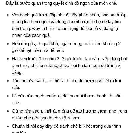
Đây là bước quan trọng quyết định độ ngon của món chè.
Với bạch quả tươi, đập nhẹ để lấy phần nhân, bóc sạch lớp 
màng lụa bên ngoài và dùng dao nhỏ rạch nhẹ để lấy tim 
bên trong. Đây là bước quan trọng để loại bỏ vị đắng tự 
nhiên của bạch quả.
Nếu dùng bạch quả khô, ngâm trong nước ấm khoảng 2 
giờ để hạt mềm và dễ nấu.
Hạt sen khô cần ngâm 2–3 giờ trước khi nấu. Nếu dùng hạt 
sen tươi, chỉ cần rửa sạch và loại bỏ tâm sen để tránh vị 
đắng.
Táo tàu rửa sạch, có thể rạch nhẹ để hương vị tiết ra khi 
nấu.
Lá dứa rửa sạch, cuộn lại để tạo mùi thơm thanh khi nấu 
chè.
Gừng rửa sạch, thái lát mỏng để tạo hương thơm nhẹ trong 
nước chè nếu bạn thích vị ấm hơn.
Chuẩn bị nồi đáy dày để tránh chè bị khét trong quá trình 
đun lâu.