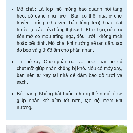
Mỡ chài: Là lớp mỡ mỏng bao quanh nội tạng
heo, có dạng như lưới. Bạn có thể mua ở chợ
truyền thống (khu vực bán lòng lợn) hoặc đặt
trước tại các cửa hàng thịt sạch. Khi chọn, nên ưu
tiên mỡ có màu trắng ngà, đều lưới, không rách
hoặc bết dính. Mỡ chài khi nướng sẽ tan dần, tạo
độ béo và giữ độ ẩm cho phần nhân.
Thịt bò xay: Chọn phần nạc vai hoặc thăn bò, có
chút mỡ giúp nhân không bị khô. Nếu có máy xay,
bạn nên tự xay tại nhà để đảm bảo độ tươi và
sạch.
Bột năng: Không bắt buộc, nhưng thêm một ít sẽ
giúp nhân kết dính tốt hơn, tạo độ mềm khi
nướng.