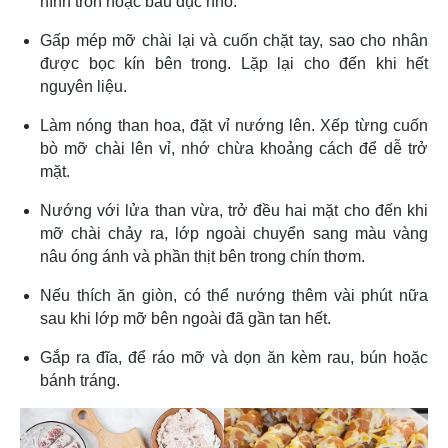
hình tròn hoặc bầu dục nhỏ.
Gấp mép mỡ chài lại và cuốn chặt tay, sao cho nhân
được bọc kín bên trong. Lặp lại cho đến khi hết
nguyên liệu.
Làm nóng than hoa, đặt vỉ nướng lên. Xếp từng cuốn
bò mỡ chài lên vỉ, nhớ chừa khoảng cách để dễ trở
mặt.
Nướng với lửa than vừa, trở đều hai mặt cho đến khi
mỡ chài chảy ra, lớp ngoài chuyển sang màu vàng
nâu óng ánh và phần thịt bên trong chín thơm.
Nếu thích ăn giòn, có thể nướng thêm vài phút nữa
sau khi lớp mỡ bên ngoài đã gần tan hết.
Gắp ra đĩa, để ráo mỡ và dọn ăn kèm rau, bún hoặc
bánh tráng.