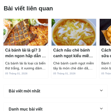
Bài viết liên quan
Cá bánh lái là gì? 3
Cách nấu chè bánh
Cách
món ngon hấp dẫn từ
canh ngọt kiểu miền
sữa 
cá bánh lái
Tây ngon chuẩn vị
hấp 
Cá bánh lái là loại cá biển
Chè bánh canh ngọt miền
Bánh 
thịt trắng, ít xương dăm,
tây là món chè dân dã,
món b
vị ngọt và rất dễ ăn khi
gắn liền với đời sống sinh
thuộc
05 Tháng 01, 2026
05 Tháng 01, 2026
05 Thán
chế biến đúng cách. Chỉ
hoạt của người miền sông
yêu t
với vài nguyên liệu quen
nước từ bao đời nay. Sợi
giòn 
thuộc trong bếp, bạn có
bánh canh làm từ bột gạo
phần 
Bài viêt mới nhất
thể...
và...
mùi s
Không
Danh mục bài viết