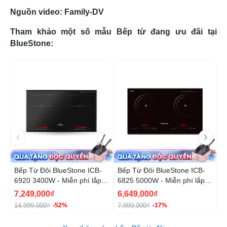
Nguồn video: Family-DV
Tham khảo một số mẫu Bếp từ đang ưu đãi tại
BlueStone:
-52%
-1
Bếp Từ Đôi BlueStone ICB-
Bếp Từ Đôi BlueStone ICB-
B
6920 3400W - Miễn phí lắp
6825 5000W - Miễn phí lắp
6
đặt, cắt đá
đặt, cắt đá
đ
7,249,000₫
6,649,000₫
1
14,999,000₫
7,999,000₫
2
-52%
-17%