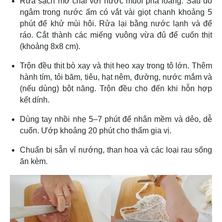
Rửa sạch mỡ chài với nước muối pha loãng. Sau đó
ngâm trong nước ấm có vắt vài giọt chanh khoảng 5
phút để khử mùi hôi. Rửa lại bằng nước lạnh và để
ráo. Cắt thành các miếng vuông vừa đủ để cuốn thịt
(khoảng 8x8 cm).
Trộn đều thịt bò xay và thịt heo xay trong tô lớn. Thêm
hành tím, tỏi băm, tiêu, hạt nêm, đường, nước mắm và
(nếu dùng) bột năng. Trộn đều cho đến khi hỗn hợp
kết dính.
Dùng tay nhồi nhẹ 5–7 phút để nhân mềm và dẻo, dễ
cuốn. Ướp khoảng 20 phút cho thấm gia vị.
Chuẩn bị sẵn vỉ nướng, than hoa và các loại rau sống
ăn kèm.