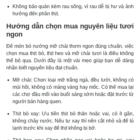
Không bảo quản kèm rau sống, vì rau dễ bị hư và ảnh
hưởng đến phần thịt.
Hướng dẫn chọn mua nguyên liệu tươi
ngon
Để món bò nướng mỡ chài thơm ngon đúng chuẩn, việc
chọn mua thịt bò, thịt heo và mỡ chài tươi là điều không
thể bỏ qua. Dưới đây là một vài mẹo giúp bạn dễ dàng
nhận biết nguyên liệu đạt chuẩn.
Mỡ chài: Chọn loại mỡ trắng ngà, đều lưới, không có
mùi hôi, không có mảng vàng hay mốc. Có thể mua tại
các chợ đầu mối vào buổi sáng sớm hoặc đặt trước từ
người bán hàng quen.
Thịt bò xay: Ưu tiên thịt bò thăn hoặc vai, có ít gân,
không chảy nước. Nếu tự xay thì nên cắt nhỏ và để tủ
lạnh trước khi xay để thịt không bị bở.