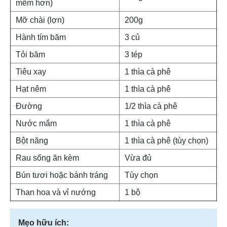
mềm hơn)
Mỡ chài (lợn)
200g
Hành tím băm
3 củ
Tỏi băm
3 tép
Tiêu xay
1 thìa cà phê
Hạt nêm
1 thìa cà phê
Đường
1/2 thìa cà phê
Nước mắm
1 thìa cà phê
Bột năng
1 thìa cà phê (tùy chọn)
Rau sống ăn kèm
Vừa đủ
Bún tươi hoặc bánh tráng
Tùy chọn
Than hoa và vỉ nướng
1 bộ
Mẹo hữu ích: