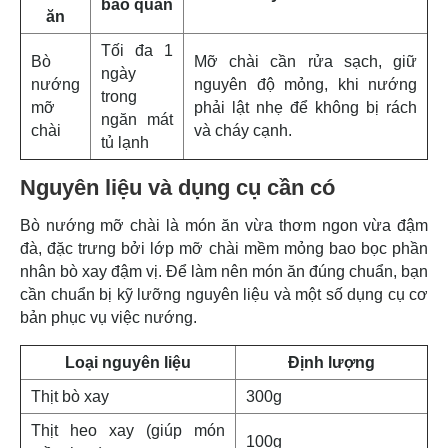
bảo quản
ăn
Tối đa 1
Bò
Mỡ chài cần rửa sạch, giữ
ngày
nướng
nguyên độ mỏng, khi nướng
trong
mỡ
phải lật nhẹ để không bị rách
ngăn mát
chài
và cháy cạnh.
tủ lạnh
Nguyên liệu và dụng cụ cần có
Bò nướng mỡ chài là món ăn vừa thơm ngon vừa đậm
đà, đặc trưng bởi lớp mỡ chài mềm mỏng bao bọc phần
nhân bò xay đậm vị. Để làm nên món ăn đúng chuẩn, bạn
cần chuẩn bị kỹ lưỡng nguyên liệu và một số dụng cụ cơ
bản phục vụ việc nướng.
Loại nguyên liệu
Định lượng
Thịt bò xay
300g
Thịt heo xay (giúp món
100g