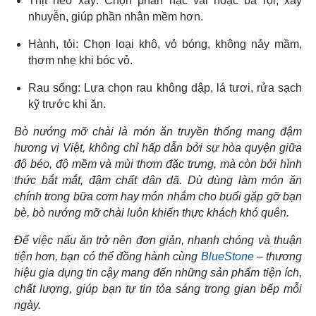
Thịt heo xay: Chọn phần nạc vai hoặc ba rọi, xay
nhuyễn, giúp phần nhân mềm hơn.
Hành, tỏi: Chọn loại khô, vỏ bóng, không nảy mầm,
thơm nhẹ khi bóc vỏ.
Rau sống: Lựa chọn rau không dập, lá tươi, rửa sạch
kỹ trước khi ăn.
Bò nướng mỡ chài là món ăn truyền thống mang đậm
hương vị Việt, không chỉ hấp dẫn bởi sự hòa quyện giữa
độ béo, độ mềm và mùi thơm đặc trưng, mà còn bởi hình
thức bắt mắt, đậm chất dân dã. Dù dùng làm món ăn
chính trong bữa cơm hay món nhắm cho buổi gặp gỡ bạn
bè, bò nướng mỡ chài luôn khiến thực khách khó quên.
Để việc nấu ăn trở nên đơn giản, nhanh chóng và thuận
tiện hơn, bạn có thể đồng hành cùng
BlueStone
– thương
hiệu gia dụng tin cậy mang đến những sản phẩm tiện ích,
chất lượng, giúp bạn tự tin tỏa sáng trong gian bếp mỗi
ngày.