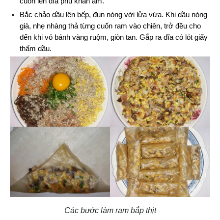
cuốn lên dĩa phủ khăn ẩm.
Bắc chảo dầu lên bếp, đun nóng với lửa vừa. Khi dầu nóng 
già, nhẹ nhàng thả từng cuốn ram vào chiên, trở đều cho 
đến khi vỏ bánh vàng ruộm, giòn tan. Gắp ra dĩa có lót giấy 
thấm dầu.
Các bước làm ram bắp thịt