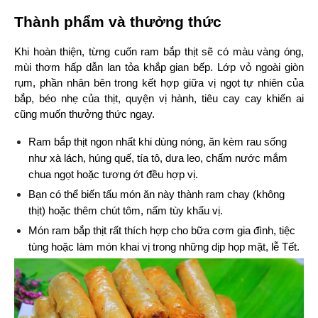
Thành phẩm và thưởng thức
Khi hoàn thiện, từng cuốn ram bắp thịt sẽ có màu vàng óng, 
mùi thơm hấp dẫn lan tỏa khắp gian bếp. Lớp vỏ ngoài giòn 
rụm, phần nhân bên trong kết hợp giữa vị ngọt tự nhiên của 
bắp, béo nhẹ của thịt, quyện vị hành, tiêu cay cay khiến ai 
cũng muốn thưởng thức ngay.
Ram bắp thịt ngon nhất khi dùng nóng, ăn kèm rau sống 
như xà lách, húng quế, tía tô, dưa leo, chấm nước mắm 
chua ngọt hoặc tương ớt đều hợp vị.
Bạn có thể biến tấu món ăn này thành ram chay (không 
thịt) hoặc thêm chút tôm, nấm tùy khẩu vị.
Món ram bắp thịt rất thích hợp cho bữa cơm gia đình, tiệc 
tùng hoặc làm món khai vị trong những dịp họp mặt, lễ Tết.