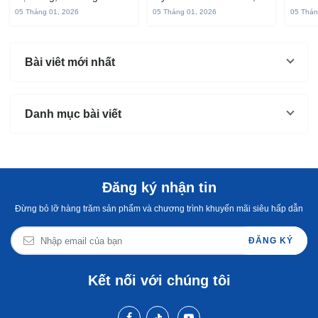
vị ngọt và rất dễ ăn khi
gắn liền với đời sống sinh
thuộc
05 Tháng 01, 2026
05 Tháng 01, 2026
05 Thán
chế biến đúng cách. Chỉ
hoạt của người miền sông
yêu t
với vài nguyên liệu quen
nước từ bao đời nay. Sợi
giòn 
thuộc trong bếp, bạn có
bánh canh làm từ bột gạo
phần 
Bài viêt mới nhất
thể...
và...
mùi s
Không
Danh mục bài viết
Đăng ký nhận tin
Đừng bỏ lỡ hàng trăm sản phẩm và chương trình khuyến mãi siêu hấp dẫn
ĐĂNG KÝ
Kết nối với chúng tôi