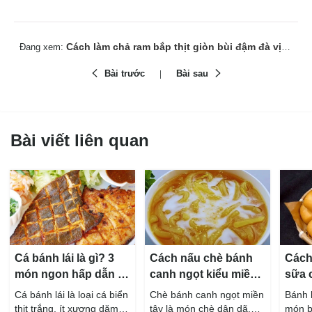
Cách làm chả ram bắp thịt giòn bùi đậm đà vị miền Trung
Đang xem:
Bài trước
Bài sau
Bài viết liên quan
Cá bánh lái là gì? 3
Cách nấu chè bánh
Cách
món ngon hấp dẫn từ
canh ngọt kiểu miền
sữa 
cá bánh lái
Tây ngon chuẩn vị
hấp 
Cá bánh lái là loại cá biển
Chè bánh canh ngọt miền
Bánh 
thịt trắng, ít xương dăm,
tây là món chè dân dã,
món b