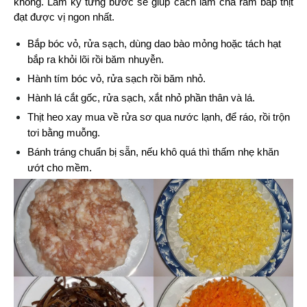
không. Làm kỹ từng bước sẽ giúp cách làm chả ram bắp thịt 
đạt được vị ngon nhất.
Bắp bóc vỏ, rửa sạch, dùng dao bào mỏng hoặc tách hạt 
bắp ra khỏi lõi rồi băm nhuyễn.
Hành tím bóc vỏ, rửa sạch rồi băm nhỏ.
Hành lá cắt gốc, rửa sạch, xắt nhỏ phần thân và lá.
Thịt heo xay mua về rửa sơ qua nước lạnh, để ráo, rồi trộn 
tơi bằng muỗng.
Bánh tráng chuẩn bị sẵn, nếu khô quá thì thấm nhẹ khăn 
ướt cho mềm.