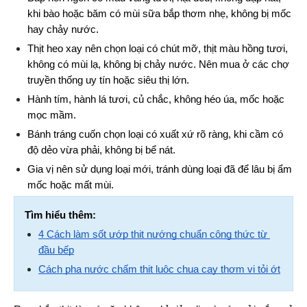
khi bào hoặc băm có mùi sữa bắp thơm nhẹ, không bị mốc 
hay chảy nước.
Thịt heo xay nên chọn loại có chút mỡ, thịt màu hồng tươi, 
không có mùi lạ, không bị chảy nước. Nên mua ở các chợ 
truyền thống uy tín hoặc siêu thị lớn.
Hành tím, hành lá tươi, củ chắc, không héo úa, mốc hoặc 
mọc mầm.
Bánh tráng cuốn chọn loại có xuất xứ rõ ràng, khi cầm có 
độ dẻo vừa phải, không bị bể nát.
Gia vị nên sử dụng loại mới, tránh dùng loại đã để lâu bị ẩm 
mốc hoặc mất mùi.
Tìm hiểu thêm:
4 Cách làm sốt ướp thịt nướng chuẩn công thức từ 
đầu bếp
Cách pha nước chấm thịt luộc chua cay thơm vị tỏi ớt