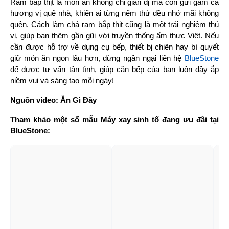
Ram bắp thịt là món ăn không chỉ giản dị mà còn gửi gắm cả 
hương vị quê nhà, khiến ai từng nếm thử đều nhớ mãi không 
quên. Cách làm chả ram bắp thịt cũng là một trải nghiệm thú 
vị, giúp bạn thêm gần gũi với truyền thống ẩm thực Việt. Nếu 
cần được hỗ trợ về dụng cụ bếp, thiết bị chiên hay bí quyết 
giữ món ăn ngon lâu hơn, đừng ngần ngại liên hệ 
BlueStone 
để được tư vấn tận tình, giúp căn bếp của bạn luôn đầy ắp 
niềm vui và sáng tạo mỗi ngày!
Nguồn video: Ăn Gì Đây
Tham khảo một số mẫu Máy xay sinh tố đang ưu đãi tại 
BlueStone: