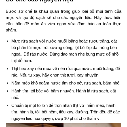
Bước sơ chế là khâu quan trọng giúp loại bỏ mùi tanh của 
mực và tạo độ sạch sẽ cho các nguyên liệu. Hãy thực hiện 
cẩn thận để món ăn vừa ngon vừa đảm bảo an toàn thực 
phẩm.
Mực rửa sạch với nước muối loãng hoặc rượu trắng, cắt 
bỏ phần túi mực, rút xương sống, lột bỏ lớp da mỏng bên 
ngoài. Để ráo nước. Dùng dao rạch nhẹ bụng mực để nhồi 
thịt dễ hơn.
Thịt heo xay nếu mua về nên rửa qua nước muối loãng, để 
ráo. Nếu tự xay, hãy chọn thịt tươi, xay nhuyễn.
Nấm mèo khô ngâm nước ấm cho nở, rửa sạch, băm nhỏ.
Hành tím, tỏi bóc vỏ, băm nhuyễn. Hành lá rửa sạch, cắt 
nhỏ.
Chuẩn bị một tô lớn để trộn nhân thịt với nấm mèo, hành 
tím, hành lá, tỏi, bột nêm, tiêu xay, đường. Trộn đều để các 
nguyên liệu hòa quyện, ướp 10 phút cho thấm vị.