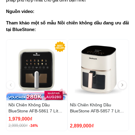
Nguồn video:
Tham khảo một số mẫu Nồi chiên không dầu đang ưu đãi 
tại BlueStone:
-34%
Nồi Chiên Không Dầu
Nồi Chiên Không Dầu
N
BlueStone AFB-5861 7 Lít
BlueStone AFB-5857 7 Lít
B
1800W
1800W
1
1,979,000₫
5
2,899,000₫
2,999,000₫
9
-34%