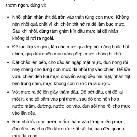
thơm ngon, đúng vị:
Nhồi phần nhân thịt đã trộn vào thân từng con mực. Không 
nên nhồi quá chặt vì khi chiên thịt nở ra dễ làm bục mực. 
Sau khi nhồi, dùng tăm ghim kín đầu mực lại để nhân 
không bị rơi ra ngoài.
Để tạo lớp vỏ giòn, lăn nhẹ mực qua lớp bột năng hoặc bột 
chiên, giúp khi chiên màu vàng đẹp, mực không bị khô.
Đặt chảo lên bếp, cho dầu ăn ngập mặt mực, đun nóng rồi 
nhẹ nhàng cho từng con mực đã nhồi thịt vào chiên. Để lửa 
vừa, chiên đến khi mực chuyển vàng đều hai mặt, nhân thịt 
bên trong chín, mực không còn nước ra là được.
Vớt mực ra để lên giấy thấm dầu. Đổ bớt dầu, chỉ để lại 
một ít, cho tỏi băm vào phi thơm, sau đó cho hỗn hợp 
nước mắm, đường, nước lọc vào, đun sôi nhẹ rồi cho mực 
vào lăn đều.
Rim nhỏ lửa cho nước mắm thấm vào từng miếng mực, 
đảo đều tay cho đến khi nước sốt sệt lại, bao đều quanh 
mực là xong.