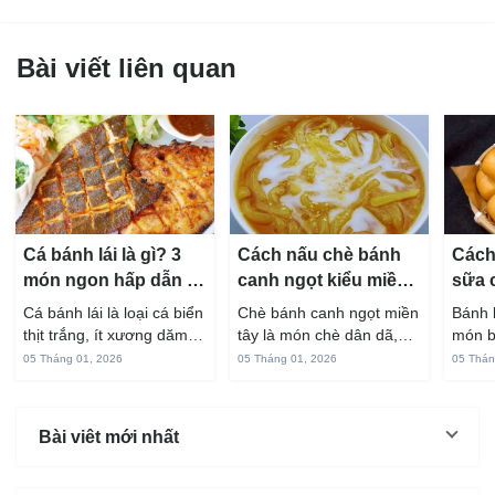
Bài viết liên quan
Cá bánh lái là gì? 3
Cách nấu chè bánh
Cách
món ngon hấp dẫn từ
canh ngọt kiểu miền
sữa 
cá bánh lái
Tây ngon chuẩn vị
hấp 
Cá bánh lái là loại cá biển
Chè bánh canh ngọt miền
Bánh 
thịt trắng, ít xương dăm,
tây là món chè dân dã,
món b
vị ngọt và rất dễ ăn khi
gắn liền với đời sống sinh
thuộc
05 Tháng 01, 2026
05 Tháng 01, 2026
05 Thán
chế biến đúng cách. Chỉ
hoạt của người miền sông
yêu t
với vài nguyên liệu quen
nước từ bao đời nay. Sợi
giòn 
thuộc trong bếp, bạn có
bánh canh làm từ bột gạo
phần 
Bài viêt mới nhất
thể...
và...
mùi s
Không