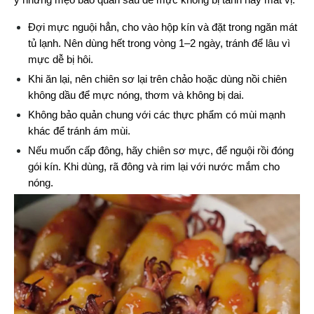
ý những mẹo bảo quản sau để mực không bị tanh hay mất vị.
Đợi mực nguội hẳn, cho vào hộp kín và đặt trong ngăn mát 
tủ lạnh. Nên dùng hết trong vòng 1–2 ngày, tránh để lâu vì 
mực dễ bị hôi.
Khi ăn lại, nên chiên sơ lại trên chảo hoặc dùng nồi chiên 
không dầu để mực nóng, thơm và không bị dai.
Không bảo quản chung với các thực phẩm có mùi mạnh 
khác để tránh ám mùi.
Nếu muốn cấp đông, hãy chiên sơ mực, để nguội rồi đóng 
gói kín. Khi dùng, rã đông và rim lại với nước mắm cho 
nóng.