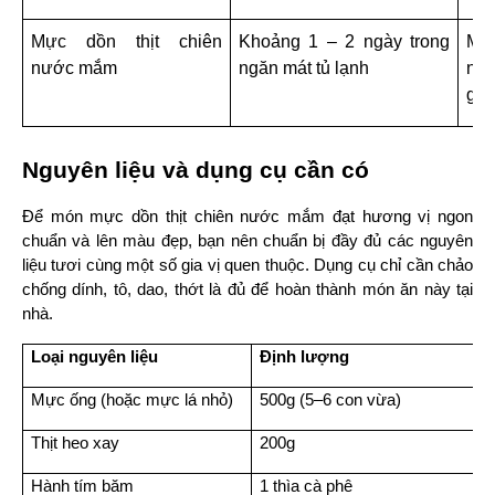
Mực dồn thịt chiên 
Khoảng 1 – 2 ngày trong 
Mự
nước mắm
ngăn mát tủ lạnh
nga
giữ
Nguyên liệu và dụng cụ cần có
Để món mực dồn thịt chiên nước mắm đạt hương vị ngon 
chuẩn và lên màu đẹp, bạn nên chuẩn bị đầy đủ các nguyên 
liệu tươi cùng một số gia vị quen thuộc. Dụng cụ chỉ cần chảo 
chống dính, tô, dao, thớt là đủ để hoàn thành món ăn này tại 
nhà.
Loại nguyên liệu
Định lượng
Mực ống (hoặc mực lá nhỏ)
500g (5–6 con vừa)
Thịt heo xay
200g
Hành tím băm
1 thìa cà phê