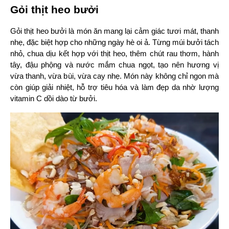
Gỏi thịt heo bưởi
Gỏi thịt heo bưởi là món ăn mang lại cảm giác tươi mát, thanh 
nhẹ, đặc biệt hợp cho những ngày hè oi ả. Từng múi bưởi tách 
nhỏ, chua dịu kết hợp với thịt heo, thêm chút rau thơm, hành 
tây, đậu phộng và nước mắm chua ngọt, tạo nên hương vị 
vừa thanh, vừa bùi, vừa cay nhẹ. Món này không chỉ ngon mà 
còn giúp giải nhiệt, hỗ trợ tiêu hóa và làm đẹp da nhờ lượng 
vitamin C dồi dào từ bưởi.