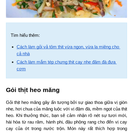
Tìm hiểu thêm:
Cách làm gỏi vả tôm thịt vừa ngon, vừa lạ miệng cho 
cả nhà
Cách làm mắm tép chưng thịt cay nhẹ đậm đà đưa 
cơm
Gỏi thịt heo măng
Gỏi thịt heo măng gây ấn tượng bởi sự giao thoa giữa vị giòn 
nhẹ, hơi chua của măng luộc với vị đậm đà, mềm ngọt của thịt 
heo. Khi thưởng thức, bạn sẽ cảm nhận rõ nét sự tươi mới, 
hài hòa từ rau răm, hành phi, đậu phộng rang cho đến vị cay 
cay của ớt trong nước trộn. Món này rất thích hợp trong 