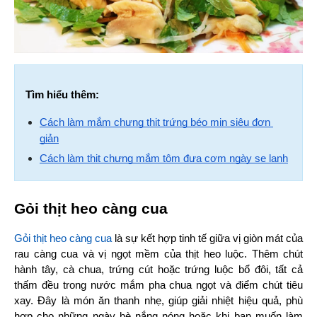
Tìm hiểu thêm:
Cách làm mắm chưng thịt trứng béo mịn siêu đơn 
giản
Cách làm thịt chưng mắm tôm đưa cơm ngày se lạnh
Gỏi thịt heo càng cua
Gỏi thịt heo càng cua
 là sự kết hợp tinh tế giữa vị giòn mát của 
rau càng cua và vị ngọt mềm của thịt heo luộc. Thêm chút 
hành tây, cà chua, trứng cút hoặc trứng luộc bổ đôi, tất cả 
thấm đều trong nước mắm pha chua ngọt và điểm chút tiêu 
xay. Đây là món ăn thanh nhẹ, giúp giải nhiệt hiệu quả, phù 
hợp cho những ngày hè nắng nóng hoặc khi bạn muốn làm 