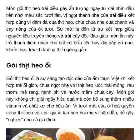
Món gỏi thịt heo trái điều gây ấn tượng ngay từ cái nhìn đầu 
tiên nhờ màu sắc tươi tắn, vị ngọt thanh nhẹ của trái điều kết 
hợp cùng vị đậm đà của thịt heo, chút chua nhẹ của chanh và 
cay nồng của ớt tươi. Sự mới lạ đến từ sự kết hợp giữa 
nguyên liệu truyền thống và trái cây độc đáo giúp món ăn này 
trở thành điểm nhấn cho bất cứ bữa tiệc hay dịp gặp gỡ nào, 
khiến thực khách không thể ngừng gắp.
Gỏi thịt heo ổi
Gỏi thịt heo ổi là sự sáng tạo độc đáo của ẩm thực Việt khi kết 
hợp trái ổi giòn, chua ngọt nhẹ với thịt heo luộc thái mỏng, rau 
thơm, mè rang, hành phi và nước mắm chua cay. Món gỏi 
này không chỉ giải ngấy hiệu quả mà còn bổ sung thêm nhiều 
vitamin và chất xơ cho bữa ăn. Vị tươi mát của ổi hoà quyện 
cùng thịt heo và các gia vị tạo nên hương vị hấp dẫn, dễ gây 
“nghiện” cho cả gia đình.