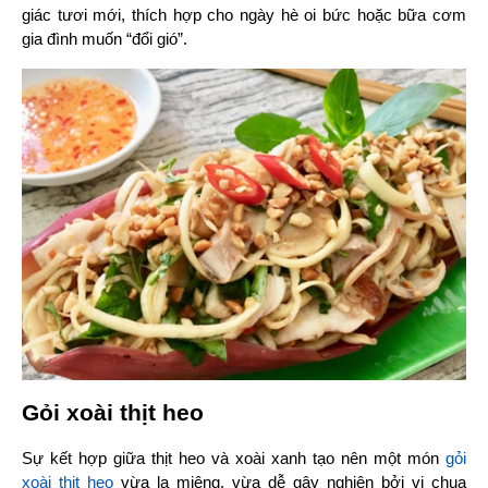
giác tươi mới, thích hợp cho ngày hè oi bức hoặc bữa cơm 
gia đình muốn “đổi gió”.
Gỏi xoài thịt heo
Sự kết hợp giữa thịt heo và xoài xanh tạo nên một món 
gỏi 
xoài thịt heo
 vừa lạ miệng, vừa dễ gây nghiện bởi vị chua 