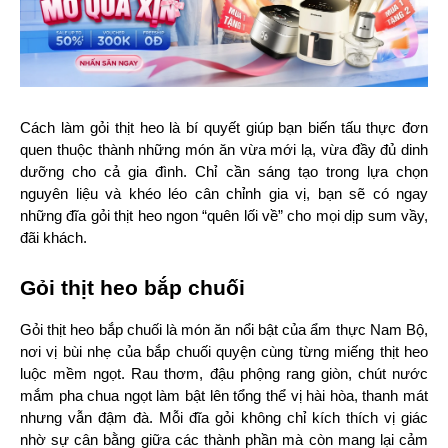
Cách làm gỏi thịt heo là bí quyết giúp bạn biến tấu thực đơn 
quen thuộc thành những món ăn vừa mới lạ, vừa đầy đủ dinh 
dưỡng cho cả gia đình. Chỉ cần sáng tạo trong lựa chọn 
nguyên liệu và khéo léo cân chỉnh gia vị, bạn sẽ có ngay 
những đĩa gỏi thịt heo ngon “quên lối về” cho mọi dịp sum vầy, 
đãi khách.
Gỏi thịt heo bắp chuối
Gỏi thịt heo bắp chuối là món ăn nổi bật của ẩm thực Nam Bộ, 
nơi vị bùi nhẹ của bắp chuối quyện cùng từng miếng thịt heo 
luộc mềm ngọt. Rau thơm, đậu phộng rang giòn, chút nước 
mắm pha chua ngọt làm bật lên tổng thể vị hài hòa, thanh mát 
nhưng vẫn đậm đà. Mỗi đĩa gỏi không chỉ kích thích vị giác 
nhờ sự cân bằng giữa các thành phần mà còn mang lại cảm 