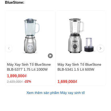
BlueStone:
-22%
Máy Xay Sinh Tố BlueStone
Máy Xay Sinh Tố BlueStone
M
BLB-5377 1.75 Lít 1000W
BLB-5341 1.5 Lít 600W
B
1,899,000₫
1
1,699,000₫
2,439,000₫
2
-22%
Xem thêm sản phẩm Máy xay sinh tố