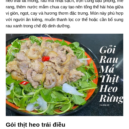
heo thái lát mỏng, rau má nhặt sạch, trộn cùng đậu phộng, mè 
rang, thêm nước mắm chua cay tạo nên tổng thể hài hòa giữa 
vị giòn, ngọt, cay và hương thơm đặc trưng. Món này phù hợp 
với người ăn kiêng, muốn thanh lọc cơ thể hoặc cần bổ sung 
rau xanh trong chế độ dinh dưỡng.
Gỏi thịt heo trái điều