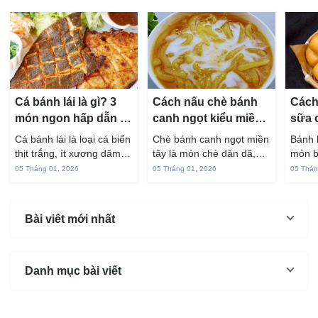
Cá bánh lái là gì? 3
Cách nấu chè bánh
Cách
món ngon hấp dẫn từ
canh ngọt kiểu miền
sữa 
cá bánh lái
Tây ngon chuẩn vị
hấp 
Cá bánh lái là loại cá biển
Chè bánh canh ngọt miền
Bánh 
thịt trắng, ít xương dăm,
tây là món chè dân dã,
món b
vị ngọt và rất dễ ăn khi
gắn liền với đời sống sinh
thuộc
05 Tháng 01, 2026
05 Tháng 01, 2026
05 Thán
chế biến đúng cách. Chỉ
hoạt của người miền sông
yêu t
với vài nguyên liệu quen
nước từ bao đời nay. Sợi
giòn 
thuộc trong bếp, bạn có
bánh canh làm từ bột gạo
phần 
Bài viêt mới nhất
thể...
và...
mùi s
Không
Danh mục bài viết