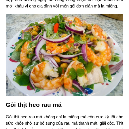
mới khẩu vị cho gia đình với món gỏi đơn giản mà lạ miệng.
Gỏi thịt heo rau má
Gỏi thịt heo rau má không chỉ lạ miệng mà còn cực kỳ tốt cho 
sức khỏe nhờ sự bổ sung của rau má thanh mát, giải độc. Thịt 