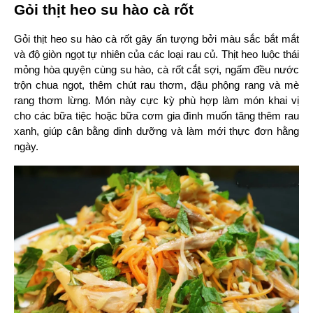
Gỏi thịt heo su hào cà rốt
Gỏi thịt heo su hào cà rốt gây ấn tượng bởi màu sắc bắt mắt 
và độ giòn ngọt tự nhiên của các loại rau củ. Thịt heo luộc thái 
mỏng hòa quyện cùng su hào, cà rốt cắt sợi, ngấm đều nước 
trộn chua ngọt, thêm chút rau thơm, đậu phộng rang và mè 
rang thơm lừng. Món này cực kỳ phù hợp làm món khai vị 
cho các bữa tiệc hoặc bữa cơm gia đình muốn tăng thêm rau 
xanh, giúp cân bằng dinh dưỡng và làm mới thực đơn hằng 
ngày.