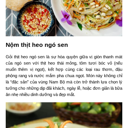
Nộm thịt heo ngó sen
Gỏi thịt heo ngó sen là sự hòa quyện giữa vị giòn thanh mát 
của ngó sen với thịt heo thái mỏng, tôm tươi bóc vỏ (nếu 
muốn thêm vị ngọt), kết hợp cùng các loại rau thơm, đậu 
phộng rang và nước mắm pha chua ngọt. Món này không chỉ 
là “đặc sản” của vùng Nam Bộ mà còn trở thành lựa chọn lý 
tưởng cho những dịp đãi khách, ngày lễ, hoặc đơn giản là bữa 
ăn nhẹ nhiều dinh dưỡng và đẹp mắt.