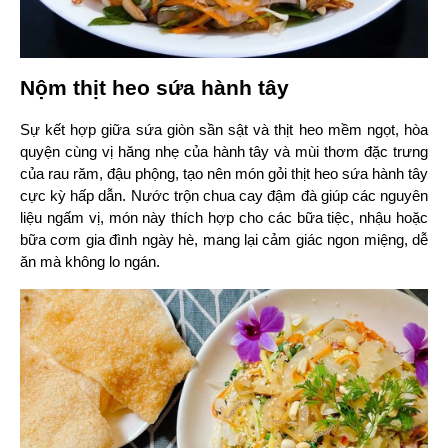
Nộm thịt heo sứa hành tây
Sự kết hợp giữa sứa giòn sần sật và thịt heo mềm ngọt, hòa 
quyện cùng vị hăng nhẹ của hành tây và mùi thơm đặc trưng 
của rau răm, đậu phộng, tạo nên món gỏi thịt heo sứa hành tây 
cực kỳ hấp dẫn. Nước trộn chua cay đậm đà giúp các nguyên 
liệu ngấm vị, món này thích hợp cho các bữa tiệc, nhậu hoặc 
bữa cơm gia đình ngày hè, mang lại cảm giác ngon miệng, dễ 
ăn mà không lo ngán.