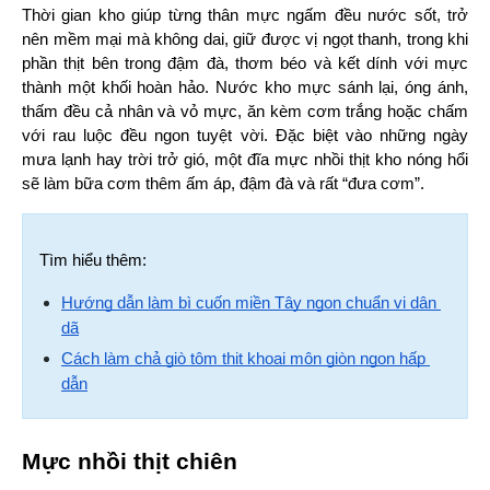
Thời gian kho giúp từng thân mực ngấm đều nước sốt, trở 
nên mềm mại mà không dai, giữ được vị ngọt thanh, trong khi 
phần thịt bên trong đậm đà, thơm béo và kết dính với mực 
thành một khối hoàn hảo. Nước kho mực sánh lại, óng ánh, 
thấm đều cả nhân và vỏ mực, ăn kèm cơm trắng hoặc chấm 
với rau luộc đều ngon tuyệt vời. Đặc biệt vào những ngày 
mưa lạnh hay trời trở gió, một đĩa mực nhồi thịt kho nóng hổi 
sẽ làm bữa cơm thêm ấm áp, đậm đà và rất “đưa cơm”.
Tìm hiểu thêm:
Hướng dẫn làm bì cuốn miền Tây ngon chuẩn vị dân 
dã
Cách làm chả giò tôm thịt khoai môn giòn ngon hấp 
dẫn
Mực nhồi thịt chiên