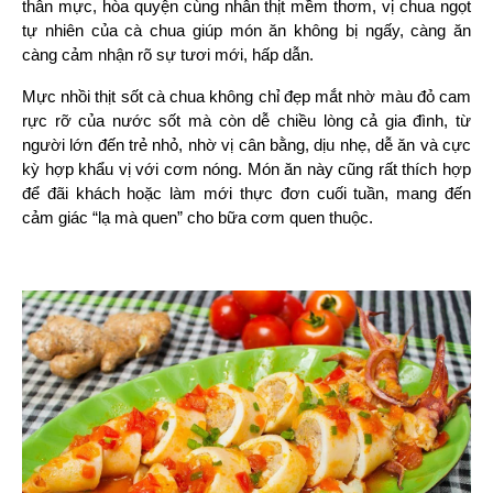
thân mực, hòa quyện cùng nhân thịt mềm thơm, vị chua ngọt 
tự nhiên của cà chua giúp món ăn không bị ngấy, càng ăn 
càng cảm nhận rõ sự tươi mới, hấp dẫn.
Mực nhồi thịt sốt cà chua không chỉ đẹp mắt nhờ màu đỏ cam 
rực rỡ của nước sốt mà còn dễ chiều lòng cả gia đình, từ 
người lớn đến trẻ nhỏ, nhờ vị cân bằng, dịu nhẹ, dễ ăn và cực 
kỳ hợp khẩu vị với cơm nóng. Món ăn này cũng rất thích hợp 
để đãi khách hoặc làm mới thực đơn cuối tuần, mang đến 
cảm giác “lạ mà quen” cho bữa cơm quen thuộc.