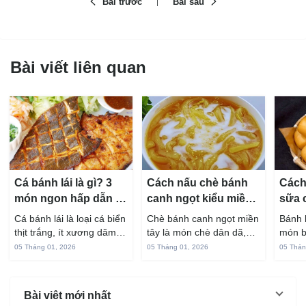
Bài trước
Bài sau
Bài viết liên quan
Cá bánh lái là gì? 3
Cách nấu chè bánh
Cách
món ngon hấp dẫn từ
canh ngọt kiểu miền
sữa 
cá bánh lái
Tây ngon chuẩn vị
hấp 
Cá bánh lái là loại cá biển
Chè bánh canh ngọt miền
Bánh 
thịt trắng, ít xương dăm,
tây là món chè dân dã,
món b
vị ngọt và rất dễ ăn khi
gắn liền với đời sống sinh
thuộc
05 Tháng 01, 2026
05 Tháng 01, 2026
05 Thán
chế biến đúng cách. Chỉ
hoạt của người miền sông
yêu t
với vài nguyên liệu quen
nước từ bao đời nay. Sợi
giòn 
thuộc trong bếp, bạn có
bánh canh làm từ bột gạo
phần 
Bài viêt mới nhất
thể...
và...
mùi s