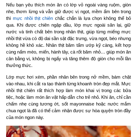
Nếu bạn yêu thích món ăn có lớp vỏ ngoài vàng ruộm, giòn 
nhẹ, thơm lừng và vẫn giữ được vị ngọt, mềm ẩm bên trong 
thì 
mực nhồi thịt chiên
 chắc chắn là lựa chọn không thể bỏ 
qua. Khi được chiên ngập dầu, lớp mực ngoài săn lại, giữ 
nước và tinh chất bên trong nhân thịt, giúp từng miếng mực 
nhồi thịt vừa có độ dai sần sật đặc trưng, vừa ngọt, béo nhưng 
không hề khô xác. Nhân thịt băm tẩm ướp kỹ càng, kết hợp 
cùng nấm mèo, miến, hành tây, cà rốt băm nhỏ… giúp món ăn 
cân bằng vị, không bị ngấy và tăng thêm độ giòn cho mỗi lần 
thưởng thức.
Lớp mực hơi xém, phần nhân bên trong nở mềm, bám chặt 
vào nhau, khi cắt ra tạo thành từng khoanh tròn đẹp mắt. Mực 
nhồi thịt chiên rất thích hợp làm món khai vị trong các bữa 
tiệc, hoặc làm món ăn vặt hấp dẫn cho trẻ nhỏ. Khi ăn, chỉ cần 
chấm nhẹ cùng tương ớt, sốt mayonnaise hoặc nước mắm 
chua ngọt là đã có thể cảm nhận được sự hòa quyện tròn đầy 
của món ngon này.