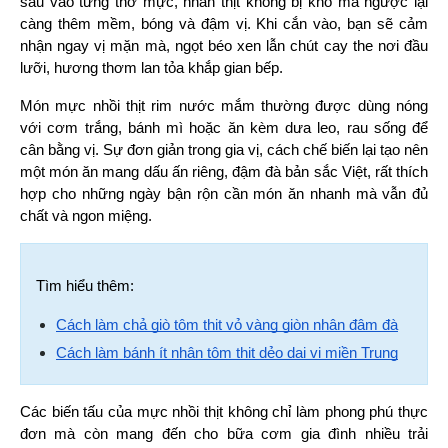
sâu vào từng thớ mực, nhân thịt không bị khô mà ngược lại 
càng thêm mềm, bóng và đậm vị. Khi cắn vào, bạn sẽ cảm 
nhận ngay vị mặn mà, ngọt béo xen lẫn chút cay the nơi đầu 
lưỡi, hương thơm lan tỏa khắp gian bếp.
Món mực nhồi thịt rim nước mắm thường được dùng nóng 
với cơm trắng, bánh mì hoặc ăn kèm dưa leo, rau sống để 
cân bằng vị. Sự đơn giản trong gia vị, cách chế biến lại tạo nên 
một món ăn mang dấu ấn riêng, đậm đà bản sắc Việt, rất thích 
hợp cho những ngày bận rộn cần món ăn nhanh mà vẫn đủ 
chất và ngon miệng.
Tìm hiểu thêm:
Cách làm chả giò tôm thịt vỏ vàng giòn nhân đậm đà
Cách làm bánh ít nhân tôm thịt dẻo dai vị miền Trung
Các biến tấu của mực nhồi thịt không chỉ làm phong phú thực 
đơn mà còn mang đến cho bữa cơm gia đình nhiều trải 