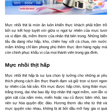
Mực nhồi thịt là món ăn luôn khiến thực khách phải trầm trồ 
bởi sự kết hợp tuyệt vời giữa vị ngọt tự nhiên của mực tươi 
và vị đậm đà, mềm thơm của nhân thịt bên trong. Những biến 
tấu đa dạng như hấp, kho, chiên hay sốt cà chua, rim nước 
mắm không chỉ làm phong phú thêm thực đơn hàng ngày mà 
còn chinh phục khẩu vị của mọi thành viên trong gia đình.
Mực nhồi thịt hấp
Mực nhồi thịt hấp là sự lựa chọn lý tưởng cho những ai yêu 
thích phong cách ẩm thực thanh đạm và giữ trọn vị tươi ngon 
tự nhiên của hải sản. Khi mực được hấp chín, từng thân mực 
trắng trong, dai nhẹ bao lấy lớp nhân thịt ngọt mềm, xen lẫn vị 
giòn sật của nấm mèo, miến hoặc rau củ được băm nhỏ, tạo 
nên sự hòa quyện độc đáo. Hương thơm dịu nhẹ từ thịt và 
mực quyện vào nhau, không bị át bởi dầu mỡ hay gia vị quá 