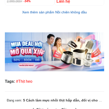
Liên hệ
2,999,000₫
9
-34%
Xem thêm sản phẩm Nồi chiên không dầu
Tags:
#Thịt heo
5 Cách làm mực nhồi thịt hấp dẫn, đổi vị cho bữa cơm ngon
Đang xem: