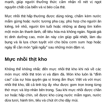
mạnh, giúp người thưởng thức cảm nhận rõ nét vị ngọt 
nguyên chất của biển và vị béo của thịt.
Mực nhồi thịt hấp thường được dùng nóng, chấm kèm nước 
mắm gừng hoặc nước tương pha cay, phù hợp cho người ăn 
kiêng, trẻ nhỏ, người lớn tuổi hoặc những ai đang tìm kiếm 
một món ăn thanh lành, dễ tiêu hóa mà không ngán. Ngoài giá 
trị dinh dưỡng cao, món ăn này còn giúp giải nhiệt, làm dịu 
bụng và là lựa chọn tuyệt vời cho bữa cơm sum họp hoặc 
ngày lễ cần món “giải ngấy” sau những món đậm vị.
Mực nhồi thịt kho
Không thể không nhắc đến mực nhồi thịt kho khi nói về các 
món mực nhồi thịt tròn vị và đậm đà. Món kho luôn là “đỉnh 
cao” của sự hòa quyện gia vị trong ẩm thực Việt và với mực 
nhồi thịt kho, tất cả tinh túy ấy như được gom trọn trong từng 
thớ mực và lớp nhân bên trong. Sau khi mực nhồi được chần 
sơ hoặc hấp chín, sẽ được kho cùng nước mắm ngon, nước 
dừa tươi, hành tím, tiêu và chút ớt cho dậy mùi.