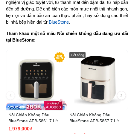
nghiệm vị giác tuyệt vời, từ thanh mát đến đậm đà, từ hấp dẫn 
đến bổ dưỡng. Để chế biến các món mực nhồi thịt nhanh gọn, 
tiện lợi và đảm bảo an toàn thực phẩm, hãy sử dụng các thiết 
bị nhà bếp hiện đại từ 
BlueStone
.
Tham khảo một số mẫu Nồi chiên không dầu đang ưu đãi 
tại BlueStone:
-34%
Hết hàng
Nồi Chiên Không Dầu
Nồi Chiên Không Dầu
N
BlueStone AFB-5861 7 Lít
BlueStone AFB-5857 7 Lít
B
1800W
1800W
1
1,979,000₫
5