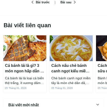
Bài trước
Bài sau
Bài viết liên quan
Cá bánh lái là gì? 3
Cách nấu chè bánh
Cách
món ngon hấp dẫn từ
canh ngọt kiểu miền
sữa 
cá bánh lái
Tây ngon chuẩn vị
hấp 
Cá bánh lái là loại cá biển
Chè bánh canh ngọt miền
Bánh 
thịt trắng, ít xương dăm,
tây là món chè dân dã,
món b
vị ngọt và rất dễ ăn khi
gắn liền với đời sống sinh
thuộc
05 Tháng 01, 2026
05 Tháng 01, 2026
05 Thán
chế biến đúng cách. Chỉ
hoạt của người miền sông
yêu t
với vài nguyên liệu quen
nước từ bao đời nay. Sợi
giòn 
thuộc trong bếp, bạn có
bánh canh làm từ bột gạo
phần 
Bài viêt mới nhất
thể...
và...
mùi s