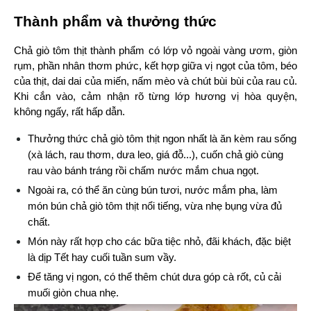
Thành phẩm và thưởng thức
Chả giò tôm thịt thành phẩm có lớp vỏ ngoài vàng ươm, giòn 
rụm, phần nhân thơm phức, kết hợp giữa vị ngọt của tôm, béo 
của thịt, dai dai của miến, nấm mèo và chút bùi bùi của rau củ. 
Khi cắn vào, cảm nhận rõ từng lớp hương vị hòa quyện, 
không ngấy, rất hấp dẫn.
Thưởng thức chả giò tôm thịt ngon nhất là ăn kèm rau sống 
(xà lách, rau thơm, dưa leo, giá đỗ...), cuốn chả giò cùng 
rau vào bánh tráng rồi chấm nước mắm chua ngọt.
Ngoài ra, có thể ăn cùng bún tươi, nước mắm pha, làm 
món bún chả giò tôm thịt nổi tiếng, vừa nhẹ bụng vừa đủ 
chất.
Món này rất hợp cho các bữa tiệc nhỏ, đãi khách, đặc biệt 
là dịp Tết hay cuối tuần sum vầy.
Để tăng vị ngon, có thể thêm chút dưa góp cà rốt, củ cải 
muối giòn chua nhẹ.