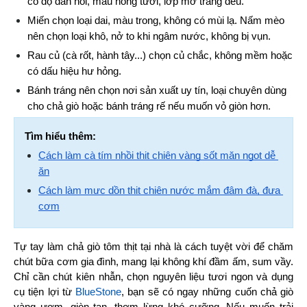
có độ đàn hồi, màu hồng tươi, lớp mỡ trắng đều.
Miến chọn loại dai, màu trong, không có mùi lạ. Nấm mèo 
nên chọn loại khô, nở to khi ngâm nước, không bị vụn.
Rau củ (cà rốt, hành tây...) chọn củ chắc, không mềm hoặc 
có dấu hiệu hư hỏng.
Bánh tráng nên chọn nơi sản xuất uy tín, loại chuyên dùng 
cho chả giò hoặc bánh tráng rế nếu muốn vỏ giòn hơn.
Tìm hiểu thêm:
Cách làm cà tím nhồi thịt chiên vàng sốt mặn ngọt dễ 
ăn
Cách làm mực dồn thịt chiên nước mắm đậm đà, đưa 
cơm
Tự tay làm chả giò tôm thịt tại nhà là cách tuyệt vời để chăm 
chút bữa cơm gia đình, mang lại không khí đầm ấm, sum vầy. 
Chỉ cần chút kiên nhẫn, chọn nguyên liệu tươi ngon và dụng 
cụ tiện lợi từ 
BlueStone
, bạn sẽ có ngay những cuốn chả giò 
vàng ươm, giòn tan, thơm lừng khó cưỡng. Nếu muốn trải 