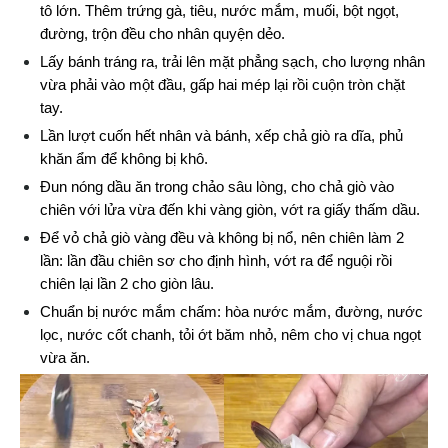
tô lớn. Thêm trứng gà, tiêu, nước mắm, muối, bột ngọt, 
đường, trộn đều cho nhân quyện dẻo.
Lấy bánh tráng ra, trải lên mặt phẳng sạch, cho lượng nhân 
vừa phải vào một đầu, gấp hai mép lại rồi cuộn tròn chặt 
tay.
Lần lượt cuốn hết nhân và bánh, xếp chả giò ra dĩa, phủ 
khăn ẩm để không bị khô.
Đun nóng dầu ăn trong chảo sâu lòng, cho chả giò vào 
chiên với lửa vừa đến khi vàng giòn, vớt ra giấy thấm dầu.
Để vỏ chả giò vàng đều và không bị nổ, nên chiên làm 2 
lần: lần đầu chiên sơ cho định hình, vớt ra để nguội rồi 
chiên lại lần 2 cho giòn lâu.
Chuẩn bị nước mắm chấm: hòa nước mắm, đường, nước 
lọc, nước cốt chanh, tỏi ớt băm nhỏ, nêm cho vị chua ngọt 
vừa ăn.