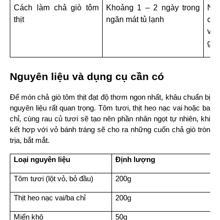
Cách làm chả giò tôm 
Khoảng 1 – 2 ngày trong 
Nên
thịt
ngăn mát tủ lạnh
chi
vừa
giò
Nguyên liệu và dụng cụ cần có
Để món chả giò tôm thịt đạt độ thơm ngon nhất, khâu chuẩn bị 
nguyên liệu rất quan trọng. Tôm tươi, thịt heo nạc vai hoặc ba 
chỉ, cùng rau củ tươi sẽ tạo nên phần nhân ngọt tự nhiên, khi 
kết hợp với vỏ bánh tráng sẽ cho ra những cuốn chả giò tròn 
trịa, bắt mắt.
Loại nguyên liệu
Định lượng
Tôm tươi (lột vỏ, bỏ đầu)
200g
Thịt heo nạc vai/ba chỉ
200g
Miến khô
50g