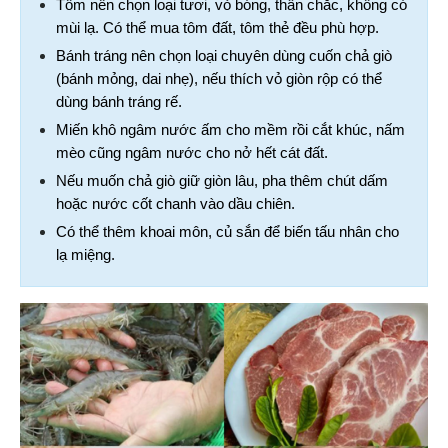
Tôm nên chọn loại tươi, vỏ bóng, thân chắc, không có 
mùi lạ. Có thể mua tôm đất, tôm thẻ đều phù hợp.
Bánh tráng nên chọn loại chuyên dùng cuốn chả giò 
(bánh mỏng, dai nhẹ), nếu thích vỏ giòn rộp có thể 
dùng bánh tráng rế.
Miến khô ngâm nước ấm cho mềm rồi cắt khúc, nấm 
mèo cũng ngâm nước cho nở hết cát đất.
Nếu muốn chả giò giữ giòn lâu, pha thêm chút dấm 
hoặc nước cốt chanh vào dầu chiên.
Có thể thêm khoai môn, củ sắn để biến tấu nhân cho 
lạ miệng.