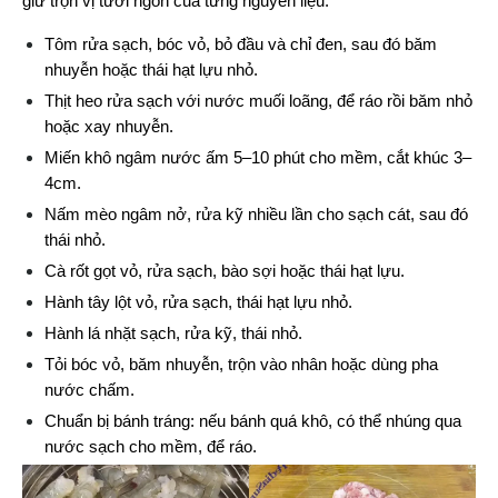
giữ trọn vị tươi ngon của từng nguyên liệu.
Tôm rửa sạch, bóc vỏ, bỏ đầu và chỉ đen, sau đó băm 
nhuyễn hoặc thái hạt lựu nhỏ.
Thịt heo rửa sạch với nước muối loãng, để ráo rồi băm nhỏ 
hoặc xay nhuyễn.
Miến khô ngâm nước ấm 5–10 phút cho mềm, cắt khúc 3–
4cm.
Nấm mèo ngâm nở, rửa kỹ nhiều lần cho sạch cát, sau đó 
thái nhỏ.
Cà rốt gọt vỏ, rửa sạch, bào sợi hoặc thái hạt lựu.
Hành tây lột vỏ, rửa sạch, thái hạt lựu nhỏ.
Hành lá nhặt sạch, rửa kỹ, thái nhỏ.
Tỏi bóc vỏ, băm nhuyễn, trộn vào nhân hoặc dùng pha 
nước chấm.
Chuẩn bị bánh tráng: nếu bánh quá khô, có thể nhúng qua 
nước sạch cho mềm, để ráo.