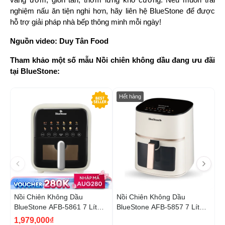
nghiệm nấu ăn tiện nghi hơn, hãy liên hệ BlueStone để được 
hỗ trợ giải pháp nhà bếp thông minh mỗi ngày!
Nguồn video: Duy Tân Food
Tham khảo một số mẫu Nồi chiên không dầu đang ưu đãi 
tại BlueStone:
-34%
Hết hàng
Nồi Chiên Không Dầu
Nồi Chiên Không Dầu
N
BlueStone AFB-5861 7 Lít
BlueStone AFB-5857 7 Lít
B
1800W
1800W
1
1,979,000₫
5