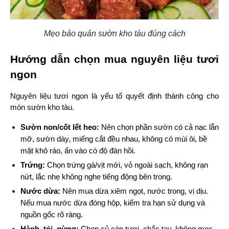
Mẹo bảo quản sườn kho tàu đúng cách
Hướng dẫn chọn mua nguyên liệu tươi 
ngon
Nguyên liệu tươi ngon là yếu tố quyết định thành công cho 
món sườn kho tàu.
Sườn non/cốt lết heo:
 Nên chọn phần sườn có cả nạc lẫn 
mỡ, sườn dày, miếng cắt đều nhau, không có mùi ôi, bề 
mặt khô ráo, ấn vào có độ đàn hồi.
Trứng:
 Chọn trứng gà/vịt mới, vỏ ngoài sạch, không rạn 
nứt, lắc nhẹ không nghe tiếng động bên trong.
Nước dừa:
 Nên mua dừa xiêm ngọt, nước trong, vị dịu. 
Nếu mua nước dừa đóng hộp, kiểm tra hạn sử dụng và 
nguồn gốc rõ ràng.
Hành, tỏi, gừng:
 Chọn củ còn tươi, chắc tay, không mọc 