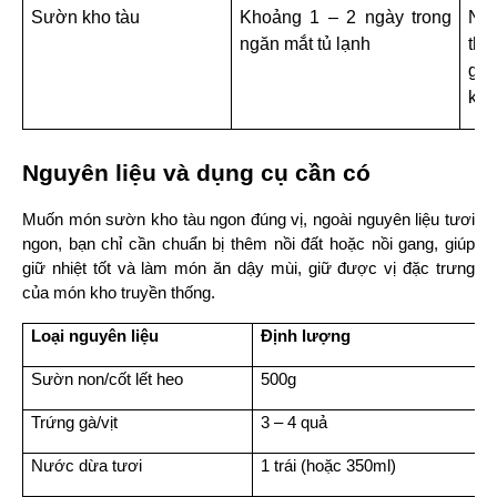
Sườn kho tàu
Khoảng 1 – 2 ngày trong 
Nên
ngăn mắt tủ lạnh
thấ
gia
khô
Nguyên liệu và dụng cụ cần có
Muốn món sườn kho tàu ngon đúng vị, ngoài nguyên liệu tươi 
ngon, bạn chỉ cần chuẩn bị thêm nồi đất hoặc nồi gang, giúp 
giữ nhiệt tốt và làm món ăn dậy mùi, giữ được vị đặc trưng 
của món kho truyền thống.
Loại nguyên liệu
Định lượng
Sườn non/cốt lết heo
500g
Trứng gà/vịt
3 – 4 quả
Nước dừa tươi
1 trái (hoặc 350ml)