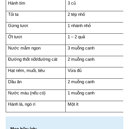
Hành tím
3 củ
Tỏi ta
2 tép nhỏ
Gừng tươi
1 nhánh nhỏ
Ớt tươi
1 – 2 quả
Nước mắm ngon
3 muỗng canh
Đường thốt nốt/đường cát
2 muỗng canh
Hạt nêm, muối, tiêu
Vừa đủ
Dầu ăn
2 muỗng canh
Nước màu (nếu có)
1 muỗng canh
Hành lá, ngò rí
Một ít
Mẹo hữu ích: