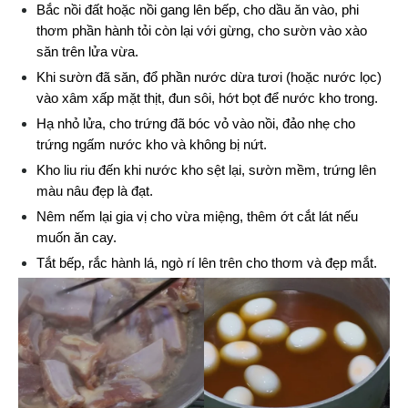
Bắc nồi đất hoặc nồi gang lên bếp, cho dầu ăn vào, phi 
thơm phần hành tỏi còn lại với gừng, cho sườn vào xào 
săn trên lửa vừa.
Khi sườn đã săn, đổ phần nước dừa tươi (hoặc nước lọc) 
vào xâm xấp mặt thịt, đun sôi, hớt bọt để nước kho trong.
Hạ nhỏ lửa, cho trứng đã bóc vỏ vào nồi, đảo nhẹ cho 
trứng ngấm nước kho và không bị nứt.
Kho liu riu đến khi nước kho sệt lại, sườn mềm, trứng lên 
màu nâu đẹp là đạt.
Nêm nếm lại gia vị cho vừa miệng, thêm ớt cắt lát nếu 
muốn ăn cay.
Tắt bếp, rắc hành lá, ngò rí lên trên cho thơm và đẹp mắt.