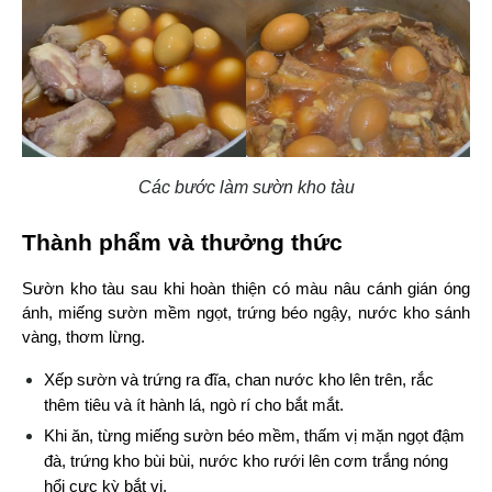
Các bước làm sườn kho tàu
Thành phẩm và thưởng thức
Sườn kho tàu sau khi hoàn thiện có màu nâu cánh gián óng 
ánh, miếng sườn mềm ngọt, trứng béo ngậy, nước kho sánh 
vàng, thơm lừng.
Xếp sườn và trứng ra đĩa, chan nước kho lên trên, rắc 
thêm tiêu và ít hành lá, ngò rí cho bắt mắt.
Khi ăn, từng miếng sườn béo mềm, thấm vị mặn ngọt đậm 
đà, trứng kho bùi bùi, nước kho rưới lên cơm trắng nóng 
hổi cực kỳ bắt vị.