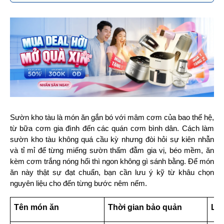
Sườn kho tàu là món ăn gắn bó với mâm cơm của bao thế hệ, 
từ bữa cơm gia đình đến các quán cơm bình dân. Cách làm 
sườn kho tàu không quá cầu kỳ nhưng đòi hỏi sự kiên nhẫn 
và tỉ mỉ để từng miếng sườn thấm đẫm gia vị, béo mềm, ăn 
kèm cơm trắng nóng hổi thì ngon không gì sánh bằng. Để món 
ăn này thật sự đạt chuẩn, bạn cần lưu ý kỹ từ khâu chọn 
nguyên liệu cho đến từng bước nêm nếm.
Tên món ăn
Thời gian bảo quản
Lưu