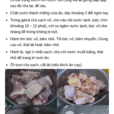
sau đó rửa lại, để ráo.
Chặt sườn thành miếng vừa ăn, dày khoảng 2 đốt ngón tay.
Trứng gà/vịt rửa sạch vỏ, cho vào nồi nước lạnh, luộc chín 
(khoảng 10 – 12 phút), vớt ra ngâm nước lạnh, bóc vỏ nhẹ 
nhàng để trứng không bị nứt.
Hành tím bóc vỏ, băm nhỏ. Tỏi bóc vỏ, băm nhuyễn. Gừng 
cạo vỏ, thái lát hoặc băm nhỏ.
Hành lá, ngò rí nhặt sạch, rửa với nước muối loãng, thái 
nhỏ để trang trí món ăn.
Ớt tươi rửa sạch, cắt lát (nếu thích ăn cay).