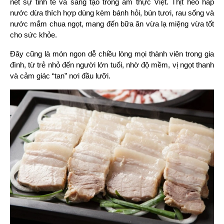
nét sự tinh tế và sáng tạo trong ẩm thực Việt. Thịt heo hấp 
nước dừa thích hợp dùng kèm bánh hỏi, bún tươi, rau sống và 
nước mắm chua ngọt, mang đến bữa ăn vừa lạ miệng vừa tốt 
cho sức khỏe.
Đây cũng là món ngon dễ chiều lòng mọi thành viên trong gia 
đình, từ trẻ nhỏ đến người lớn tuổi, nhờ độ mềm, vị ngọt thanh 
và cảm giác “tan” nơi đầu lưỡi.