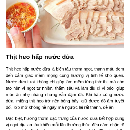
Thịt heo hấp nước dừa
Thịt heo hấp nước dừa là biến tấu thơm ngọt, thanh mát, đem 
đến cảm giác mềm mọng cùng hương vị tinh tế khó quên. 
Nước dừa tươi không chỉ giúp làm mềm từng thớ thịt mà còn 
tạo nên vị ngọt tự nhiên, thấm sâu và làm dịu đi vị béo, giúp 
món ăn nhẹ nhàng nhưng vẫn đậm đà. Khi hấp cùng nước 
dừa, miếng thịt heo trở nên bóng bẩy, giữ được độ ẩm tuyệt 
đối, lớp mỡ không hề ngấy mà ngược lại rất thanh, dễ ăn.
Đặc biệt, hương thơm đặc trưng của nước dừa kết hợp cùng 
vị ngọt dịu lan tỏa khiến mỗi lần thưởng thức đều cảm nhận rõ 