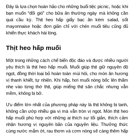
Đây là lựa chọn hoàn hảo cho những buổi tiệc picnic, hoặc khi 
bạn muốn “đổi gió” cho bữa ăn thường ngày mà không cần 
quá cầu kỳ. Thịt heo hấp giấy bạc ăn kèm salad, sốt 
mayonnaise hoặc đơn giản chỉ với chén muối tiêu cũng đủ 
khiến thực khách hài lòng.
Thịt heo hấp muối
Một trong những cách chế biến độc đáo và được nhiều người 
yêu thích là thịt heo hấp muối. Muối giúp thịt giữ nguyên độ 
ngọt, đồng thời loại bỏ hoàn toàn mùi hôi, cho món ăn hương 
vị thanh khiết, tự nhiên. Khi hấp, hơi muối nóng bốc lên thấm 
nhẹ vào từng thớ thịt, giúp miếng thịt săn chắc nhưng vẫn 
mềm, không bị bở.
Ưu điểm lớn nhất của phương pháp này là thịt không bị tanh, 
không cần ướp nhiều gia vị mà vẫn tròn vị ngọt. Món thịt heo 
hấp muối phù hợp với những ai thích sự tối giản, thích cảm 
nhận hương vị nguyên bản của nguyên liệu. Thưởng thức 
cùng nước mắm ớt, rau thơm và cơm nóng sẽ càng thêm hấp 