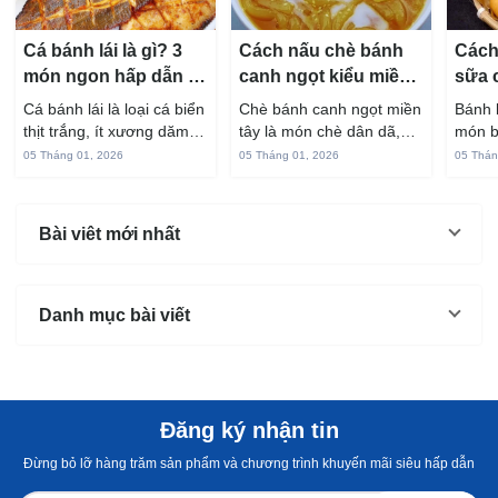
Cá bánh lái là gì? 3
Cách nấu chè bánh
Cách
món ngon hấp dẫn từ
canh ngọt kiểu miền
sữa 
cá bánh lái
Tây ngon chuẩn vị
hấp 
Cá bánh lái là loại cá biển
Chè bánh canh ngọt miền
Bánh 
thịt trắng, ít xương dăm,
tây là món chè dân dã,
món b
vị ngọt và rất dễ ăn khi
gắn liền với đời sống sinh
thuộc
05 Tháng 01, 2026
05 Tháng 01, 2026
05 Thán
chế biến đúng cách. Chỉ
hoạt của người miền sông
yêu t
với vài nguyên liệu quen
nước từ bao đời nay. Sợi
giòn 
thuộc trong bếp, bạn có
bánh canh làm từ bột gạo
phần 
Bài viêt mới nhất
thể...
và...
mùi s
Không
Danh mục bài viết
Đăng ký nhận tin
Đừng bỏ lỡ hàng trăm sản phẩm và chương trình khuyến mãi siêu hấp dẫn