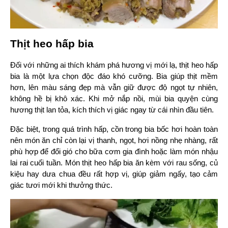
Thịt heo hấp bia
Đối với những ai thích khám phá hương vị mới lạ, thịt heo hấp 
bia là một lựa chọn độc đáo khó cưỡng. Bia giúp thịt mềm 
hơn, lên màu sáng đẹp mà vẫn giữ được độ ngọt tự nhiên, 
không hề bị khô xác. Khi mở nắp nồi, mùi bia quyện cùng 
hương thịt lan tỏa, kích thích vị giác ngay từ cái nhìn đầu tiên.
Đặc biệt, trong quá trình hấp, cồn trong bia bốc hơi hoàn toàn 
nên món ăn chỉ còn lại vị thanh, ngọt, hơi nồng nhẹ nhàng, rất 
phù hợp để đổi gió cho bữa cơm gia đình hoặc làm món nhậu 
lai rai cuối tuần. Món thịt heo hấp bia ăn kèm với rau sống, củ 
kiệu hay dưa chua đều rất hợp vị, giúp giảm ngấy, tạo cảm 
giác tươi mới khi thưởng thức.