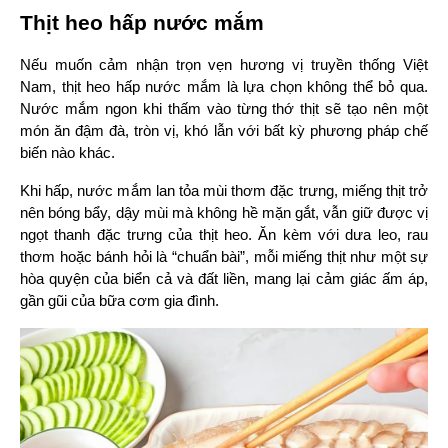
Thịt heo hấp nước mắm
Nếu muốn cảm nhận trọn vẹn hương vị truyền thống Việt 
Nam, thịt heo hấp nước mắm là lựa chọn không thể bỏ qua. 
Nước mắm ngon khi thấm vào từng thớ thịt sẽ tạo nên một 
món ăn đậm đà, tròn vị, khó lẫn với bất kỳ phương pháp chế 
biến nào khác.
Khi hấp, nước mắm lan tỏa mùi thơm đặc trưng, miếng thịt trở 
nên bóng bẩy, dậy mùi mà không hề mặn gắt, vẫn giữ được vị 
ngọt thanh đặc trưng của thịt heo. Ăn kèm với dưa leo, rau 
thơm hoặc bánh hỏi là “chuẩn bài”, mỗi miếng thịt như một sự 
hòa quyện của biển cả và đất liền, mang lại cảm giác ấm áp, 
gần gũi của bữa cơm gia đình.