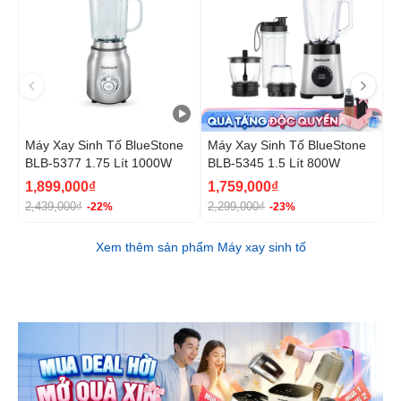
Máy Xay Sinh Tố BlueStone
Máy Xay Sinh Tố BlueStone
M
BLB-5377 1.75 Lít 1000W
BLB-5345 1.5 Lít 800W
B
1,899,000₫
1,759,000₫
1
2,439,000₫
2,299,000₫
2
-22%
-23%
Xem thêm sản phẩm Máy xay sinh tố