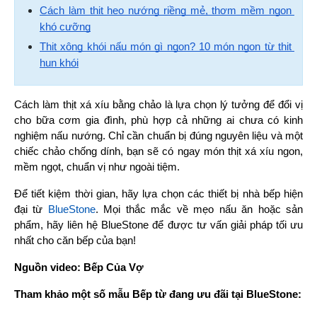
Cách làm thịt heo nướng riềng mẻ, thơm mềm ngon 
khó cưỡng
Thịt xông khói nấu món gì ngon? 10 món ngon từ thịt 
hun khói
Cách làm thịt xá xíu bằng chảo là lựa chọn lý tưởng để đổi vị 
cho bữa cơm gia đình, phù hợp cả những ai chưa có kinh 
nghiệm nấu nướng. Chỉ cần chuẩn bị đúng nguyên liệu và một 
chiếc chảo chống dính, bạn sẽ có ngay món thịt xá xíu ngon, 
mềm ngọt, chuẩn vị như ngoài tiệm.
Để tiết kiệm thời gian, hãy lựa chọn các thiết bị nhà bếp hiện 
đại từ 
BlueStone
. Mọi thắc mắc về mẹo nấu ăn hoặc sản 
phẩm, hãy liên hệ BlueStone để được tư vấn giải pháp tối ưu 
nhất cho căn bếp của bạn!
Nguồn video: Bếp Của Vợ
Tham khảo một số mẫu Bếp từ đang ưu đãi tại BlueStone: