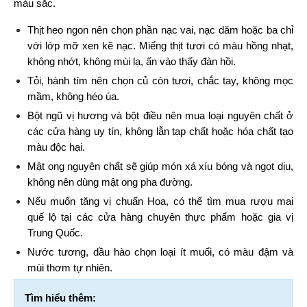
màu sắc.
Thịt heo ngon nên chọn phần nạc vai, nạc dăm hoặc ba chỉ 
với lớp mỡ xen kẽ nạc. Miếng thịt tươi có màu hồng nhạt, 
không nhớt, không mùi lạ, ấn vào thấy đàn hồi.
Tỏi, hành tím nên chọn củ còn tươi, chắc tay, không mọc 
mầm, không héo úa.
Bột ngũ vị hương và bột điều nên mua loại nguyên chất ở 
các cửa hàng uy tín, không lẫn tạp chất hoặc hóa chất tạo 
màu độc hại.
Mật ong nguyên chất sẽ giúp món xá xíu bóng và ngọt dịu, 
không nên dùng mật ong pha đường.
Nếu muốn tăng vị chuẩn Hoa, có thể tìm mua rượu mai 
quế lộ tại các cửa hàng chuyên thực phẩm hoặc gia vị 
Trung Quốc.
Nước tương, dầu hào chọn loại ít muối, có màu đậm và 
mùi thơm tự nhiên.
Tìm hiểu thêm: