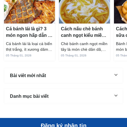
Cá bánh lái là gì? 3
Cách nấu chè bánh
Cách
món ngon hấp dẫn từ
canh ngọt kiểu miền
sữa 
cá bánh lái
Tây ngon chuẩn vị
hấp 
Cá bánh lái là loại cá biển
Chè bánh canh ngọt miền
Bánh 
thịt trắng, ít xương dăm,
tây là món chè dân dã,
món b
vị ngọt và rất dễ ăn khi
gắn liền với đời sống sinh
thuộc
05 Tháng 01, 2026
05 Tháng 01, 2026
05 Thán
chế biến đúng cách. Chỉ
hoạt của người miền sông
yêu t
với vài nguyên liệu quen
nước từ bao đời nay. Sợi
giòn 
thuộc trong bếp, bạn có
bánh canh làm từ bột gạo
phần 
Bài viêt mới nhất
thể...
và...
mùi s
Không
Danh mục bài viết
Đăng ký nhận tin