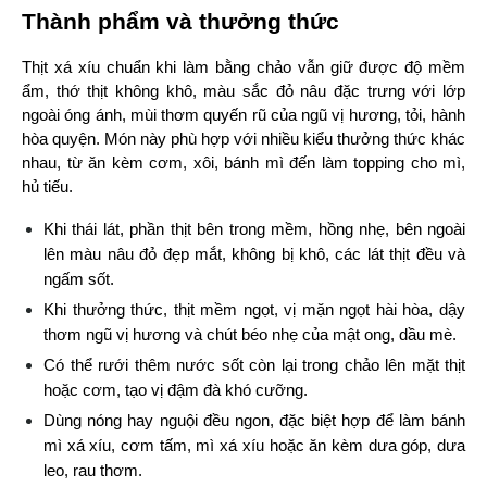
Thành phẩm và thưởng thức
Thịt xá xíu chuẩn khi làm bằng chảo vẫn giữ được độ mềm 
ẩm, thớ thịt không khô, màu sắc đỏ nâu đặc trưng với lớp 
ngoài óng ánh, mùi thơm quyến rũ của ngũ vị hương, tỏi, hành 
hòa quyện. Món này phù hợp với nhiều kiểu thưởng thức khác 
nhau, từ ăn kèm cơm, xôi, bánh mì đến làm topping cho mì, 
hủ tiếu.
Khi thái lát, phần thịt bên trong mềm, hồng nhẹ, bên ngoài 
lên màu nâu đỏ đẹp mắt, không bị khô, các lát thịt đều và 
ngấm sốt.
Khi thưởng thức, thịt mềm ngọt, vị mặn ngọt hài hòa, dậy 
thơm ngũ vị hương và chút béo nhẹ của mật ong, dầu mè.
Có thể rưới thêm nước sốt còn lại trong chảo lên mặt thịt 
hoặc cơm, tạo vị đậm đà khó cưỡng.
Dùng nóng hay nguội đều ngon, đặc biệt hợp để làm bánh 
mì xá xíu, cơm tấm, mì xá xíu hoặc ăn kèm dưa góp, dưa 
leo, rau thơm.