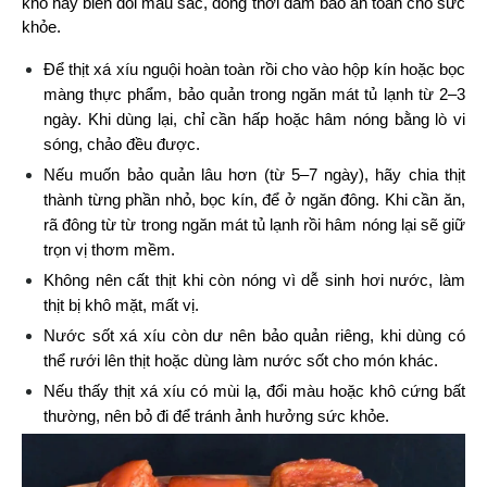
khô hay biến đổi màu sắc, đồng thời đảm bảo an toàn cho sức 
khỏe.
Để thịt xá xíu nguội hoàn toàn rồi cho vào hộp kín hoặc bọc 
màng thực phẩm, bảo quản trong ngăn mát tủ lạnh từ 2–3 
ngày. Khi dùng lại, chỉ cần hấp hoặc hâm nóng bằng lò vi 
sóng, chảo đều được.
Nếu muốn bảo quản lâu hơn (từ 5–7 ngày), hãy chia thịt 
thành từng phần nhỏ, bọc kín, để ở ngăn đông. Khi cần ăn, 
rã đông từ từ trong ngăn mát tủ lạnh rồi hâm nóng lại sẽ giữ 
trọn vị thơm mềm.
Không nên cất thịt khi còn nóng vì dễ sinh hơi nước, làm 
thịt bị khô mặt, mất vị.
Nước sốt xá xíu còn dư nên bảo quản riêng, khi dùng có 
thể rưới lên thịt hoặc dùng làm nước sốt cho món khác.
Nếu thấy thịt xá xíu có mùi lạ, đổi màu hoặc khô cứng bất 
thường, nên bỏ đi để tránh ảnh hưởng sức khỏe.