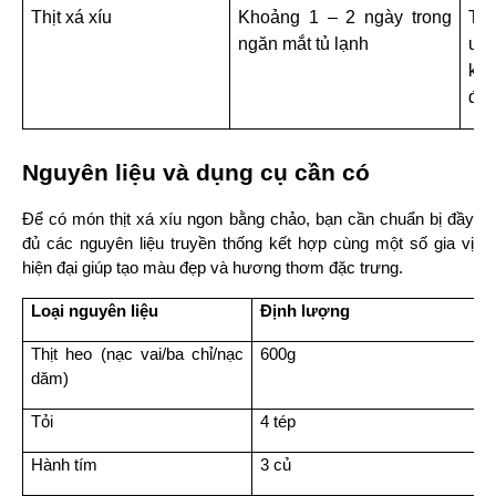
Thịt xá xíu
Khoảng 1 – 2 ngày trong 
Thá
ngăn mắt tủ lạnh
ướp
khi
đều
Nguyên liệu và dụng cụ cần có
Để có món thịt xá xíu ngon bằng chảo, bạn cần chuẩn bị đầy 
đủ các nguyên liệu truyền thống kết hợp cùng một số gia vị 
hiện đại giúp tạo màu đẹp và hương thơm đặc trưng.
Loại nguyên liệu
Định lượng
Thịt heo (nạc vai/ba chỉ/nạc 
600g
dăm)
Tỏi
4 tép
Hành tím
3 củ