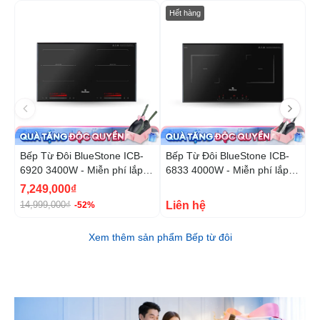
-52%
-4
Hết hàng
Bếp Từ Đôi BlueStone ICB-
Bếp Từ Đôi BlueStone ICB-
B
6920 3400W - Miễn phí lắp
6833 4000W - Miễn phí lắp
6
đặt, cắt đá
đặt, cắt đá
đ
7,249,000₫
Liên hệ
9
14,999,000₫
-52%
Xem thêm sản phẩm Bếp từ đôi