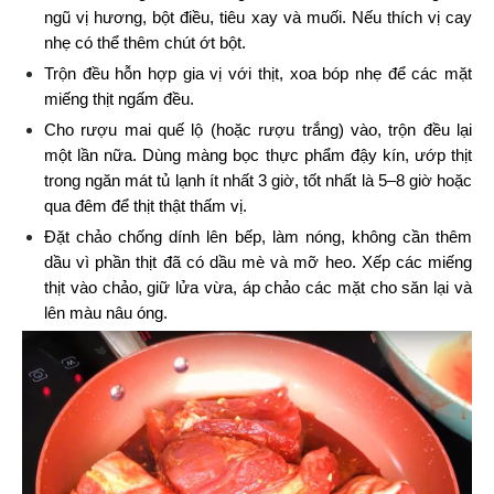
ngũ vị hương, bột điều, tiêu xay và muối. Nếu thích vị cay 
nhẹ có thể thêm chút ớt bột.
Trộn đều hỗn hợp gia vị với thịt, xoa bóp nhẹ để các mặt 
miếng thịt ngấm đều.
Cho rượu mai quế lộ (hoặc rượu trắng) vào, trộn đều lại 
một lần nữa. Dùng màng bọc thực phẩm đậy kín, ướp thịt 
trong ngăn mát tủ lạnh ít nhất 3 giờ, tốt nhất là 5–8 giờ hoặc 
qua đêm để thịt thật thấm vị.
Đặt chảo chống dính lên bếp, làm nóng, không cần thêm 
dầu vì phần thịt đã có dầu mè và mỡ heo. Xếp các miếng 
thịt vào chảo, giữ lửa vừa, áp chảo các mặt cho săn lại và 
lên màu nâu óng.