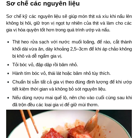
Sơ chế các nguyên liệu
Sơ chế kỹ các nguyên liệu sẽ giúp món thịt xá xíu khi nấu lên 
không bị hôi, giữ trọn vị ngọt tự nhiên của thịt và làm cho các 
gia vị hòa quyện tốt hơn trong quá trình ướp và nấu.
Thịt heo rửa sạch với nước muối loãng, để ráo, cắt thành 
khối dài vừa ăn, dày khoảng 2,5–3cm để khi áp chảo không 
bị khô và dễ ngấm gia vị.
Tỏi bóc vỏ, đập dập rồi băm nhỏ.
Hành tím bóc vỏ, thái lát hoặc băm nhỏ tùy thích.
Chuẩn bị sẵn tất cả gia vị theo đúng định lượng để khi ướp 
tiết kiệm thời gian và không bỏ sót nguyên liệu.
Nếu dùng rượu mai quế lộ, nên cho vào cuối cùng sau khi 
đã trộn đều các loại gia vị để giữ mùi thơm.