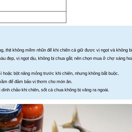
ng, thịt không mềm nhũn để khi chiên cá giữ được vị ngọt và không bị
màu đẹp, vị ngọt dịu, không bị chua gắt; nên chọn mua ở chợ sáng hoặ
mì hoặc bột năng mỏng trước khi chiên, nhưng không bắt buộc.
 mầm để đảm bảo vị thơm cho món ăn.
dính chảo khi chiên, sốt cà chua không bị văng ra ngoài.