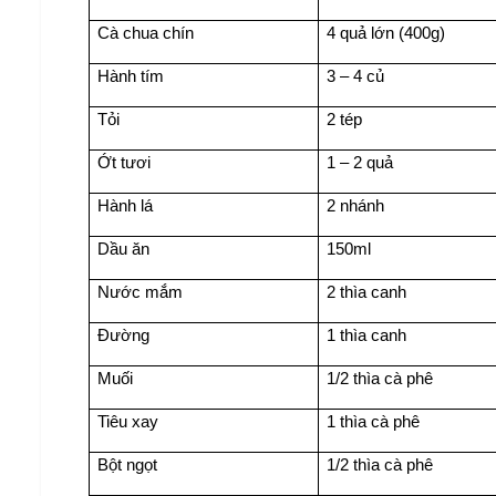
Cà chua chín
4 quả lớn (400g)
Hành tím
3 – 4 củ
Tỏi
2 tép
Ớt tươi
1 – 2 quả
Hành lá
2 nhánh
Dầu ăn
150ml
Nước mắm
2 thìa canh
Đường
1 thìa canh
Muối
1/2 thìa cà phê
Tiêu xay
1 thìa cà phê
Bột ngọt
1/2 thìa cà phê