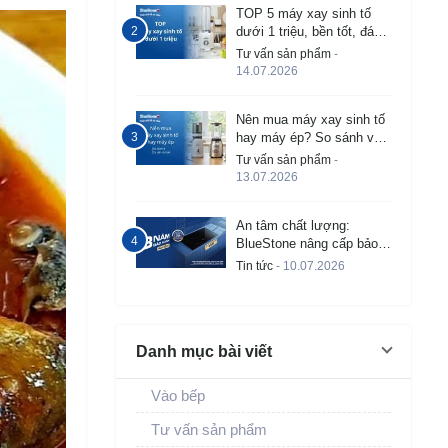
TOP 5 máy xay sinh tố
dưới 1 triệu, bền tốt, đáng
mua 2026
Tư vấn sản phẩm
-
14.07.2026
Nên mua máy xay sinh tố
hay máy ép? So sánh và
tư vấn chi tiết
Tư vấn sản phẩm
-
13.07.2026
An tâm chất lượng:
BlueStone nâng cấp bảo
hành bếp từ âm lên đến 3
Tin tức
- 10.07.2026
năm
Danh mục bài viết
Vào bếp
Tư vấn sản phẩm