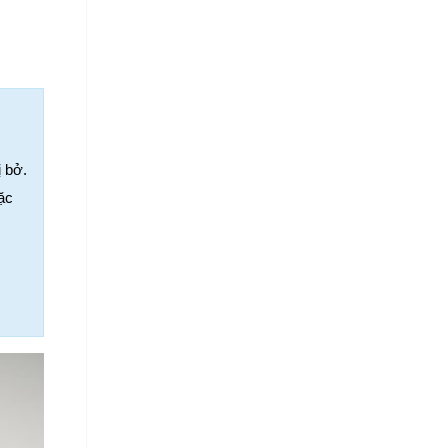
 bở.
c 