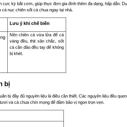
 cực kỳ bắt cơm, giúp thực đơn gia đình thêm đa dạng, hấp dẫn. Dư
 cá nục chiên sốt cà chua ngay tại nhà.
Lưu ý khi chế biến
Nên chiên cá vừa lửa để cá 
ng 
vàng đều, thịt săn chắc, sốt 
cà cần đảo đều tay để không 
bị khét.
 bị
 bị đầy đủ nguyên liệu là điều cần thiết. Các nguyên liệu đều quen 
ươi và cà chua chín mọng để đảm bảo vị ngon trọn vẹn.