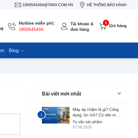
1800545494@TARA.COM.VN
HỆ THỐNG BẢO HÀNH
Hotline miễn phí:
0
Tài khoản &
Giỏ hàng
ng
1800545494
đơn hàng
ẩm
Blog
Bài viêt mới nhất
Máy ép chậm là gì? Công
dụng, lợi ích? Có nên mua
không?
Tư vấn sản phẩm
-
07.08.2026