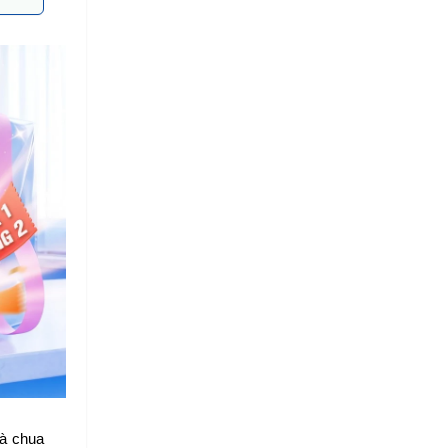
à chua 