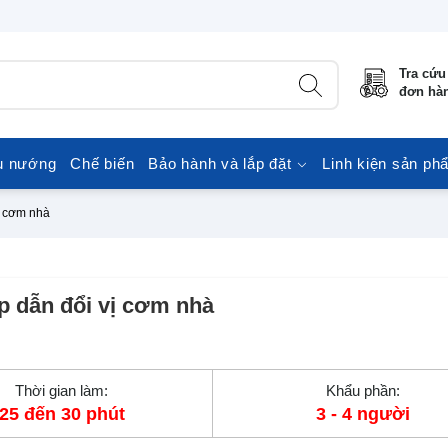
Tra cứu
đơn hà
u nướng
Chế biến
Bảo hành và lắp đặt
Linh kiện sản ph
ị cơm nhà
p dẫn đổi vị cơm nhà
Thời gian làm:
Khẩu phần:
25 đến 30 phút
3 - 4 người