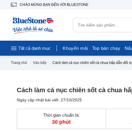
CHÀO MỪNG BẠN ĐẾN VỚI BLUESTONE
Tất cả danh mục
Khuyến mãi
Top bán chạy
Nấ
Trang chủ
Vào bếp
Cách làm cá nục chiên sốt cà chua hấp dẫn đổi v
Cách làm cá nục chiên sốt cà chua hấ
Ngày cập nhật bài viết: 27/10/2025
Thời gian chuẩn bị:
30 phút