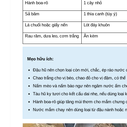
Hành boa-rô
1 cây nhỏ
Sả băm
1 thìa canh (tùy ý)
Lá chuối hoặc giấy nến
Lót đáy khuôn
Rau răm, dưa leo, cơm trắng
Ăn kèm
Mẹo hữu ích:
Đậu hũ nên chọn loại còn mới, chắc, ép ráo nước đ
Chao trắng cho vị béo, chao đỏ cho vị đậm, có thể p
Nấm mèo và nấm bào ngư nên ngâm nước ấm cho n
Tàu hũ ky tươi cho kết cấu dai nhẹ, nếu dùng loạ
Hành boa-rô giúp tăng mùi thơm cho mắm chưng ch
Nước mắm chay nên dùng loại từ đậu nành hoặc n