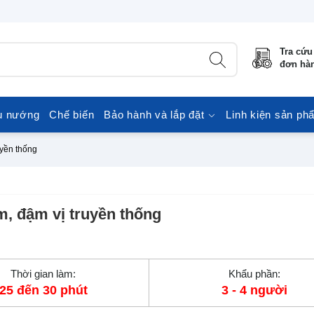
Tra cứu
đơn hà
u nướng
Chế biến
Bảo hành và lắp đặt
Linh kiện sản ph
yền thống
 đậm vị truyền thống
Thời gian làm:
Khẩu phần:
25 đến 30 phút
3 - 4 người