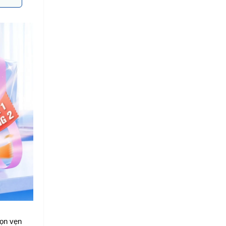
ọn vẹn 