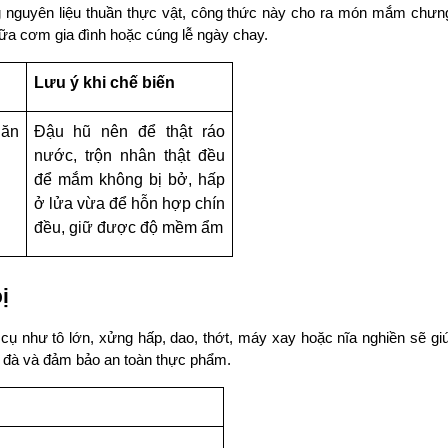
nguyên liệu thuần thực vật, công thức này cho ra món mắm chưn
ữa cơm gia đình hoặc cúng lễ ngày chay.
Lưu ý khi chế biến
ăn 
Đậu hũ nên để thật ráo 
nước, trộn nhân thật đều 
để mắm không bị bở, hấp 
ở lửa vừa để hỗn hợp chín 
đều, giữ được độ mềm ẩm
ị
cụ như tô lớn, xửng hấp, dao, thớt, máy xay hoặc nĩa nghiền sẽ gi
đà và đảm bảo an toàn thực phẩm.