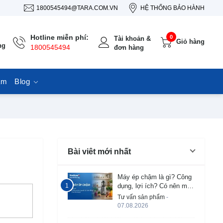
1800545494@TARA.COM.VN
HỆ THỐNG BẢO HÀNH
Hotline miễn phí:
0
Tài khoản &
Giỏ hàng
ng
1800545494
đơn hàng
ẩm
Blog
Bài viêt mới nhất
Máy ép chậm là gì? Công
dụng, lợi ích? Có nên mua
không?
Tư vấn sản phẩm
-
07.08.2026