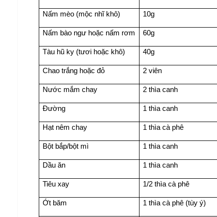
Nấm mèo (mộc nhĩ khô)
10g
Nấm bào ngư hoặc nấm rơm
60g
Tàu hũ ky (tươi hoặc khô)
40g
Chao trắng hoặc đỏ
2 viên
Nước mắm chay
2 thìa canh
Đường
1 thìa canh
Hạt nêm chay
1 thìa cà phê
Bột bắp/bột mì
1 thìa canh
Dầu ăn
1 thìa canh
Tiêu xay
1/2 thìa cà phê
Ớt băm
1 thìa cà phê (tùy ý)