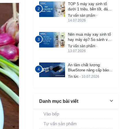
TOP 5 máy xay sinh tố
dưới 1 triệu, bền tốt, đáng
mua 2026
Tư vấn sản phẩm
-
14.07.2026
Nên mua máy xay sinh tố
hay máy ép? So sánh và
tư vấn chi tiết
Tư vấn sản phẩm
-
13.07.2026
An tâm chất lượng:
BlueStone nâng cấp bảo
hành bếp từ âm lên đến 3
Tin tức
- 10.07.2026
năm
Danh mục bài viết
Vào bếp
Tư vấn sản phẩm