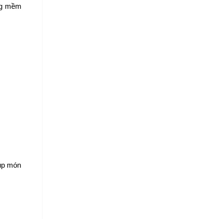
g mềm 
úp món 