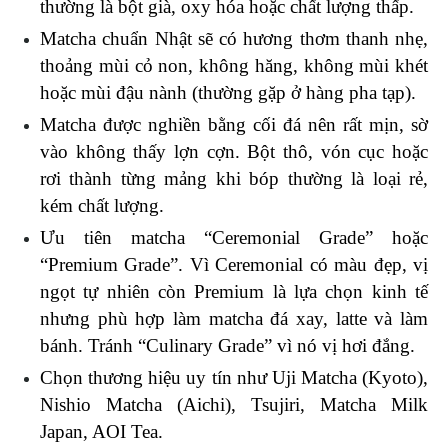
thường là bột già, oxy hóa hoặc chất lượng thấp.
Matcha chuẩn Nhật sẽ có hương thơm thanh nhẹ, 
thoảng mùi cỏ non, không hăng, không mùi khét 
hoặc mùi đậu nành (thường gặp ở hàng pha tạp).
Matcha được nghiền bằng cối đá nên rất mịn, sờ 
vào không thấy lợn cợn. Bột thô, vón cục hoặc 
rơi thành từng mảng khi bóp thường là loại rẻ, 
kém chất lượng.
Ưu tiên matcha “Ceremonial Grade” hoặc 
“Premium Grade”. Vì Ceremonial có màu đẹp, vị 
ngọt tự nhiên còn Premium là lựa chọn kinh tế 
nhưng phù hợp làm matcha đá xay, latte và làm 
bánh. Tránh “Culinary Grade” vì nó vị hơi đắng. 
Chọn thương hiệu uy tín như Uji Matcha (Kyoto), 
Nishio Matcha (Aichi), Tsujiri, Matcha Milk 
Japan, AOI Tea.