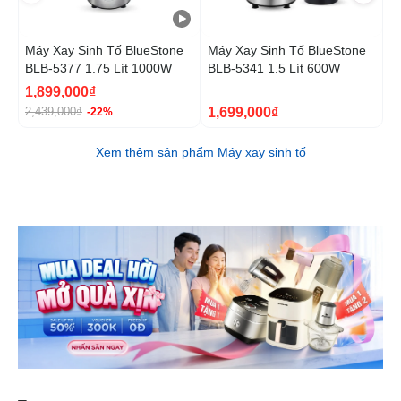
Máy Xay Sinh Tố BlueStone
Máy Xay Sinh Tố BlueStone
M
BLB-5377 1.75 Lít 1000W
BLB-5341 1.5 Lít 600W
B
1,899,000₫
1
1,699,000₫
2,439,000₫
2
-22%
Xem thêm sản phẩm Máy xay sinh tố