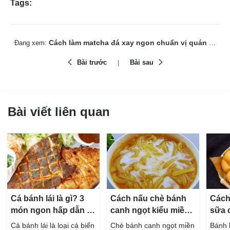
Tags:
Cách làm matcha đá xay ngon chuẩn vị quán dễ làm tại nhà
Đang xem:
Bài trước
Bài sau
Bài viết liên quan
Cá bánh lái là gì? 3
Cách nấu chè bánh
Cách
món ngon hấp dẫn từ
canh ngọt kiểu miền
sữa 
cá bánh lái
Tây ngon chuẩn vị
hấp 
Cá bánh lái là loại cá biển
Chè bánh canh ngọt miền
Bánh 