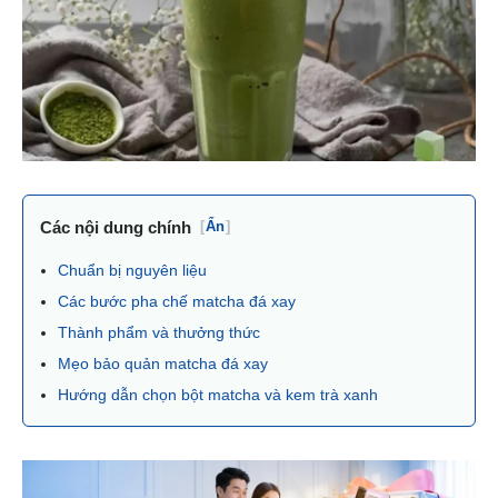
Các nội dung chính
[
Ẩn
]
Chuẩn bị nguyên liệu
Các bước pha chế matcha đá xay
Thành phẩm và thưởng thức
Mẹo bảo quản matcha đá xay
Hướng dẫn chọn bột matcha và kem trà xanh