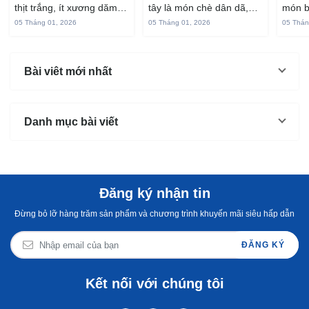
thịt trắng, ít xương dăm,
tây là món chè dân dã,
món b
vị ngọt và rất dễ ăn khi
gắn liền với đời sống sinh
thuộc
05 Tháng 01, 2026
05 Tháng 01, 2026
05 Thán
chế biến đúng cách. Chỉ
hoạt của người miền sông
yêu t
với vài nguyên liệu quen
nước từ bao đời nay. Sợi
giòn 
thuộc trong bếp, bạn có
bánh canh làm từ bột gạo
phần 
Bài viêt mới nhất
thể...
và...
mùi s
Không
Danh mục bài viết
Đăng ký nhận tin
Đừng bỏ lỡ hàng trăm sản phẩm và chương trình khuyến mãi siêu hấp dẫn
ĐĂNG KÝ
Kết nối với chúng tôi