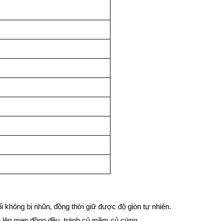
 không bị nhũn, đồng thời giữ được độ giòn tự nhiên.
h lên men đồng đều, tránh củ mềm củ cứng.