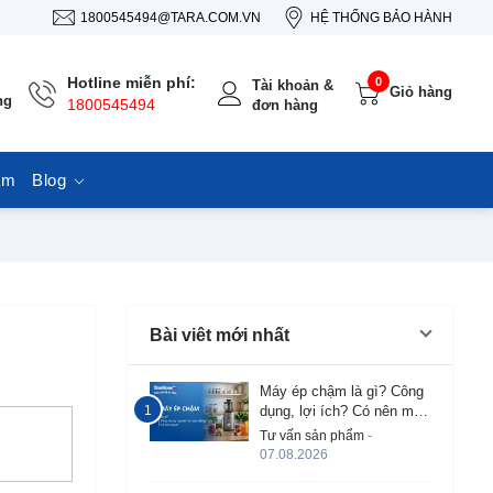
1800545494@TARA.COM.VN
HỆ THỐNG BẢO HÀNH
Hotline miễn phí:
0
Tài khoản &
Giỏ hàng
ng
1800545494
đơn hàng
ẩm
Blog
Bài viêt mới nhất
Máy ép chậm là gì? Công
dụng, lợi ích? Có nên mua
không?
Tư vấn sản phẩm
-
07.08.2026