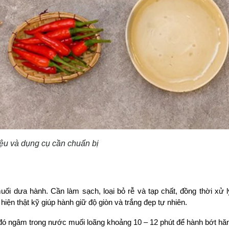
ệu và dụng cụ cần chuẩn bị
i dưa hành. Cần làm sạch, loại bỏ rễ và tạp chất, đồng thời xử l
ện thật kỹ giúp hành giữ độ giòn và trắng đẹp tự nhiên.
 đó ngâm trong nước muối loãng khoảng 10 – 12 phút để hành bớt hăn