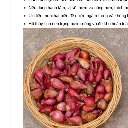
Nếu dùng hành tăm, vị sẽ thơm và nồng hơn, thích h
Ưu tiên muối hạt biển để nước ngâm trong và không b
Hũ thủy tinh nên trụng nước nóng và để khô hoàn toà