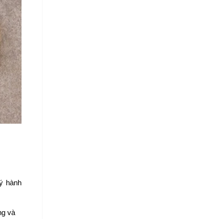
ý hành 
g và 