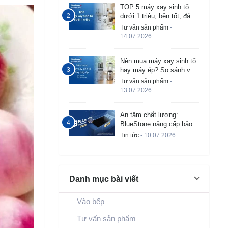
TOP 5 máy xay sinh tố
dưới 1 triệu, bền tốt, đáng
mua 2026
Tư vấn sản phẩm
-
14.07.2026
Nên mua máy xay sinh tố
hay máy ép? So sánh và
tư vấn chi tiết
Tư vấn sản phẩm
-
13.07.2026
An tâm chất lượng:
BlueStone nâng cấp bảo
hành bếp từ âm lên đến 3
Tin tức
- 10.07.2026
năm
Danh mục bài viết
Vào bếp
Tư vấn sản phẩm