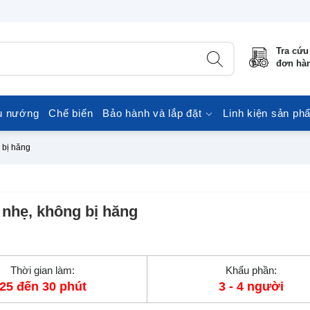
Tra cứu
đơn hà
u nướng
Chế biến
Bảo hành và lắp đặt
Linh kiện sản ph
 bị hăng
 nhẹ, không bị hăng
Thời gian làm:
Khẩu phần:
25 đến 30 phút
3 - 4 người