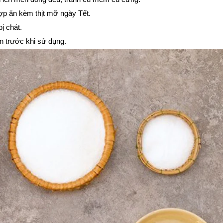
ợp ăn kèm thịt mỡ ngày Tết.
ị chát.
n trước khi sử dụng.