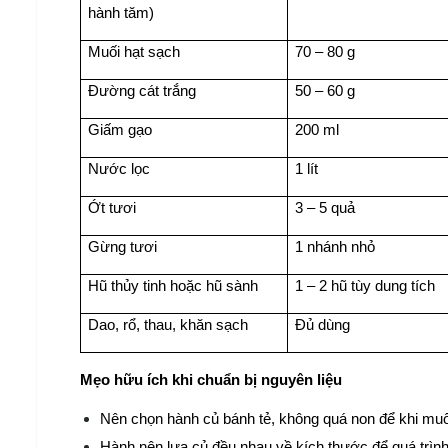
hành tăm)
Muối hạt sạch
70 – 80 g
Đường cát trắng
50 – 60 g
Giấm gạo
200 ml
Nước lọc
1 lít
Ớt tươi
3 – 5 quả
Gừng tươi
1 nhánh nhỏ
Hũ thủy tinh hoặc hũ sành
1 – 2 hũ tùy dung tích
Dao, rổ, thau, khăn sạch
Đủ dùng
Mẹo hữu ích khi chuẩn bị nguyên liệu
Nên chọn hành củ bánh tẻ, không quá non để khi muối
Hành nên lựa củ đều nhau về kích thước để quá trìn