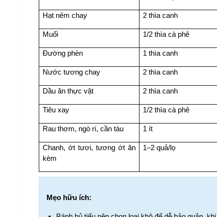
Hạt nêm chay
2 thìa canh
Muối
1/2 thìa cà phê
Đường phèn
1 thìa canh
Nước tương chay
2 thìa canh
Dầu ăn thực vật
2 thìa canh
Tiêu xay
1/2 thìa cà phê
Rau thơm, ngò rí, cần tàu
1 ít
Chanh, ớt tươi, tương ớt ăn 
1–2 quả/lọ
kèm
Mẹo hữu ích:
Bánh hủ tiếu nên chọn loại khô để dễ bảo quản, khi t