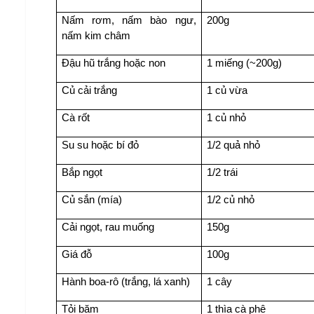
Nấm rơm, nấm bào ngư, 
200g
nấm kim châm
Đậu hũ trắng hoặc non
1 miếng (~200g)
Củ cải trắng
1 củ vừa
Cà rốt
1 củ nhỏ
Su su hoặc bí đỏ
1/2 quả nhỏ
Bắp ngọt
1/2 trái
Củ sắn (mía)
1/2 củ nhỏ
Cải ngọt, rau muống
150g
Giá đỗ
100g
Hành boa-rô (trắng, lá xanh)
1 cây
Tỏi băm
1 thìa cà phê