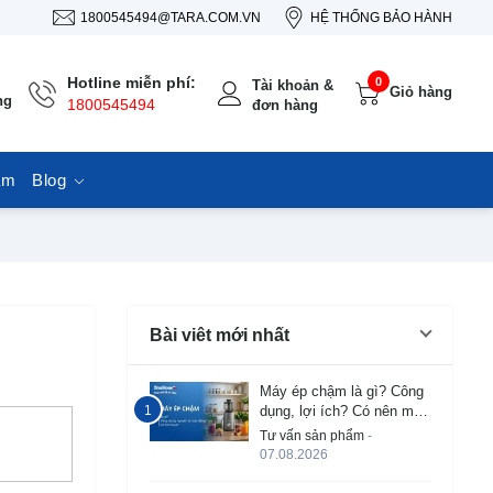
1800545494@TARA.COM.VN
HỆ THỐNG BẢO HÀNH
Hotline miễn phí:
0
Tài khoản &
Giỏ hàng
ng
1800545494
đơn hàng
ẩm
Blog
Bài viêt mới nhất
Máy ép chậm là gì? Công
dụng, lợi ích? Có nên mua
không?
Tư vấn sản phẩm
-
07.08.2026