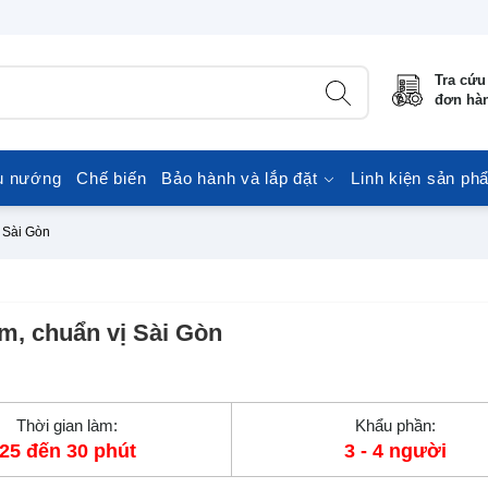
Tra cứu
đơn hà
u nướng
Chế biến
Bảo hành và lắp đặt
Linh kiện sản ph
 Sài Gòn
m, chuẩn vị Sài Gòn
Thời gian làm:
Khẩu phần:
25 đến 30 phút
3 - 4 người