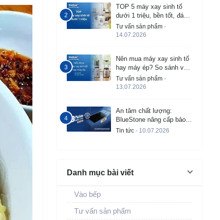
TOP 5 máy xay sinh tố
dưới 1 triệu, bền tốt, đáng
mua 2026
Tư vấn sản phẩm
-
14.07.2026
Nên mua máy xay sinh tố
hay máy ép? So sánh và
tư vấn chi tiết
Tư vấn sản phẩm
-
13.07.2026
An tâm chất lượng:
BlueStone nâng cấp bảo
hành bếp từ âm lên đến 3
Tin tức
- 10.07.2026
năm
Danh mục bài viết
Vào bếp
Tư vấn sản phẩm