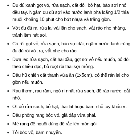
Đu đủ xanh gọt vỏ, rửa sạch, cắt đôi, bỏ hạt, bào sợi nhỏ 
đều tay. Ngâm đu đủ sợi vào nước lạnh pha loãng 1/2 thìa 
muối khoảng 10 phút cho bớt nhựa và trắng giòn.
Vớt đu đủ ra, rửa lại vài lần cho sạch, vắt ráo nhẹ nhàng, 
tránh làm nát sợi.
Cà rốt gọt vỏ, rửa sạch, bào sợi dài, ngâm nước lạnh cùng 
đu đủ rồi vớt ra, vắt nhẹ cho ráo.
Dưa leo rửa sạch, cắt hai đầu, gọt sơ vỏ nếu muốn, bổ đôi 
theo chiều dọc, bỏ ruột rồi thái sợi mỏng.
Đậu hũ chiên cắt thanh vừa ăn (1x5cm), có thể rán lại cho 
giòn nếu muốn.
Rau thơm, rau răm, ngò rí nhặt rửa sạch, để ráo nước, cắt 
nhỏ.
Ớt đỏ rửa sạch, bỏ hạt, thái lát hoặc băm nhỏ tùy khẩu vị.
Đậu phộng rang bóc vỏ, giã dập vừa phải.
Mè rang để nguội dùng để rắc lên món gỏi.
Tỏi bóc vỏ, băm nhuyễn.