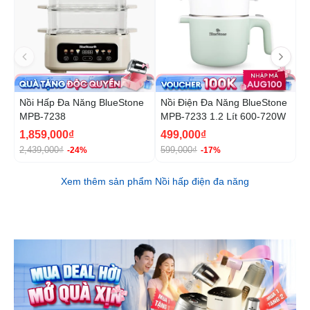
Nồi Hấp Đa Năng BlueStone
Nồi Điện Đa Năng BlueStone
N
MPB-7238
MPB-7233 1.2 Lít 600-720W
B
1
1,859,000₫
499,000₫
1
2,439,000₫
599,000₫
1
-24%
-17%
Xem thêm sản phẩm Nồi hấp điện đa năng