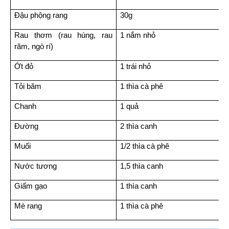
Đậu phộng rang
30g
Rau thơm (rau húng, rau 
1 nắm nhỏ
răm, ngò rí)
Ớt đỏ
1 trái nhỏ
Tỏi băm
1 thìa cà phê
Chanh
1 quả
Đường
2 thìa canh
Muối
1/2 thìa cà phê
Nước tương
1,5 thìa canh
Giấm gạo
1 thìa canh
Mè rang
1 thìa cà phê