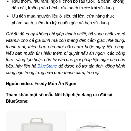
Rau thơm, rau răm, ngò rí chọn bó rau tươi, lá xanh, không 
dập nát, không sâu bệnh, rửa sạch trước khi sử dụng.
Ưu tiên mua nguyên liệu ở siêu thị lớn, cửa hàng thực 
phẩm sạch, kiểm tra kỹ nguồn gốc và hạn sử dụng.
Gỏi đu đủ chay không chỉ giúp thanh nhiệt, bổ sung chất xơ và 
vitamin cho cả gia đình mà còn mang đến cảm giác nhẹ bụng, 
thanh mát, thích hợp cho mọi bữa cơm hoặc ngày tiệc chay. 
Nếu bạn muốn tìm hiểu thêm bí quyết nấu ăn ngon, các công 
thức sáng tạo hoặc cần tư vấn các giải pháp tiện nghi cho căn 
bếp, hãy liên hệ 
BlueStone
 để được hỗ trợ tận tình, đồng hành 
cùng bạn trong từng bữa cơm thanh đạm, trọn vị!
Nguồn video: Feedy Món Ăn Ngon
Tham khảo một số mẫu Nồi hấp điện đang ưu đãi tại 
BlueStone:
-24%
-1