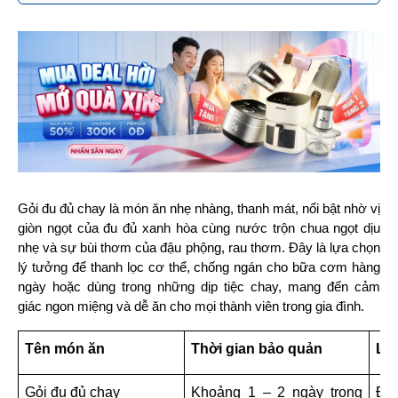
Gỏi đu đủ chay là món ăn nhẹ nhàng, thanh mát, nổi bật nhờ vị 
giòn ngọt của đu đủ xanh hòa cùng nước trộn chua ngọt dịu 
nhẹ và sự bùi thơm của đậu phộng, rau thơm. Đây là lựa chọn 
lý tưởng để thanh lọc cơ thể, chống ngán cho bữa cơm hàng 
ngày hoặc dùng trong những dịp tiệc chay, mang đến cảm 
giác ngon miệng và dễ ăn cho mọi thành viên trong gia đình.
Tên món ăn
Thời gian bảo quản
Lưu
Gỏi đu đủ chay
Khoảng 1 – 2 ngày trong 
Đu