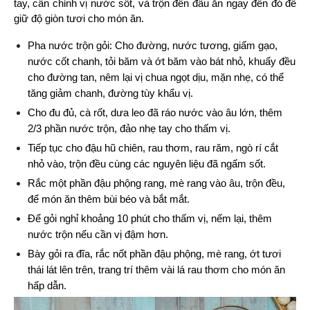
tay, cân chỉnh vị nước sốt, và trộn đến đâu ăn ngay đến đó để 
giữ độ giòn tươi cho món ăn.
Pha nước trộn gỏi: Cho đường, nước tương, giấm gạo, 
nước cốt chanh, tỏi băm và ớt băm vào bát nhỏ, khuấy đều 
cho đường tan, nêm lại vị chua ngọt dịu, mặn nhẹ, có thể 
tăng giảm chanh, đường tùy khẩu vị.
Cho đu đủ, cà rốt, dưa leo đã ráo nước vào âu lớn, thêm 
2/3 phần nước trộn, đảo nhẹ tay cho thấm vị.
Tiếp tục cho đậu hũ chiên, rau thơm, rau răm, ngò rí cắt 
nhỏ vào, trộn đều cùng các nguyên liệu đã ngấm sốt.
Rắc một phần đậu phộng rang, mè rang vào âu, trộn đều, 
để món ăn thêm bùi béo và bắt mắt.
Để gỏi nghỉ khoảng 10 phút cho thấm vị, nếm lại, thêm 
nước trộn nếu cần vị đậm hơn.
Bày gỏi ra đĩa, rắc nốt phần đậu phộng, mè rang, ớt tươi 
thái lát lên trên, trang trí thêm vài lá rau thơm cho món ăn 
hấp dẫn.