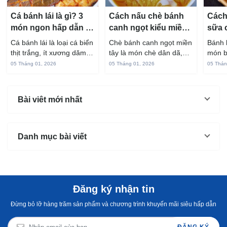
Cá bánh lái là gì? 3
Cách nấu chè bánh
Cách
món ngon hấp dẫn từ
canh ngọt kiểu miền
sữa 
cá bánh lái
Tây ngon chuẩn vị
hấp 
Cá bánh lái là loại cá biển
Chè bánh canh ngọt miền
Bánh 
thịt trắng, ít xương dăm,
tây là món chè dân dã,
món b
vị ngọt và rất dễ ăn khi
gắn liền với đời sống sinh
thuộc
05 Tháng 01, 2026
05 Tháng 01, 2026
05 Thán
chế biến đúng cách. Chỉ
hoạt của người miền sông
yêu t
với vài nguyên liệu quen
nước từ bao đời nay. Sợi
giòn 
thuộc trong bếp, bạn có
bánh canh làm từ bột gạo
phần 
Bài viêt mới nhất
thể...
và...
mùi s
Không
Danh mục bài viết
Đăng ký nhận tin
Đừng bỏ lỡ hàng trăm sản phẩm và chương trình khuyến mãi siêu hấp dẫn