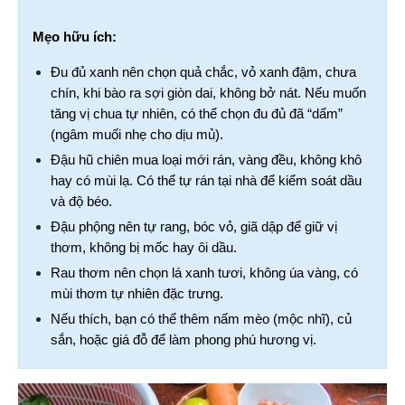
Mẹo hữu ích:
Đu đủ xanh nên chọn quả chắc, vỏ xanh đậm, chưa 
chín, khi bào ra sợi giòn dai, không bở nát. Nếu muốn 
tăng vị chua tự nhiên, có thể chọn đu đủ đã “dấm” 
(ngâm muối nhẹ cho dịu mủ).
Đậu hũ chiên mua loại mới rán, vàng đều, không khô 
hay có mùi lạ. Có thể tự rán tại nhà để kiểm soát dầu 
và độ béo.
Đậu phộng nên tự rang, bóc vỏ, giã dập để giữ vị 
thơm, không bị mốc hay ôi dầu.
Rau thơm nên chọn lá xanh tươi, không úa vàng, có 
mùi thơm tự nhiên đặc trưng.
Nếu thích, bạn có thể thêm nấm mèo (mộc nhĩ), củ 
sắn, hoặc giá đỗ để làm phong phú hương vị.