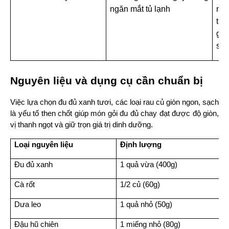
ngăn mắt tủ lạnh
nhỏ
trư
giò
sốt
Nguyên liệu và dụng cụ cần chuẩn bị
Việc lựa chọn đu đủ xanh tươi, các loại rau củ giòn ngon, sạch 
là yếu tố then chốt giúp món gỏi đu đủ chay đạt được độ giòn, 
vị thanh ngọt và giữ trọn giá trị dinh dưỡng.
Loại nguyên liệu
Định lượng
Đu đủ xanh
1 quả vừa (400g)
Cà rốt
1/2 củ (60g)
Dưa leo
1 quả nhỏ (50g)
Đậu hũ chiên
1 miếng nhỏ (80g)