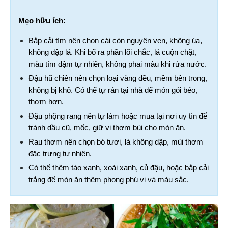
Mẹo hữu ích:
Bắp cải tím nên chọn cái còn nguyên vẹn, không úa, 
không dập lá. Khi bổ ra phần lõi chắc, lá cuộn chặt, 
màu tím đậm tự nhiên, không phai màu khi rửa nước.
Đậu hũ chiên nên chọn loại vàng đều, mềm bên trong, 
không bị khô. Có thể tự rán tại nhà để món gỏi béo, 
thơm hơn.
Đậu phộng rang nên tự làm hoặc mua tại nơi uy tín để 
tránh dầu cũ, mốc, giữ vị thơm bùi cho món ăn.
Rau thơm nên chọn bó tươi, lá không dập, mùi thơm 
đặc trưng tự nhiên.
Có thể thêm táo xanh, xoài xanh, củ đậu, hoặc bắp cải 
trắng để món ăn thêm phong phú vị và màu sắc.