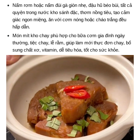
Nấm rơm hoặc nấm đùi gà giòn nhẹ, đậu hũ béo bùi, tất cả 
quyện trong nước kho sánh đặc, thơm nồng tiêu, tạo cảm 
giác ngon miệng, ăn với cơm nóng hoặc cháo trắng đều 
hấp dẫn.
Món mít kho chay phù hợp cho bữa cơm gia đình ngày 
thường, tiệc chay, lễ rằm, giúp làm mới thực đơn chay, bổ 
sung chất xơ, vitamin, dễ tiêu hóa, tốt cho sức khỏe.