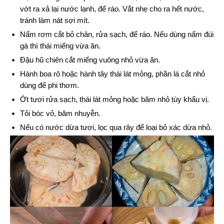
vớt ra xả lại nước lạnh, để ráo. Vắt nhẹ cho ra hết nước, 
tránh làm nát sợi mít.
Nấm rơm cắt bỏ chân, rửa sạch, để ráo. Nếu dùng nấm đùi 
gà thì thái miếng vừa ăn.
Đậu hũ chiên cắt miếng vuông nhỏ vừa ăn.
Hành boa rô hoặc hành tây thái lát mỏng, phần lá cắt nhỏ 
dùng để phi thơm.
Ớt tươi rửa sạch, thái lát mỏng hoặc băm nhỏ tùy khẩu vị.
Tỏi bóc vỏ, băm nhuyễn.
Nếu có nước dừa tươi, lọc qua rây để loại bỏ xác dừa nhỏ.