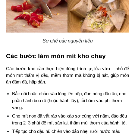
Sơ chế các nguyên liệu
Các bước làm món mít kho chay
Các bước kho cần thực hiện đúng trình tự, lửa vừa – nhỏ để 
món mít thấm vị đều, mềm thơm mà không bị nát, giúp món 
ăn đậm đà, hấp dẫn.
Bắc nồi hoặc chảo sâu lòng lên bếp, đun nóng dầu ăn, cho 
phần hành boa rô (hoặc hành tây), tỏi băm vào phi thơm 
vàng.
Cho mít non đã vắt ráo vào xào sơ cùng với nấm, đảo đều 
trong 2–3 phút để mít săn lại, thấm mùi thơm của hành, tỏi.
Tiếp tục cho đậu hũ chiên vào đảo nhẹ, rưới nước màu 