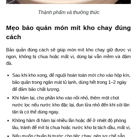
Thành phẩm và thưởng thức
Mẹo bảo quản món mít kho chay đúng 
cách
Bảo quản đúng cách sẽ giúp món mít kho chay giữ được vị 
ngon, không bị chua hoặc mất vị, dùng lại vẫn mềm và đậm 
đà.
Sau khi kho xong, để nguội hoàn toàn mới cho vào hộp kín, 
bảo quản trong ngăn mát tủ lạnh, dùng hết trong 1–2 ngày 
để đảm bảo chất lượng.
Khi hâm lại, cho phần kho vào nồi nhỏ, thêm một chút 
nước lọc nếu nước kho đặc lại, đun lửa nhỏ đến khi sôi lăn 
tăn là có thể dùng ngay.
Không hâm đi hâm lại nhiều lần hoặc để ở nhiệt độ phòng 
lâu, tránh để mít bị chua hoặc nước kho bị tách dầu, mất vị.
Nếu muốn chuẩn bị trước cho tiệc chay, nên sơ chế sẵn 