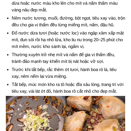
dừa hoặc nước màu kho lên cho mít và nấm thấm màu 
vàng nâu đẹp mắt.
Nêm nước tương, muối, đường, bột ngọt, tiêu xay vào, trộn 
đều cho gia vị thấm đều từng miếng mít, nấm, đậu hũ.
Đổ nước dừa tươi (hoặc nước lọc) vào ngập xâm xấp mặt 
mít, đun sôi rồi hạ nhỏ lửa, kho liu riu trong 20–25 phút cho 
mít mềm, nước kho sánh lại, ngấm vị.
Thường xuyên trở nhẹ mít và nấm để gia vị thấm đều, 
tránh đảo mạnh tay khiến mít bị nát hoặc vỡ sợi.
Trước khi tắt bếp, rắc thêm ớt tươi, hành boa rô lá, tiêu 
xay, nêm nếm lại vừa miệng.
Tắt bếp, múc món kho ra tô hoặc đĩa sâu lòng, trang trí với 
tiêu xay, vài lát ớt đỏ, hành boa rô cắt nhỏ cho đẹp mắt.