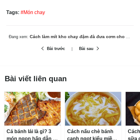
Tags:
#Món chay
Cách làm mít kho chay đậm đà đưa cơm cho mâm cơm gia đình
Đang xem:
Bài trước
Bài sau
Bài viết liên quan
Cá bánh lái là gì? 3
Cách nấu chè bánh
Cách
món ngon hấp dẫn từ
canh ngọt kiểu miền
sữa 