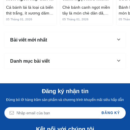
cá bánh lái
Tây ngon chuẩn vị
hấp 
Cá bánh lái là loại cá biển
Chè bánh canh ngọt miền
Bánh 
thịt trắng, ít xương dăm,
tây là món chè dân dã,
món b
vị ngọt và rất dễ ăn khi
gắn liền với đời sống sinh
thuộc
05 Tháng 01, 2026
05 Tháng 01, 2026
05 Thán
chế biến đúng cách. Chỉ
hoạt của người miền sông
yêu t
với vài nguyên liệu quen
nước từ bao đời nay. Sợi
giòn 
thuộc trong bếp, bạn có
bánh canh làm từ bột gạo
phần 
Bài viêt mới nhất
thể...
và...
mùi s
Không
Danh mục bài viết
Đăng ký nhận tin
Đừng bỏ lỡ hàng trăm sản phẩm và chương trình khuyến mãi siêu hấp dẫn
ĐĂNG KÝ
Kết nối với chúng tôi