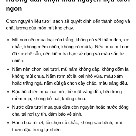
ngon
Chọn nguyên liệu tươi, sạch sẽ quyết định đến thành công và 
chất lượng của món mít kho chay.
Mít non nên mua loại còn trắng, không có vết thâm đen, xơ 
chắc, không mềm nhũn, không có mùi lạ. Nếu mua mít non 
đã sơ chế sẵn, nên kiểm tra hạn sử dụng và màu sắc tự 
nhiên.
Nấm nên chọn loại tươi, mũ nấm không dập, không đốm lạ, 
không mùi chua. Nấm rơm tốt là loại nhỏ vừa, màu xám 
hoặc trắng ngà, nấm đùi gà chọn cây chắc, màu sáng đều.
Đậu hũ chiên mua loại mới, bề mặt vàng đều, bên trong 
mềm mịn, không bở nát, không chua.
Nước dừa tươi mua quả dừa còn nguyên hoặc nước đóng 
chai tại nơi uy tín, đảm bảo vệ sinh.
Hành boa rô, ớt, tỏi chọn củ chắc, không sâu bệnh, mùi 
thơm đặc trưng tự nhiên.