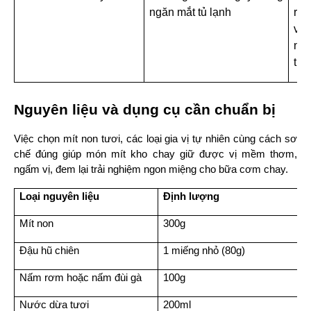
ngăn mắt tủ lạnh
ráo
và 
nhỏ
thấ
Nguyên liệu và dụng cụ cần chuẩn bị
Việc chọn mít non tươi, các loại gia vị tự nhiên cùng cách sơ 
chế đúng giúp món mít kho chay giữ được vị mềm thơm, 
ngấm vị, đem lại trải nghiệm ngon miệng cho bữa cơm chay.
Loại nguyên liệu
Định lượng
Mít non
300g
Đậu hũ chiên
1 miếng nhỏ (80g)
Nấm rơm hoặc nấm đùi gà
100g
Nước dừa tươi
200ml