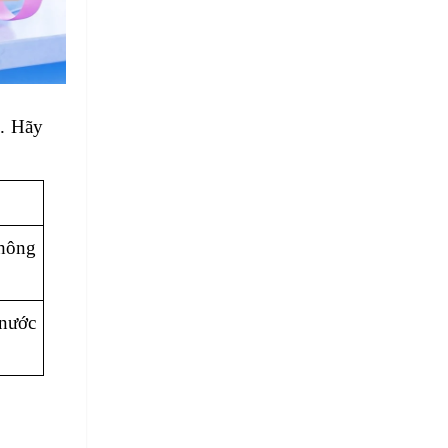
. Hãy 
hông 
nước 