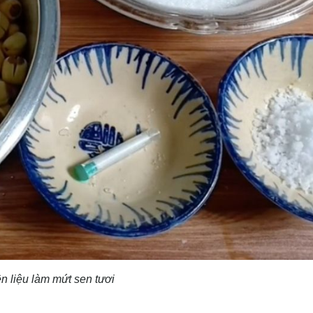
n liệu làm mứt sen tươi