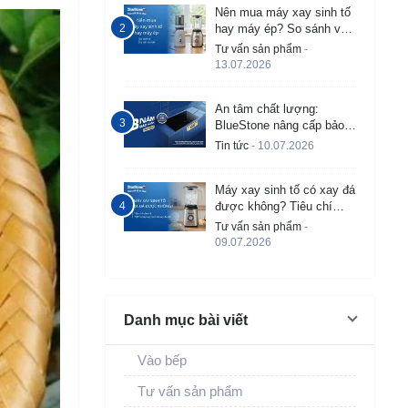
Nên mua máy xay sinh tố
hay máy ép? So sánh và
tư vấn chi tiết
Tư vấn sản phẩm
-
13.07.2026
An tâm chất lượng:
BlueStone nâng cấp bảo
hành bếp từ âm lên đến 3
Tin tức
- 10.07.2026
năm
Máy xay sinh tố có xay đá
được không? Tiêu chí
chọn và TOP 5 máy tốt
Tư vấn sản phẩm
-
09.07.2026
Danh mục bài viết
Vào bếp
Tư vấn sản phẩm