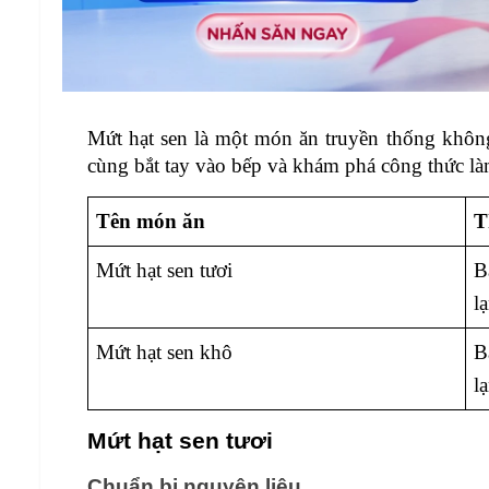
Mứt hạt sen là một món ăn truyền thống không
cùng bắt tay vào bếp và khám phá công thức là
Tên món ăn
T
Mứt hạt sen tươi 
B
l
Mứt hạt sen khô 
B
l
Mứt hạt sen tươi 
Chuẩn bị nguyên liệu 