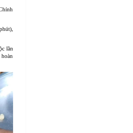
Chính 
hút), 
c lần 
 hoàn 