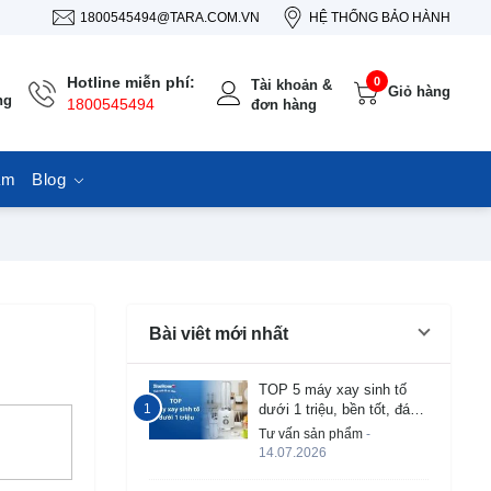
1800545494@TARA.COM.VN
HỆ THỐNG BẢO HÀNH
Hotline miễn phí:
0
Tài khoản &
Giỏ hàng
ng
1800545494
đơn hàng
ẩm
Blog
Bài viêt mới nhất
TOP 5 máy xay sinh tố
dưới 1 triệu, bền tốt, đáng
mua 2026
Tư vấn sản phẩm
-
14.07.2026