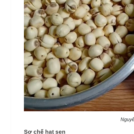
Nguyê
Sơ chế hạt sen 