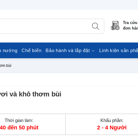
Tra cứu
đơn hà
u nướng
Chế biến
Bảo hành và lắp đặt
Linh kiện sản ph
hơm bùi
ơi và khô thơm bùi
Thời gian làm:
Khẩu phần:
40 đến 50 phút
2 - 4 Người