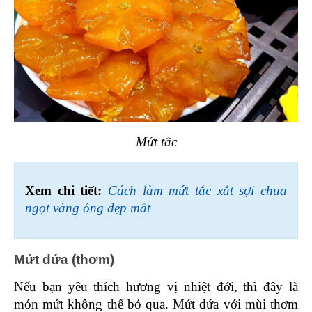
Mứt tắc
Xem chi tiết: 
Cách làm mứt tắc xắt sợi chua 
ngọt vàng óng đẹp mắt
Mứt dứa (thơm) 
Nếu bạn yêu thích hương vị nhiệt đới, thì đây là 
món mứt không thể bỏ qua. Mứt dứa với mùi thơm 