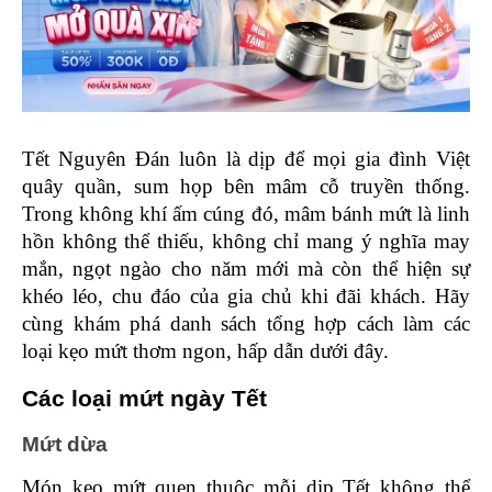
Tết Nguyên Đán luôn là dịp để mọi gia đình Việt 
quây quần, sum họp bên mâm cỗ truyền thống. 
Trong không khí ấm cúng đó, mâm bánh mứt là linh 
hồn không thể thiếu, không chỉ mang ý nghĩa may 
mắn, ngọt ngào cho năm mới mà còn thể hiện sự 
khéo léo, chu đáo của gia chủ khi đãi khách. Hãy 
cùng khám phá danh sách tổng hợp cách làm các 
loại kẹo mứt thơm ngon, hấp dẫn dưới đây. 
Các loại mứt ngày Tết 
Mứt dừa 
Món kẹo mứt quen thuộc mỗi dịp Tết không thể 