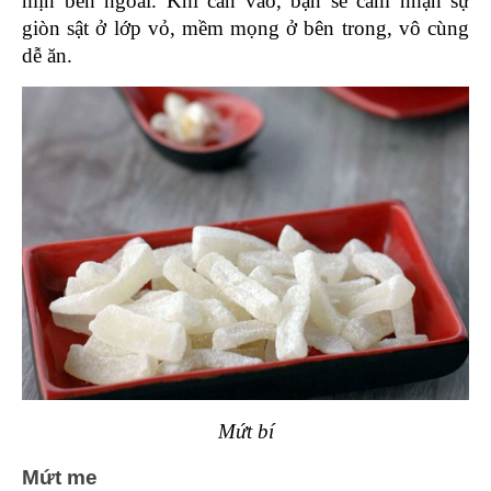
mịn bên ngoài. Khi cắn vào, bạn sẽ cảm nhận sự 
giòn sật ở lớp vỏ, mềm mọng ở bên trong, vô cùng 
dễ ăn.
Mứt bí
Mứt me 