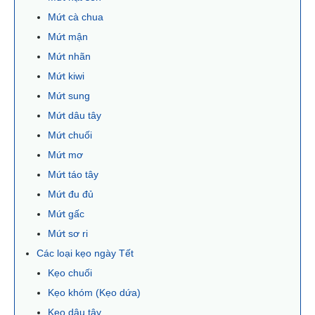
Mứt cà chua
Mứt mận
Mứt nhãn
Mứt kiwi
Mứt sung
Mứt dâu tây
Mứt chuối
Mứt mơ
Mứt táo tây
Mứt đu đủ
Mứt gấc
Mứt sơ ri
Các loại kẹo ngày Tết
Kẹo chuối
Kẹo khóm (Kẹo dứa)
Kẹo dâu tây