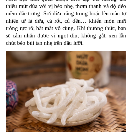
thiếu mứt dừa với vị béo nhẹ, thơm thanh và độ dẻo 
mềm đặc trưng. Sợi dừa trắng trong hoặc lên màu tự 
nhiên từ lá dứa, cà rốt, củ dền… khiến món mứt 
trông rực rỡ, bắt mắt vô cùng. Khi thưởng thức, bạn 
sẽ cảm nhận được vị ngọt dịu, không gắt, xen lẫn 
chút béo bùi tan nhẹ trên đầu lưỡi.