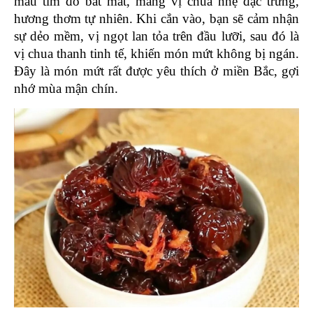
màu tím đỏ bắt mắt, mang vị chua nhẹ đặc trưng, 
hương thơm tự nhiên. Khi cắn vào, bạn sẽ cảm nhận 
sự dẻo mềm, vị ngọt lan tỏa trên đầu lưỡi, sau đó là 
vị chua thanh tinh tế, khiến món mứt không bị ngán. 
Đây là món mứt rất được yêu thích ở miền Bắc, gợi 
nhớ mùa mận chín.