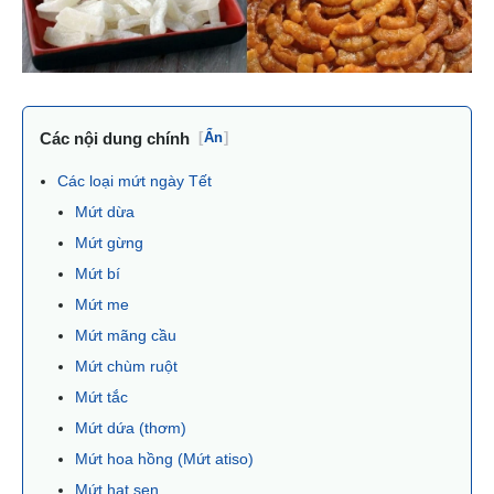
Các nội dung chính
[
Ẩn
]
Các loại mứt ngày Tết
Mứt dừa
Mứt gừng
Mứt bí
Mứt me
Mứt mãng cầu
Mứt chùm ruột
Mứt tắc
Mứt dứa (thơm)
Mứt hoa hồng (Mứt atiso)
Mứt hạt sen