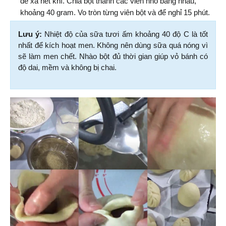
để xả hết khí. Chia bột thành các viên nhỏ bằng nhau, 
khoảng 40 gram. Vo tròn từng viên bột và để nghỉ 15 phút.
Lưu ý:
 Nhiệt độ của sữa tươi ấm khoảng 40 độ C là tốt 
nhất để kích hoạt men. Không nên dùng sữa quá nóng vì 
sẽ làm men chết. Nhào bột đủ thời gian giúp vỏ bánh có 
độ dai, mềm và không bị chai.