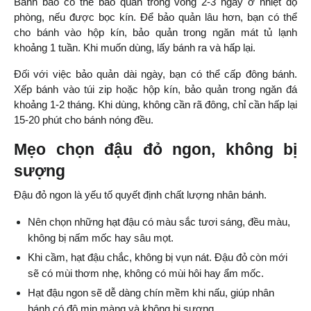
Bánh bao có thể bảo quản trong vòng 2-3 ngày ở nhiệt độ 
phòng, nếu được bọc kín. Để bảo quản lâu hơn, bạn có thể 
cho bánh vào hộp kín, bảo quản trong ngăn mát tủ lạnh 
khoảng 1 tuần. Khi muốn dùng, lấy bánh ra và hấp lại.
Đối với việc bảo quản dài ngày, bạn có thể cấp đông bánh. 
Xếp bánh vào túi zip hoặc hộp kín, bảo quản trong ngăn đá 
khoảng 1-2 tháng. Khi dùng, không cần rã đông, chỉ cần hấp lại 
15-20 phút cho bánh nóng đều.
Mẹo chọn đậu đỏ ngon, không bị 
sượng
Đậu đỏ ngon là yếu tố quyết định chất lượng nhân bánh. 
Nên chọn những hạt đậu có màu sắc tươi sáng, đều màu, 
không bị nấm mốc hay sâu mọt.
Khi cầm, hạt đậu chắc, không bị vụn nát. Đậu đỏ còn mới 
sẽ có mùi thơm nhẹ, không có mùi hôi hay ẩm mốc. 
Hạt đậu ngon sẽ dễ dàng chín mềm khi nấu, giúp nhân 
bánh có độ mịn màng và không bị sượng.