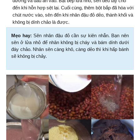
đường và dầu ăn vào. Bật bếp lửa nhỏ, sên đều tay cho 
đến khi hỗn hợp sệt lại. Cuối cùng, thêm bột bắp đã hòa với 
chút nước vào, sên đến khi nhân đậu đỏ dẻo, thành khối và 
không bị dính chảo là được.
Mẹo hay:
 Sên nhân đậu đỏ cần sự kiên nhẫn. Bạn nên 
sên ở lửa nhỏ để nhân không bị cháy và bám dính dưới 
đáy chảo. Nhân sên càng khô, càng dẻo thì khi hấp bánh 
sẽ không bị chảy.