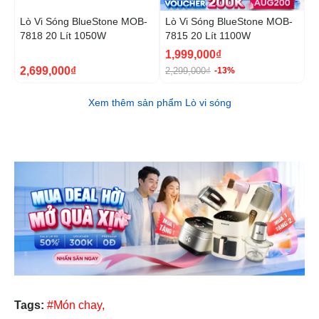
Lò Vi Sóng BlueStone MOB-
Lò Vi Sóng BlueStone MOB-
L
7818 20 Lít 1050W
7815 20 Lít 1100W
7
1,999,000₫
1
2,699,000₫
2,299,000₫
2
-13%
Xem thêm sản phẩm Lò vi sóng
Tags:
#Món chay,