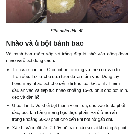
Sên nhân đậu đỏ
Nhào và ủ bột bánh bao
Vỏ bánh bao mềm xốp và trắng đẹp là nhờ vào công đoạn 
nhào và ủ bột đúng cách.
Trộn và nhào bột: Cho bột mì, đường và men nở vào tô. 
Trộn đều. Từ từ cho sữa tươi đã làm ấm vào. Dùng tay 
hoặc máy nhào bột cho đến khi khối bột kết dính. Thêm 
dầu ăn vào và tiếp tục nhào khoảng 15-20 phút cho bột mịn, 
dẻo và đàn hồi.
Ủ bột lần 1: Vo khối bột thành viên tròn, cho vào tô đã phết 
dầu, bọc kín bằng màng bọc thực phẩm và ủ ở nơi ấm 
trong khoảng 60-90 phút cho đến khi bột nở gấp đôi.
Xả khí và ủ bột lần 2: Lấy bột ra, nhào sơ lại khoảng 5 phút 