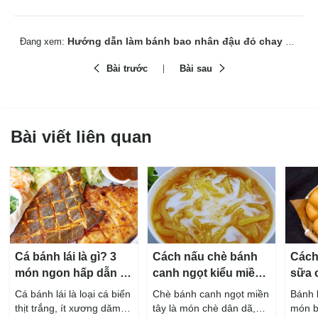
Hướng dẫn làm bánh bao nhân đậu đỏ chay mềm mịn, chuẩn vị
Đang xem:
Bài trước
Bài sau
Bài viết liên quan
Cá bánh lái là gì? 3
Cách nấu chè bánh
Cách
món ngon hấp dẫn từ
canh ngọt kiểu miền
sữa 
cá bánh lái
Tây ngon chuẩn vị
hấp 
Cá bánh lái là loại cá biển
Chè bánh canh ngọt miền
Bánh 
thịt trắng, ít xương dăm,
tây là món chè dân dã,
món b