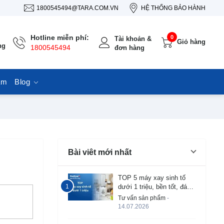
1800545494@TARA.COM.VN
HỆ THỐNG BẢO HÀNH
Hotline miễn phí:
0
Tài khoản &
Giỏ hàng
ng
1800545494
đơn hàng
ẩm
Blog
Bài viêt mới nhất
TOP 5 máy xay sinh tố
dưới 1 triệu, bền tốt, đáng
mua 2026
Tư vấn sản phẩm
-
14.07.2026