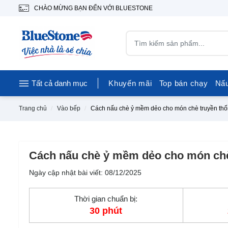
CHÀO MỪNG BẠN ĐẾN VỚI BLUESTONE
Tất cả danh mục
Khuyến mãi
Top bán chạy
Nấ
Trang chủ
Vào bếp
Cách nấu chè ỷ mềm dẻo cho món chè truyền th
Cách nấu chè ỷ mềm dẻo cho món chè
Ngày cập nhật bài viết: 08/12/2025
Thời gian chuẩn bị:
30 phút