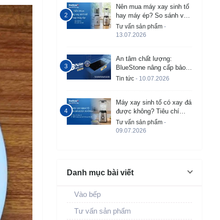
Nên mua máy xay sinh tố
hay máy ép? So sánh và
tư vấn chi tiết
Tư vấn sản phẩm
-
13.07.2026
An tâm chất lượng:
BlueStone nâng cấp bảo
hành bếp từ âm lên đến 3
Tin tức
- 10.07.2026
năm
Máy xay sinh tố có xay đá
được không? Tiêu chí
chọn và TOP 5 máy tốt
Tư vấn sản phẩm
-
09.07.2026
Danh mục bài viết
Vào bếp
Tư vấn sản phẩm