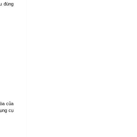
u đúng 
òa của 
ụng cụ 