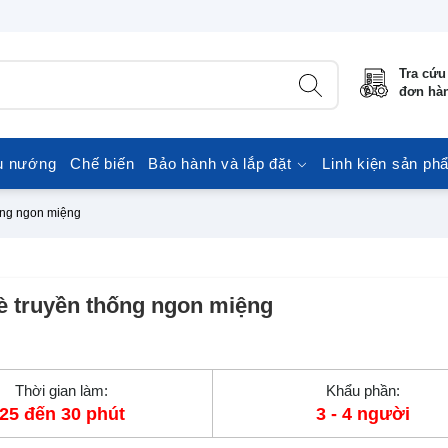
Tra cứu
đơn hà
u nướng
Chế biến
Bảo hành và lắp đặt
Linh kiện sản ph
ống ngon miệng
 truyền thống ngon miệng
Thời gian làm:
Khẩu phần:
25 đến 30 phút
3 - 4 người