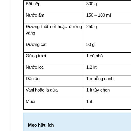
Bột nếp
300 g
Nước ấm
150 – 180 ml
Đường thốt nốt hoặc đường 
250 g
vàng
Đường cát
50 g
Gừng tươi
1 củ nhỏ
Nước lọc
1,2 lít
Dầu ăn
1 muỗng canh
Vani hoặc lá dứa
1 ít tùy chọn
Muối
1 ít
Mẹo hữu ích