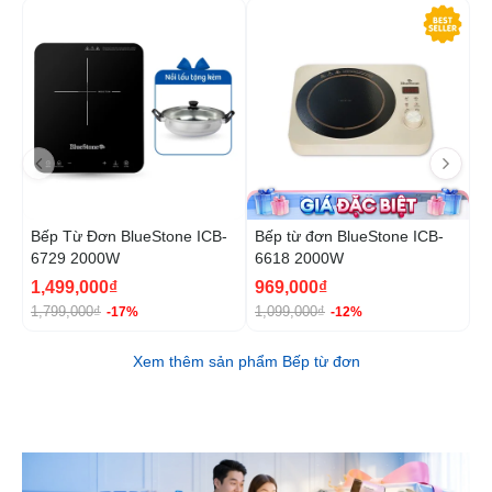
-17%
-1
Bếp Từ Đơn BlueStone ICB-
Bếp từ đơn BlueStone ICB-
B
6729 2000W
6618 2000W
6
1,499,000₫
969,000₫
1
1,799,000₫
1,099,000₫
2
-17%
-12%
Xem thêm sản phẩm Bếp từ đơn