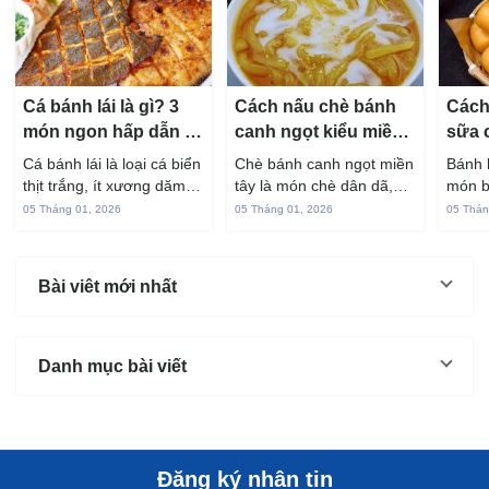
Cá bánh lái là gì? 3
Cách nấu chè bánh
Cách
món ngon hấp dẫn từ
canh ngọt kiểu miền
sữa 
cá bánh lái
Tây ngon chuẩn vị
hấp 
Cá bánh lái là loại cá biển
Chè bánh canh ngọt miền
Bánh 
thịt trắng, ít xương dăm,
tây là món chè dân dã,
món b
vị ngọt và rất dễ ăn khi
gắn liền với đời sống sinh
thuộc
05 Tháng 01, 2026
05 Tháng 01, 2026
05 Thán
chế biến đúng cách. Chỉ
hoạt của người miền sông
yêu t
với vài nguyên liệu quen
nước từ bao đời nay. Sợi
giòn 
thuộc trong bếp, bạn có
bánh canh làm từ bột gạo
phần 
Bài viêt mới nhất
thể...
và...
mùi s
Không
Danh mục bài viết
Đăng ký nhận tin