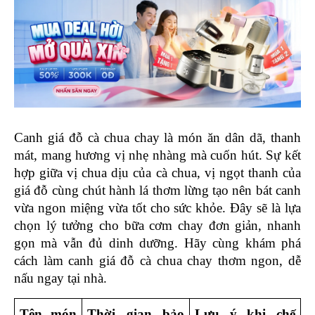
Canh giá đỗ cà chua chay là món ăn dân dã, thanh 
mát, mang hương vị nhẹ nhàng mà cuốn hút. Sự kết 
hợp giữa vị chua dịu của cà chua, vị ngọt thanh của 
giá đỗ cùng chút hành lá thơm lừng tạo nên bát canh 
vừa ngon miệng vừa tốt cho sức khỏe. Đây sẽ là lựa 
chọn lý tưởng cho bữa cơm chay đơn giản, nhanh 
gọn mà vẫn đủ dinh dưỡng. Hãy cùng khám phá 
cách làm canh giá đỗ cà chua chay thơm ngon, dễ 
nấu ngay tại nhà.
Tên món 
Thời gian bảo 
Lưu ý khi chế 