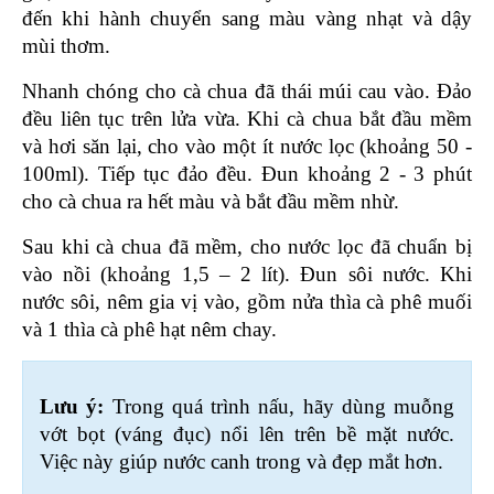
đến khi hành chuyển sang màu vàng nhạt và dậy 
mùi thơm.
Nhanh chóng cho cà chua đã thái múi cau vào. Đảo 
đều liên tục trên lửa vừa. Khi cà chua bắt đầu mềm 
và hơi săn lại, cho vào một ít nước lọc (khoảng 50 - 
100ml). Tiếp tục đảo đều. Đun khoảng 2 - 3 phút 
cho cà chua ra hết màu và bắt đầu mềm nhừ.
Sau khi cà chua đã mềm, cho nước lọc đã chuẩn bị 
vào nồi (khoảng 1,5 – 2 lít). Đun sôi nước. Khi 
nước sôi, nêm gia vị vào, gồm nửa thìa cà phê muối 
và 1 thìa cà phê hạt nêm chay. 
Lưu ý: 
Trong quá trình nấu, hãy dùng muỗng 
vớt bọt (váng đục) nổi lên trên bề mặt nước. 
Việc này giúp nước canh trong và đẹp mắt hơn.