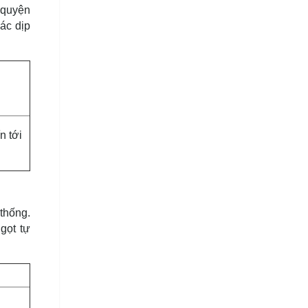
 quyện
ác dịp
n tới
thống.
gọt tự