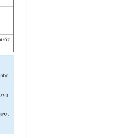
 nước
 nhẹ
ương
mượt