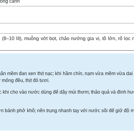
ỗng canh
 (8–10 lít), muỗng vớt bọt, chảo nướng gia vị, tô lớn, rổ lọc
gân mềm đan xen thịt nạc; khi hầm chín, nạm vừa mềm vừa dai
mỏng đều, thịt đỏ tươi.
c khi cho vào nước dùng để dậy mùi thơm; thảo quả và đinh h
 bánh phở khô; nên trụng nhanh tay với nước sôi để giữ độ 