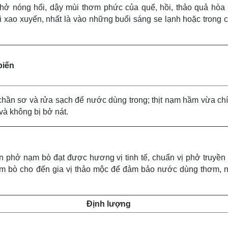
hở nóng hổi, dậy mùi thơm phức của quế, hồi, thảo quả hòa
 xao xuyến, nhất là vào những buổi sáng se lạnh hoặc trong c
biến
hần sơ và rửa sạch để nước dùng trong; thịt nạm hầm vừa chí
à không bị bở nát.
n phở nạm bò đạt được hương vị tinh tế, chuẩn vị phở truyền 
ạm bò cho đến gia vị thảo mộc để đảm bảo nước dùng thơm, n
Định lượng