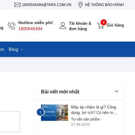
1800545494@TARA.COM.VN
HỆ THỐNG BẢO HÀNH
Hotline miễn phí:
0
Tài khoản &
Giỏ hàng
ng
1800545494
đơn hàng
ẩm
Blog
Bài viêt mới nhất
Máy ép chậm là gì? Công
dụng, lợi ích? Có nên mua
không?
Tư vấn sản phẩm
-
07.08.2026