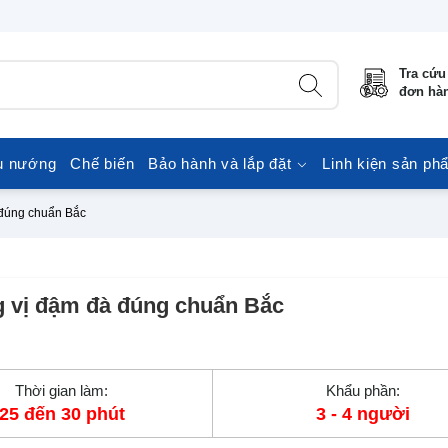
Tra cứu
đơn hà
u nướng
Chế biến
Bảo hành và lắp đặt
Linh kiện sản ph
 đúng chuẩn Bắc
g vị đậm đà đúng chuẩn Bắc
Thời gian làm:
Khẩu phần:
25 đến 30 phút
3 - 4 người