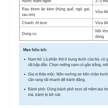
Nước mắm ngon
2–3 mu
Rau thơm ăn kèm (húng quế, ngò gai,
Vừa đủ
rau om)
Chanh, ớt tươi
Vừa đủ
Nồi lớn
Dụng cụ
dùng
Mẹo hữu ích:
Nạm bò: Là phần thịt ở bụng dưới của bò, có 
rất hấp dẫn. Chọn miếng nạm có gân trắng, mỡ 
Gia vị thảo mộc: Nên nướng sơ trên chảo trướ
cần rang rất nhanh để tránh đắng.
Bánh phở: Dùng bánh phở tươi sẽ mềm dai hơn
mà, tránh bị bở nát.