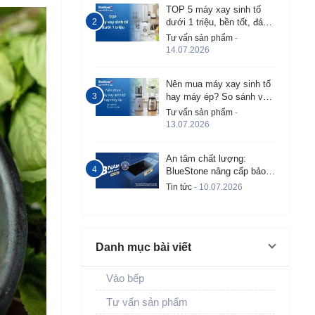
TOP 5 máy xay sinh tố
dưới 1 triệu, bền tốt, đáng
mua 2026
Tư vấn sản phẩm
-
14.07.2026
Nên mua máy xay sinh tố
hay máy ép? So sánh và
tư vấn chi tiết
Tư vấn sản phẩm
-
13.07.2026
An tâm chất lượng:
BlueStone nâng cấp bảo
hành bếp từ âm lên đến 3
Tin tức
- 10.07.2026
năm
Danh mục bài viết
Vào bếp
Tư vấn sản phẩm