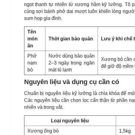
ngọt thanh tự nhiên từ xương hầm kỹ lưỡng. Tô p
cùng sợi bánh phở dai mượt luôn khiến lòng người
sum họp gia đình.
Tên
món
Thời gian bảo quản
Lưu ý khi chế 
ăn
Phở
Nước dùng bảo quản
Xương bò cần c
nạm
2–3 ngày trong ngăn
để giữ độ mềm v
bò
mát tủ lạnh
Nguyên liệu và dụng cụ cần có
Chuẩn bị nguyên liệu kỹ lưỡng là chìa khóa để mó
Các nguyên liệu cần chọn lọc cẩn thận từ phần n
nhiên và trong vắt.
Loại nguyên liệu
Xương ống bò
1,5kg