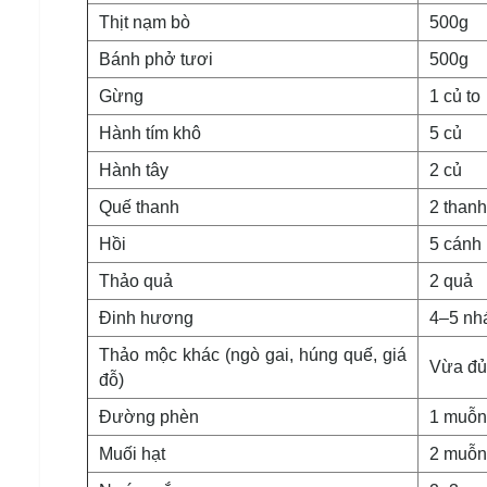
Thịt nạm bò
500g
Bánh phở tươi
500g
Gừng
1 củ to
Hành tím khô
5 củ
Hành tây
2 củ
Quế thanh
2 thanh
Hồi
5 cánh
Thảo quả
2 quả
Đinh hương
4–5 nh
Thảo mộc khác (ngò gai, húng quế, giá
Vừa đủ
đỗ)
Đường phèn
1 muỗn
Muối hạt
2 muỗn