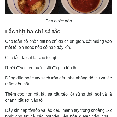
Pha nước trộn
Lắc thịt ba chỉ sả tắc
Cho toàn bộ phần thịt ba chỉ đã chiên giòn, cắt miếng vào
một tô lớn hoặc hộp có nắp đậy kín.
Cho tắc đã cắt lát vào tô thịt.
Rưới đều chén nước sốt đã pha lên thịt.
Dùng đũa hoặc tay sạch trộn đều nhẹ nhàng để thịt và tắc
thấm đều sốt.
Thêm cóc non xắt lát, sả xắt xéo, ớt sừng thái sợi và lá
chanh xắt sợi vào tô.
Đậy kín nắp tô/hộp và lắc đều, mạnh tay trong khoảng 1-2
phút cho tất cả các nguyên liệu hòa quyện vào nhau,