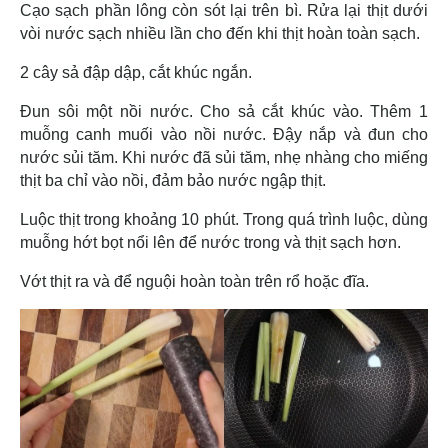
Cạo sạch phần lông còn sót lại trên bì. Rửa lại thịt dưới
vòi nước sạch nhiều lần cho đến khi thịt hoàn toàn sạch.
2 cây sả đập dập, cắt khúc ngắn.
Đun sôi một nồi nước. Cho sả cắt khúc vào. Thêm 1
muỗng canh muối vào nồi nước. Đậy nắp và đun cho
nước sủi tăm. Khi nước đã sủi tăm, nhẹ nhàng cho miếng
thịt ba chỉ vào nồi, đảm bảo nước ngập thịt.
Luộc thịt trong khoảng 10 phút. Trong quá trình luộc, dùng
muỗng hớt bọt nổi lên để nước trong và thịt sạch hơn.
Vớt thịt ra và để nguội hoàn toàn trên rổ hoặc đĩa.