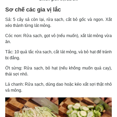
Sơ chế các gia vị lắc
Sả: 5 cây sả còn lại, rửa sạch, cắt bỏ gốc và ngọn. Xắt
xéo thành từng lát mỏng.
Cóc non: Rửa sạch, gọt vỏ (nếu muốn), xắt lát mỏng vừa
ăn.
Tắc: 10 quả tắc rửa sạch, cắt lát mỏng, và bỏ hạt để tránh
bị đắng.
Ớt sừng: Rửa sạch, bỏ hạt (nếu không muốn quá cay),
thái sợi nhỏ.
Lá chanh: Rửa sạch, dùng dao hoặc kéo xắt sợi thật nhỏ
và mỏng.