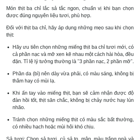
Món thịt ba chỉ lắc sả tắc ngon, chuẩn vị khi bạn chọn
được đúng nguyên liệu tươi, phù hợp.
Đối với thịt ba chỉ, hãy áp dụng những mẹo sau khi chọn
thịt:
Hãy ưu tiên chọn những miếng thịt ba chỉ tươi mới, có
cả phần nạc và mỡ xen kẽ nhau một cách hài hòa, đều
đặn. Tỉ lệ lý tưởng thường là "3 phần nạc, 2 phần mỡ".
Phần da (bì) nên dày vừa phải, có màu sáng, không bị
thâm hay có mùi lạ.
Khi ấn tay vào miếng thịt, bạn sẽ cảm nhận được độ
đàn hồi tốt, thịt săn chắc, không bị chảy nước hay lún
nhão.
Tránh chọn những miếng thịt có màu sắc bất thường,
có nhiều hạch hoặc mùi hôi khó chịu.
Sả tươi: Chọn sả tươi, củ sả to, mập, màu trắng ngà và