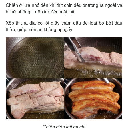
Chiên ở lửa nhỏ đến khi thịt chín đều từ trong ra ngoài và
bì nở phồng. Luôn trở đều mặt thịt.
Xếp thịt ra đĩa có lót giấy thấm dầu để loại bỏ bớt dầu
thừa, giúp món ăn không bị ngấy.
Chiên giòn thịt ba chỉ