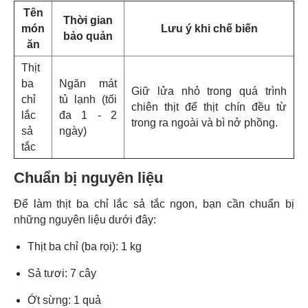
Tên
Thời gian
món
Lưu ý khi chế biến
bảo quản
ăn
Thịt
ba
Ngăn mát
Giữ lửa nhỏ trong quá trình
chỉ
tủ lạnh (tối
chiên thịt để thịt chín đều từ
lắc
đa 1 - 2
trong ra ngoài và bì nở phồng.
sả
ngày)
tắc
Chuẩn bị nguyên liệu
Để làm thịt ba chỉ lắc sả tắc ngon, bạn cần chuẩn bị
những nguyên liệu dưới đây:
Thịt ba chỉ (ba rọi): 1 kg
Sả tươi: 7 cây
Ớt sừng: 1 quả