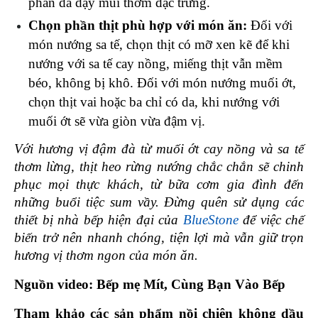
phần da dậy mùi thơm đặc trưng.
Chọn phần thịt phù hợp với món ăn:
 Đối với 
món nướng sa tế, chọn thịt có mỡ xen kẽ để khi 
nướng với sa tế cay nồng, miếng thịt vẫn mềm 
béo, không bị khô. Đối với món nướng muối ớt, 
chọn thịt vai hoặc ba chỉ có da, khi nướng với 
muối ớt sẽ vừa giòn vừa đậm vị.
Với hương vị đậm đà từ muối ớt cay nồng và sa tế 
thơm lừng, thịt heo rừng nướng chắc chắn sẽ chinh 
phục mọi thực khách, từ bữa cơm gia đình đến 
những buổi tiệc sum vầy. Đừng quên sử dụng các 
thiết bị nhà bếp hiện đại của 
BlueStone
 để việc chế 
biến trở nên nhanh chóng, tiện lợi mà vẫn giữ trọn 
hương vị thơm ngon của món ăn. 
Nguồn video: Bếp mẹ Mít, Cùng Bạn Vào Bếp
Tham khảo các sản phẩm nồi chiên không dầu 