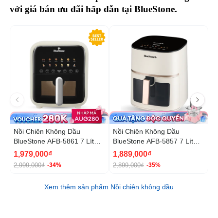
với giá bán ưu đãi hấp dẫn tại BlueStone.
-34%
-3
Nồi Chiên Không Dầu
Nồi Chiên Không Dầu
N
BlueStone AFB-5861 7 Lít
BlueStone AFB-5857 7 Lít
B
1800W
1800W
1
1,979,000₫
1,889,000₫
5
2,999,000₫
2,899,000₫
9
-34%
-35%
Xem thêm sản phẩm Nồi chiên không dầu