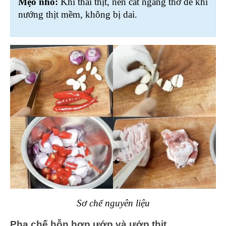
Mẹo nhỏ: 
Khi thái thịt, nên cắt ngang thớ để khi 
nướng thịt mềm, không bị dai.
Sơ chế nguyên liệu
Pha chế hỗn hợp ướp và ướp thịt 