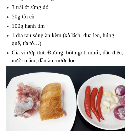
3 trái ớt sừng đỏ
50g tỏi củ
100g hành tím
1 đĩa rau sống ăn kèm (xà lách, dưa leo, húng 
quế, tía tô…)
Gia vị ướp thịt: Đường, bột ngọt, muối, dầu điều, 
nước mắm, dầu ăn, nước lọc 