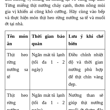
Từng miếng thịt nướng cháy cạnh, thơm nồng mùi 
gia vị khiến ai cũng khó cưỡng. Hãy cùng vào bếp 
và thực hiện món thịt heo rừng nướng sa tế và muối 
ớt tại nhà. 
Tên món 
Thời gian bảo 
Lưu ý khi chế 
ăn
quản
biến
Thịt heo 
Ngăn mát tủ lạnh 
Điều chỉnh nhiệt 
rừng 
(tối đa 1 - 2 
độ và thời gian 
nướng sa 
ngày)
nướng phù hợp 
tế
để thịt chín vàng 
đẹp. 
Thịt heo 
Ngăn mát tủ lạnh 
Nướng than sẽ 
rừng 
(tối đa 1 - 2 
giúp thịt nướng 
nướng 
ngày)
muối ớt thơm đặc 